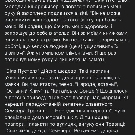
Молодий кінорежисер із повагою потиснув мені
руку й захоплено подивився в вічі. "Він не може
висловити всієї радості з того факту, що бачить
мене. Він радий, що бачить мене здоровим, і
запрошує до себе в ательє. Він за моїми книжками
вивчав кінематографію. Він перекаже товаришам по
роботі, що велика людина (це я) ущасливить їх
візитом". Аж утомив компліментами. Я ще раз
потиснув йому руку й лишився на самоті.
"Біла Пустеля" дійсно шедевр. Такі картини
з'являлися в нас раз на десятиріччя і стояли, як
маяки. Ви пам'ятаєте, певно, "Народе, встань!",
"Останній Клич" та "Китайське Сонце"? Що діялося
в пресі з приводу "Повісьте прапор над морями!"? І,
нарешті, передостанній велетень славетного
Семпера Травиці — "Народження інтернації". Була
спеціальна демонстрація шкіл. Діти носили
прапори і плакати по вулицях, вигукуючи Травиці:
"Спа-си-бі, дя-дю Сем-пере! Ві-та-є-мо дядька