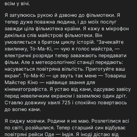
всім у вічі.
Я затулююсь рукою й дзвоню до фільмотеки. Я
тепер дуже поважна людина, і до моїх послуг
завжди ціла фільмотека країни. Я кажу в мікрофон
декілька слів майстрові фільмотеки. Він
умовляється з братом циклу історій. "Зачекайте
хвилинку, То-Ма-Кі, — чую я голос майстра, —
електричні розряди тепер заважають передавати
фільм. Але з метеорологічної станції передають:
насувається повітряна вільгість. Приготуйте ваш
екран". То-Ма-Кі — це звуть так мене — Товариш
Майстер Кіно — найвище звання для
кінематографіста. Я устаю від кани, одсуваю завісу
перед невеличким екраном і заземлюю один дріт.
Ставлю довжину хвилі 725 і спокійно повертаюсь
до вогню кани.
Я сиджу мовчки. Родини я не маю. Розлетілися всі
по світі, розійшлися. Тепер старший син відбуває
повітряні рейси Оде — Індія. Я іноді дістаю від