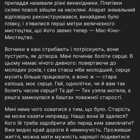
приладдя називали різні винахідники. Платівки
скляні поволі зійшли на нескляні. Апарат знімальний
відповідно реконструювався, винайдено було
плівку, і з'явилися перші метри величезного
мистецтва, що його звемо тепер — Мас-Кіно-
Мистецтво.
Вогники в кані стрибають і потріскують, вони
пустують, як дітвора. Мені починає боліти серце. В
цьому немає нічого дивного: повертаючи до
молодих років, і сам стаєш ніби молодший, серце
мусить більше працювати, а воно ж — стара
калоша, моє серце. Гей, однолітки, чи й вам так
болить часом серце? Та де! — Тих узяла могила, а
решта замкнулася в баштах поважної старості.
Мені нема чого ховатися з тим, що було. Старість
не може казати неправду. Нащо вона їй здалася?
Кого їй треба задобрити або перед ким замовчати?
Вже видно край дороги й неминучість. Проживши
життя, можна мати мужність нарешті подивитися