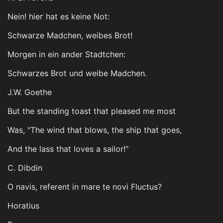
Nеіn! hіег hаt еs kеіnе Not:
Schwarze Madchen, weibes Brot!
Morgen in ein ander Stadtchen:
Schwarzes Brot und weibe Madchen.
J.W. Goethe
But the standing toast that pleased me most
Was, "The wind that blows, the ship that goes,
And the lass that loves a sailor!"
C. Dibdin
O navis, referent in mare te novi Fluctus?
Horatius