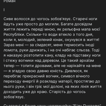
Роман
I
Сиве волосся до чогось зобов'язує. Старечі ноги
йдуть уже просто до могили. Багате досвідом
життя лежить переді мною, як рельєфна мапа моєї
Республіки. Скільки-то води втекло з того дня,
коли я, молодий, зелений юнак, окунувся в життя!
Зараз мені — за сімдесят, мене термосить іноді
ломота, руки дрижать, і на очі набігає сльоза. Тоді
я наказую розтопити кану, кладу на підставку ноги
і стежу вогники над деревом. Це такий архаїзм
тепер — топити дровами, але не нарікайте на мене
— я згадую свою давню юність. Дивлюся, як
перебігає прекрасний вогник, символ вічного
переходу енергії й розкладу матерії, простягаю до
нього руки, і він гріє мої долоні, на яких лінія життя
доходить уже до краю. Старість до чогось
зобов'язує.
Сьогодні я бачив нашу надзвичайну "Білу Пустелю".