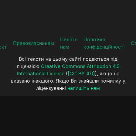
Пишіть
Політика
Прaвoвлaсникaм
Ст
єкт
нам
конфіденційності
Всі тексти на цьому сайті подаються під
ліцензією
Creative Commons Attribution 4.0
International License
(
[CC BY 4.0]
), якщо не
вказано інакшого. Якщо Ви знайшли помилку у
ліцензуванні
напишіть нам