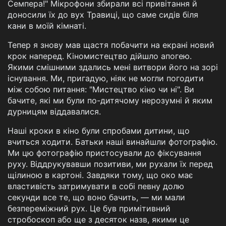
Семпера!" Мікрофони збирали всі привітання й
доносили їх до вух Травиці, що саме сидів біля
кани в моїй кімнаті.
Тепер я знову мав щастя побачити на екрані новий
крок наперед. Кіномистецтво дійшло апогею.
Якими смішними здались мені витвори його на зорі
існування. Ми, пригадую, ніяк не могли погодити
між собою питання: "Мистецтво кіно чи ні". Ви
бачите, які ми були по-дитячому нерозумні й яким
дурницям віддавалися.
Наші кроки в кіно були спробами дитини, що
вчиться ходити. Батьки наші винайшли фотографію.
Ми цю фотографію пристосували до фіксування
руху. Віддрукувавши позитиви, ми рухали їх перед
щілиною в картоні. Завдяки тому, що око має
властивість затримувати в собі певну долю
секунди все те, що воно бачить, — ми мали
безпереміжний рух. Це був примітивний
стробоскоп або ще з десяток назв, якими це