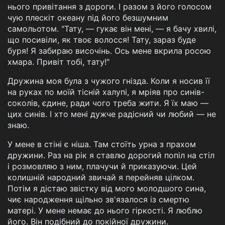
нього привітання з дороги. І разом з його голосом
чую плескіт океану під його безшумним
самольотом. "Тату, — гукає він мені, — я бачу хвилі,
що посивіли, як твоє волосся! Тату, зараз буде
буря! Я забираю височінь. Ось мене вкрила росою
хмара. Привіт тобі, тату!"
Дружина моя була з чужого гнізда. Коли я носив її
на руках по моїй тісній халупі, я мріяв про синів-
соколів, єдине, ради чого треба жити. Я їх маю —
цих синів. І хто мені дужче радісний чи любий — не
знаю.
У мене в стіні є ніша. Там стоїть урна з прахом
дружини. Раз на рік я ставлю дорогий попіл на стіл
і розмовляю з ним, плачучи й приказуючи. Цей
колишній народний звичай я перейняв цілком.
Потім я дістаю звістку від мого молодшого сина,
чиє народження щільно зв'язалося із смертю
матері. У мене немає до нього гіркості. Я люблю
його. Він подібний до покійної дружини.