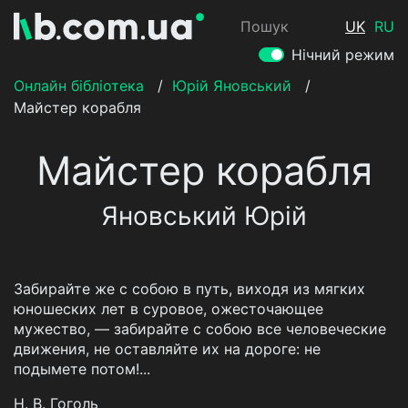
Пошук
UK
RU
Нічний режим
Онлайн бібліотека
/
Юрій Яновський
/
Майстер корабля
Майстер корабля
Яновський Юрій
Забирайте же с собою в путь, виходя из мягких
юношеских лет в суровое, ожесточающее
мужество, — забирайте с собою все человеческие
движения, не оставляйте их на дороге: не
подымете потом!...
Н. В. Гоголь