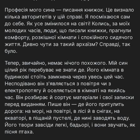
Професія мого сина — писання книжок. Це визнало
кілька авторитетів у цій справі. Я посміхаюся сам
до себе. Як усе змінилося на світі! Колись, за моїх
молодих часів, люди, що писали книжки, прагнули
комфорту, розкішної кімнати і спокійного сидячого
життя. Дивно чути за такий архаїзм? Справді, так
було.
Тепер, звичайно, немає нічого похожого. Мій син
цілий рік перебуває не знати де. Його кімната в
будинкові стоїть замкнена через увесь цей час.
Несподівано він з'являється з повітря чи з
електропотягу й оселяється в кімнаті на якийсь
час. Він розбирає й сортує матеріали і свої записки
перед виданням. Пише він — де його притулить
дорога: на морі, на повітрі, в лісі й в снігах, на
екваторі, в піщаній пустелі, де нині заводять воду.
Його твори завсіди легкі, бадьорі, і вони звучать, як
пісня птаха.