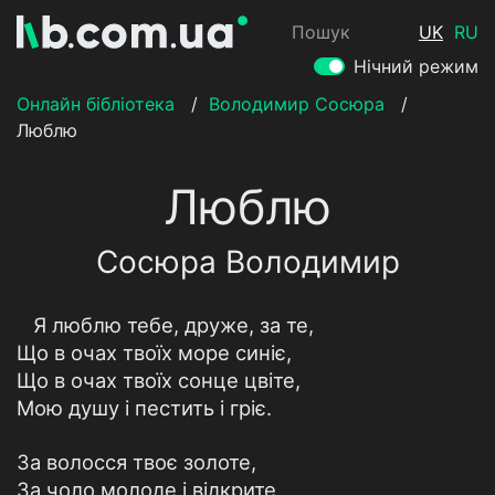
Пошук
UK
RU
Нічний режим
Онлайн бібліотека
/
Володимир Сосюра
/
Люблю
Люблю
Сосюра Володимир
Я люблю тебе, друже, за те,
Що в очах твоїх море синіє,
Що в очах твоїх сонце цвіте,
Мою душу і пестить і гріє.
За волосся твоє золоте,
За чоло молоде і відкрите,