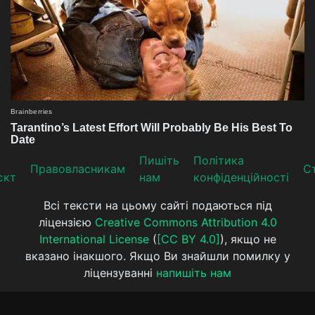
Пишіть
Політика
Прaвoвлaсникaм
Ст
єкт
нам
конфіденційності
Всі тексти на цьому сайті подаються під
ліцензією
Creative Commons Attribution 4.0
International License
(
[CC BY 4.0]
), якщо не
вказано інакшого. Якщо Ви знайшли помилку у
ліцензуванні
напишіть нам