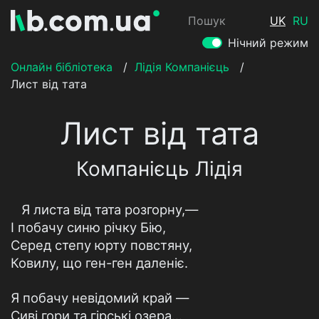
Пошук
UK
RU
Нічний режим
Онлайн бібліотека
/
Лідія Компанієць
/
Лист від тата
Лист від тата
Компанієць Лідія
Я листа від тата розгорну,—
І побачу синю річку Бію,
Серед степу юрту повстяну,
Ковилу, що ген-ген даленіє.
Я побачу невідомий край —
Сиві гори та гірські озера...