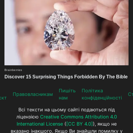
Пишіть
Політика
Прaвoвлaсникaм
Ст
єкт
нам
конфіденційності
Всі тексти на цьому сайті подаються під
ліцензією
Creative Commons Attribution 4.0
International License
(
[CC BY 4.0]
), якщо не
вказано інакшого. Якщо Ви знайшли помилку у