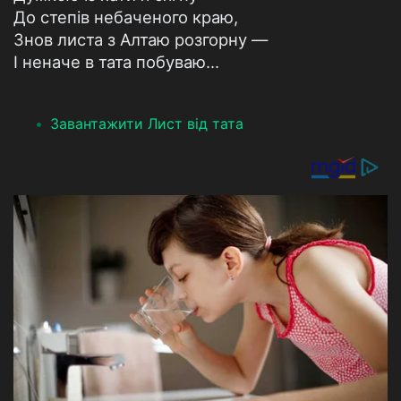
До степів небаченого краю,
Знов листа з Алтаю розгорну —
І неначе в тата побуваю...
Завантажити Лист від тата