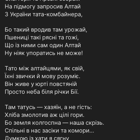
На підмогу запросив Алтай
З України тата-комбайнера,
Бо такий вродив там урожай,
Пшениці такі рясні та гожі,
Що із ними сам один Алтай
Ну ніяк упоратись не може!
Тато між алтайцями, як свій,
Їхні звички й мову розуміє.
Він живе у юрті повстяній
Просто неба біля річки Бії.
Там татусь — хазяїн, а не гість:
Хліба змолотив аж цілі гори.
Бо земля колгоспна — наша скрізь.
Спільні в нас засіки та комори...
Думкою із хати я сягну