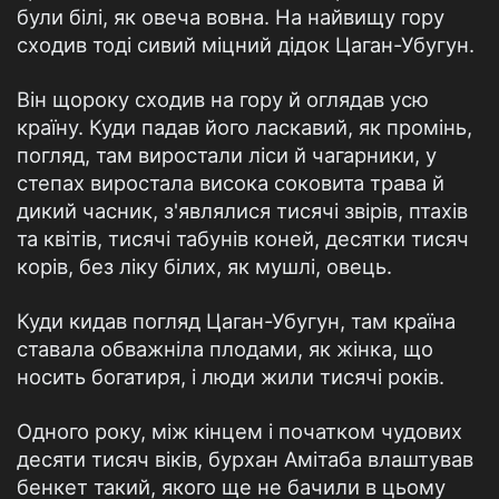
були білі, як овеча вовна. На найвищу гору
сходив тоді сивий міцний дідок Цаган-Убугун.
Він щороку сходив на гору й оглядав усю
країну. Куди падав його ласкавий, як промінь,
погляд, там виростали ліси й чагарники, у
степах виростала висока соковита трава й
дикий часник, з'являлися тисячі звірів, птахів
та квітів, тисячі табунів коней, десятки тисяч
корів, без ліку білих, як мушлі, овець.
Куди кидав погляд Цаган-Убугун, там країна
ставала обважніла плодами, як жінка, що
носить богатиря, і люди жили тисячі років.
Одного року, між кінцем і початком чудових
десяти тисяч віків, бурхан Амітаба влаштував
бенкет такий, якого ще не бачили в цьому