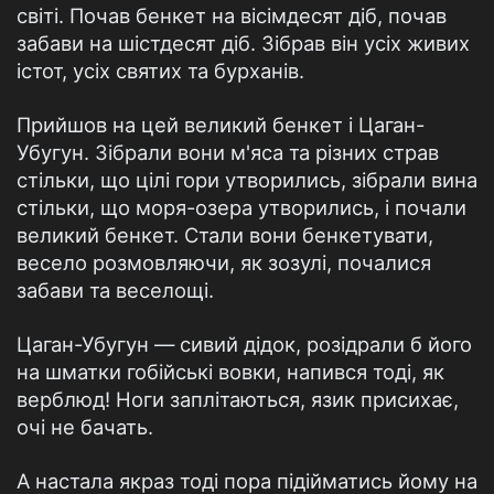
світі. Почав бенкет на вісімдесят діб, почав
забави на шістдесят діб. Зібрав він усіх живих
істот, усіх святих та бурханів.
Прийшов на цей великий бенкет і Цаган-
Убугун. Зібрали вони м'яса та різних страв
стільки, що цілі гори утворились, зібрали вина
стільки, що моря-озера утворились, і почали
великий бенкет. Стали вони бенкетувати,
весело розмовляючи, як зозулі, почалися
забави та веселощі.
Цаган-Убугун — сивий дідок, розідрали б його
на шматки гобійські вовки, напився тоді, як
верблюд! Ноги заплітаються, язик присихає,
очі не бачать.
А настала якраз тоді пора підійматись йому на