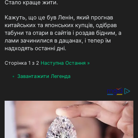
Стало краще жити.
Кажуть, що це був Ленін, який прогнав
китайських та японських купців, одібрав
табуни та отари в сайтів і роздав бідним, а
лами зачинилися в дацанах, і тепер їм
надходять останні дні.
Сторінка 1 з 2
Наступна
Остання »
Завантажити Легенда