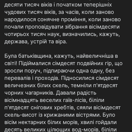
десяти тисяч віків і початком теперішніх
чудових тисяч віків, за часів, коли заново
народилося сонячне проміння, коли заново
почали проповідувати зібрання вісімдесяти
чотирьох тисяч наук, визначились, кажуть,
держава, устрій та віра.
Була батьківщина, кажуть, найвеличніша в
світі! Підіймалися сімдесят подвійних гір, що
зросли поруч, підпираючи одна одну, без
перевалів і проходів. Підносилися сімдесят
величезних білих скель, темніли п'ятдесят
чорних чагарників. Давали радість
вісімнадцять веселих гаїв-лісів, біліли
п'ятдесят снігових хребтів, сяяли вісімдесят
скель-висот із крижаними вістрями. Було
вісім нектарних білих морів, хвилі гойдали
десять великих цілющих вод-морів, біліли