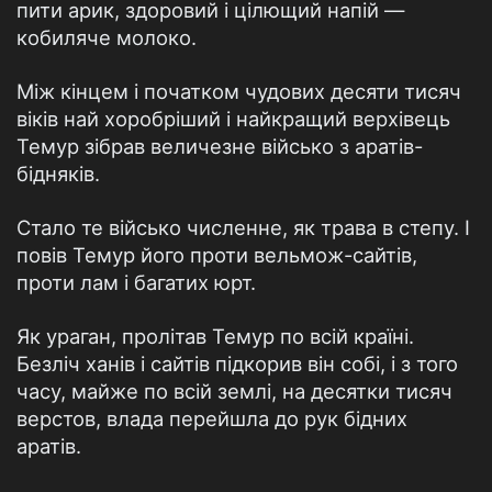
пити арик, здоровий і цілющий напій —
кобиляче молоко.
Між кінцем і початком чудових десяти тисяч
віків най хоробріший і найкращий верхівець
Темур зібрав величезне військо з аратів-
бідняків.
Стало те військо численне, як трава в степу. І
повів Темур його проти вельмож-сайтів,
проти лам і багатих юрт.
Як ураган, пролітав Темур по всій країні.
Безліч ханів і сайтів підкорив він собі, і з того
часу, майже по всій землі, на десятки тисяч
верстов, влада перейшла до рук бідних
аратів.