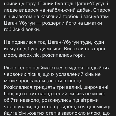
найвищу гору. П'яний був тоді Цаган-Убугун і
ледве видерся на найближчий дабан. Сперся
він животом на кам'яний горбок, і заснув там
Цаган-Убугун — роздерли його на шматки
гобійські вовки.
Не подивився тоді Цаган-Убугун туди, куди
йому слід було дивитись. Висохли нектарні
моря, висох ліс, розсипались гори.
Рівно тепер підіймаються сімдесят подвійних
червоних пісків, що їх уславлений кінь не
може проскакати з кінця в кінець.
Розіслалися тридцять три великі, широченні
Гобі, що їх тут народжений витязь не може
обійти навколо, розкинулись під вітрами
чорні ували, що їх не пройдеш, хоч цілі місяці
йди; вісім жовтих степів заволокло млою, що