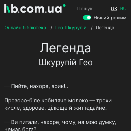
Пошук
UK
RU
Нічний режим
Онлайн бібліотека
/
Гео Шкурупій
/
Легенда
Легенда
Шкурупій Гео
— Пийте, нахоре, арик!..
Прозоро-біле кобиляче молоко — трохи
кисле, здорове, цілюще й життєдайне.
— Ви питали, нахоре, чому, на мою думку,
немає бога?