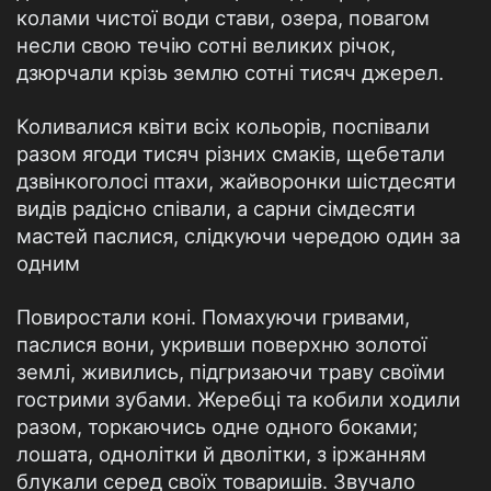
колами чистої води стави, озера, повагом
несли свою течію сотні великих річок,
дзюрчали крізь землю сотні тисяч джерел.
Коливалися квіти всіх кольорів, поспівали
разом ягоди тисяч різних смаків, щебетали
дзвінкоголосі птахи, жайворонки шістдесяти
видів радісно співали, а сарни сімдесяти
мастей паслися, слідкуючи чередою один за
одним
Повиростали коні. Помахуючи гривами,
паслися вони, укривши поверхню золотої
землі, живились, підгризаючи траву своїми
гострими зубами. Жеребці та кобили ходили
разом, торкаючись одне одного боками;
лошата, однолітки й дволітки, з іржанням
блукали серед своїх товаришів. Звучало