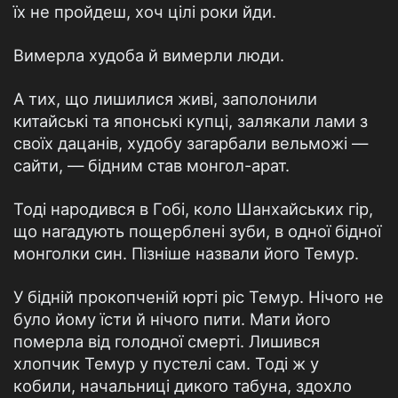
їх не пройдеш, хоч цілі роки йди.
Вимерла худоба й вимерли люди.
А тих, що лишилися живі, заполонили
китайські та японські купці, залякали лами з
своїх дацанів, худобу загарбали вельможі —
сайти, — бідним став монгол-арат.
Тоді народився в Гобі, коло Шанхайських гір,
що нагадують пощерблені зуби, в одної бідної
монголки син. Пізніше назвали його Темур.
У бідній прокопченій юрті ріс Темур. Нічого не
було йому їсти й нічого пити. Мати його
померла від голодної смерті. Лишився
хлопчик Темур у пустелі сам. Тоді ж у
кобили, начальниці дикого табуна, здохло