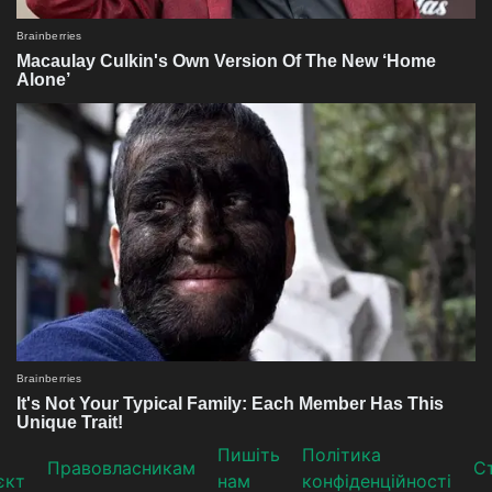
Пишіть
Політика
Прaвoвлaсникaм
Ст
єкт
нам
конфіденційності