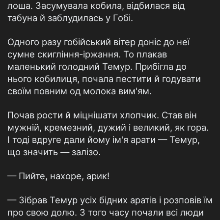
лоша. Засумувала кобила, відбилася від
табуна й заблудилась у Гобі.
Одного разу гобійський вітер доніс до неї
сумне скигління-іржання. То плакав
маленький голодний Темур. Прибігла до
нього кобилиця, почала пестити й годувати
своїм повним од молока вим'ям.
Почав рости й міцнішати хлопчик. Став він
мужній, кремезний, дужий і великий, як гора.
І тоді вдруге дали йому ім'я арати — Темур,
що значить — залізо.
— Пийте, нахоре, арик!
— Зібрав Темур усіх бідних аратів і розповів їм
про свою долю. З того часу почали всі люди