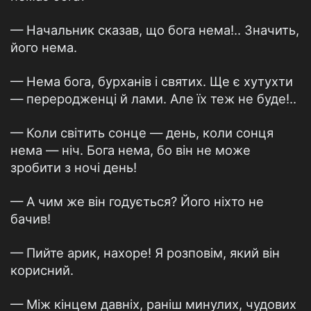
— Начальник сказав, що бога нема!.. Значить,
його нема.
— Нема бога, бурханів і святих. Ще є хутухти
— переродженці й лами. Але їх теж не буде!..
— Коли світить сонце — день, коли сонця
нема — ніч. Бога нема, бо він не може
зробити з ночі день!
— А чим же він годується? Його ніхто не
бачив!
— Пийте арик, нахоре! Я розповім, який він
корисний.
— Між кінцем давніх, раніш минулих, чудових