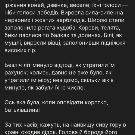
іржання коней, дзвінке, веселе; їхні голоси —
ніби голоси лебедів. Виросла сила-силенна
червоних і жовтих верблюдів. Широкі степи
заполонила рогата худоба. Корови, телята,
бики паслися по балках та долинах. Білі, як
мушлі, виросли вівці, заполонивши підніжжя
високих гір.
Безліч літ минуло відтоді, як утратили їм
рахунок; колись, давно це вже було, як
утратили їм міру; невідомо, скільки віків
минуло, як забули їхнє число.
Ось яка була, коли оповідати коротко,
батьківщина!
За тих часів, кажуть, на найвищу сиву гору в
країні сходив дідок. Голова й борода його