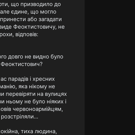
арти, що призводило до
 але єдине, що могло
 принести або загадати
авиде Феоктистовичу, не
охи, відповів:
го довго не видно було
д Феоктистович?
час парадів і хресних
манію, яка нікому не
ли перевіряти на вулицях
 ньому не було ніяких і
дповів червоноармійцям,
розстріляли...
окійна, тиха людина,