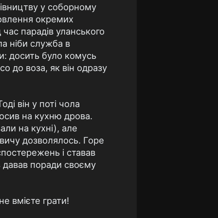
хівництву у соборному
амовлення окремих
 час парадів уланського
а ніби служба в
и: досить було комусь
о до воза, як він одразу
ді він у поті чола
носив на кухню дрова.
али на кухні), але
овичу дозволялось. Горе
спостережень і ставав
аз давав поради своєму
е вмієте грати!