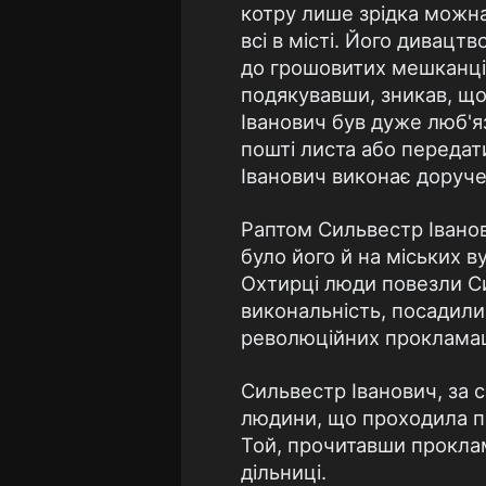
котру лише зрідка можна
всі в місті. Його дивацт
до грошовитих мешканців
подякувавши, зникав, що
Іванович був дуже люб'я
пошті листа або передат
Іванович виконає доручен
Раптом Сильвестр Іванови
було його й на міських в
Охтирці люди повезли Си
викональність, посадили
революційних прокламац
Сильвестр Іванович, за 
людини, що проходила по
Той, прочитавши проклам
дільниці.