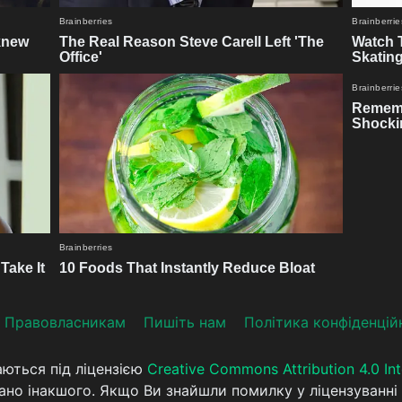
Прaвoвлaсникaм
Пишіть нам
Політика конфіденцій
аються під ліцензією
Creative Commons Attribution 4.0 Int
ано інакшого. Якщо Ви знайшли помилку у ліцензуванні