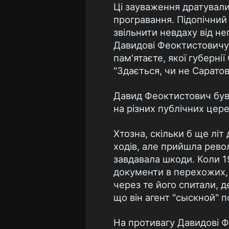
Ці зауваження дратували
програвання. Підопічний
звільнити невдаху від н
Давидові Феоктистовичу 
пам'ятаєте, якої губерні
"Здається, чи не Саратов
Давид Феоктистович був 
на різних публічних цер
Хтозна, скільки б ще літ 
ходів, але прийшла рево
завдавала шкоди. Коли 1
документи в перехожих, 
через те його спитали, 
що він агент "сыскной" п
На противагу Давидові Ф