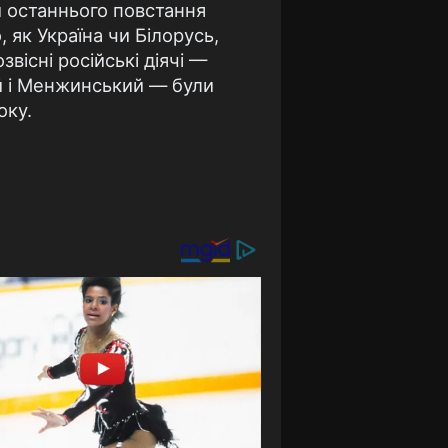
и останнього повстання
 як Україна чи Білорусь,
звісні російські діячі —
й і Менжинський — були
оку.