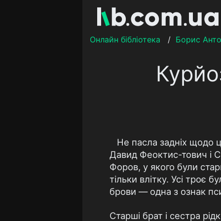
Онлайн бібліотека
/
Борис Ант
Курйоз
Не пасла задніх щодо ц
Давид Феоктис-тович і 
Форов, у якого були стар
тільки влітку. Усі троє 
брови — одна з ознак пси
Старші брат і сестра рід