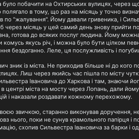
 було побачити на Охтирських вулицях, через що
во полягало в тому, що раз на місяць у точно визн
 по "жалування". Йому давали гривеника, і Силь
б через місяць у цей самий день знову прийти п
зна, готова до всяких послуг людина. Йому можн
и комусь якусь річ, і можна було бути цілком пе
ня бездоганно. Леле, ця послужливість і погубил
ч зник із міста. Не приходив більше ні до кого п
улицях. Лиш через якийсь час пішла по місту чутка
львестра Івановича до Харкова і там, знаючи йо
 в центрі міста на мосту через Лопань, дали йом
ій і наказали роздавати кожному перехожому.
своєю звичкою, старанно виконував доручення, 
вз нього, поки не сунув крамольного папірця і п
ацію, схопив Сильвестра Івановича за барки і од