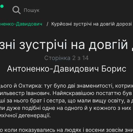
Пошук
оненко-Давидович
/
Курйозні зустрічі на довгій дорозі
ні зустрічі на довгій
Сторінка 2 з 14
Антоненко-Давидович Борис
ього й Охтирка: туг було дві знаменитості, котрих
Сильвестр Іванович. Найяскравішою постаттю бу
ші за нього брат і сестра, що мали вищу освіту, 
були дуже подібні одне на одного й у кожного з них
хічної дегенерації.
ко коли показувались на людях і восени зовсім зни