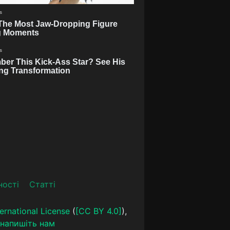
ності
Статті
ernational License
(
[CC BY 4.0]
),
напишіть нам