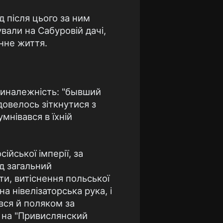
д після цього за ним
вали на Сабуровій дачі,
инне життя.
приналежність: "бывший
 довелось зіткнутися з
умнівався в їхній
ійської імперії, за
ід загальний
іти, витіснення польської
а нівелізаторська рука, і
вся й поляком за
ь на "Привислянский