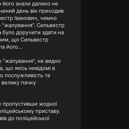
 його знали далеко не
ачений день він приходив
вестр Іванович, чемно
о "жалування". Сильвестр
а було доручити здати на
вним, що Сильвестр
а його...
о "жалування", не видно
, що якісь невідомі в
го послужливість та
у велику пачку
не пропустивши жодної
оліцейському приставу.
вів до поліцейської