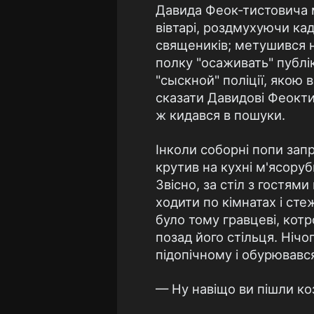
Давида Феок-тистовича м
вівтарі, роздмухуючи кад
священиків; метушився н
полку "осаживать" публі
"сыскной" поліції, якою
сказати Давидові Феоктис
ж кидався в пошуки.
Інколи соборні попи запр
крутив на кухні м'ясоруб
Звісно, за стіл з гостям
ходити по кімнатах і ст
було тому гравцеві, кот
позад його стільця. Нічо
підопічному і обурювався
— Ну навіщо ви пішли ко