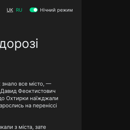
UK
RU
Нічний режим
 дорозі
 знало все місто, —
в Давид Феоктистович
а до Охтирки наїжджали
 зрослись на переніссі
кали з міста, зате