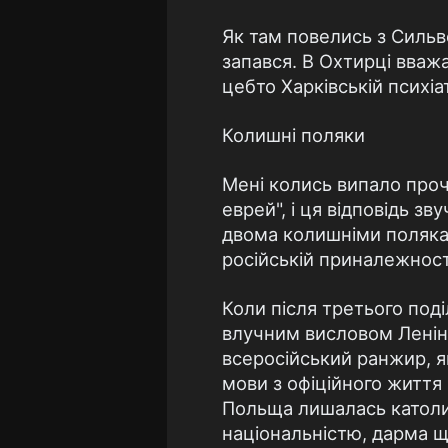
Як там повелись з Сильв
запався. В Охтирці вваж
цебто Харківській психіа
Колишні поляки
Мені колись випало проч
еврей", і ця відповідь з
двома колишніми поляками,
російській приналежност
Коли після третього поді
влучним висловом Леніна,
всеросійський ранжир, як
мови з офіційного життя 
Польща лишалась католи
національністю, дарма щ