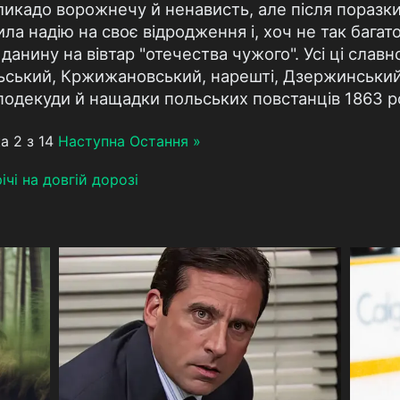
икликадо ворожнечу й ненависть, але після поразк
а надію на своє відродження і, хоч не так багато,
анину на вівтар "отечества чужого". Усі ці славно
ьський, Кржижановський, нарешті, Дзержинськи
подекуди й нащадки польських повстанців 1863 р
а 2 з 14
Наступна
Остання »
чі на довгій дорозі