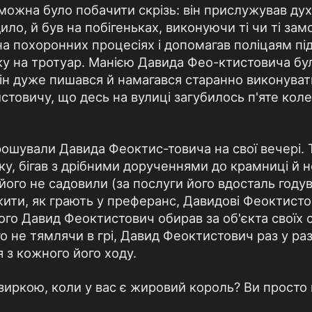
ожна було побачити скрізь: він прислужував ду
ило, й був на побігеньках, виконуючи ті чи ті з
а похоронних процесіях і допомагав поліцаям під
ку на тротуар. Манією Давида Фео-ктистовича бул
 він дуже пишався й намагався старанно виконуват
товичу, що десь на вулиці загубилось п'яте колес
ошували Давида Феоктис-товича на свої вечері. То
ку, бігав з дрібними дорученнями до крамниці й 
и його не садовили (за послуги його вдосталь годув
ежити, як грають у преферанс, Давидові Феоктист
рого Давид Феоктистович обирав за об'єкта своїх 
го не тямлячи в грі, Давид Феоктистович раз у р
 з кожного його ходу.
зиркою, коли у вас є жировий король? Ви просто н