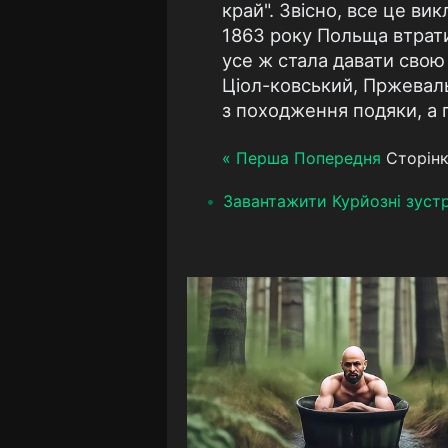
край". Звісно, все це в
1863 року Польща втратил
усе ж стала давати свою д
Ціол-ковський, Пржевал
з походження подяки, а 
« Перша
Попередня
Сторінк
Завантажити Курйозні зустрі