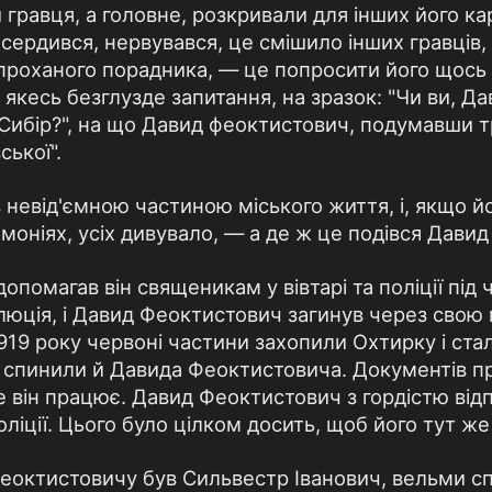
 гравця, а головне, розкривали для інших його к
 сердився, нервувався, це смішило інших гравців,
епроханого порадника, — це попросити його щось
якесь безглузде запитання, на зразок: "Чи ви, Д
ї Сибір?", на що Давид феоктистович, подумавши тр
ської".
невід'ємною частиною міського життя, і, якщо йо
емоніях, усіх дивувало, — а де ж це подівся Дави
допомагав він священикам у вівтарі та поліції під 
люція, і Давид Феоктистович загинув через свою 
919 року червоні частини захопили Охтирку і ста
спинили й Давида Феоктистовича. Документів при
де він працює. Давид Феоктистович з гордістю ві
оліції. Цього було цілком досить, щоб його тут же 
еоктистовичу був Сильвестр Іванович, вельми сп