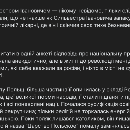
естром Івановичем — нікому невідомо, тільки слі
али, що не інакше як Сильвестра Івановича запаку
тричній лікарні, де він і скінчив своє тихе безнев
итати в одній анкеті відповідь про національну 
вучала анекдотично, але в житті до революції мені
 які себе вважали за росіян, і ніхто в місті не с
і.
лу Польщі більша частина її опинилась у складі Рос
 цієї великої тюрми народів, її стали підганяти п
 і всі поневолені нації. Почалася русифікація осв
й рекрутчина; тільки релігій не торкалась енергійн
цькою. Поки поляк лишався католиком, він лиша
о й назва "Царство Польское" помалу замінялас