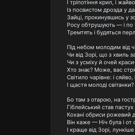
I тріпотіння крил, і жайв
Із посвистом дрозда у д
Зайці, прокинувшись у з
Росу обтрушують — і по 
Тремтять і будяться пер
Під небом молодим від чо
Чи від Зорі, що з хвиль з
Чи з усміху й очей краси
Хто знає? Може, вас стря
Світило чарівне: і сяйво, 
I щастя молоді світанки?
Бо там з отарою, на гост
Гіблейський став пастух і
Кохані обриси рожевий 
Він каже — Ніч була і от 
I краще від Зорі, лункіше