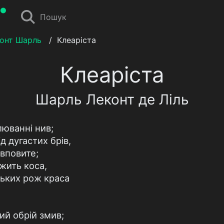
Пошук
конт Шарль
/
Клеаріста
Клеаріста
Шарль Леконт де Ліль
люванні нив;
д дугастих брів,
 вповите;
жить коса,
ських рож краса
ий обрій змив;