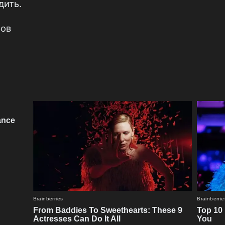
дить.
ров