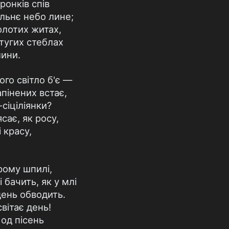
оронків спів
альнє небо лине;
олотих житах,
тугих стеблах
лини.
го світло б'є —
апінених встає,
-сіціліянки?
сає, як росу,
і красу,
рому шпилі,
 бачить, як у млі
день обводить.
світає день!
 од пісень