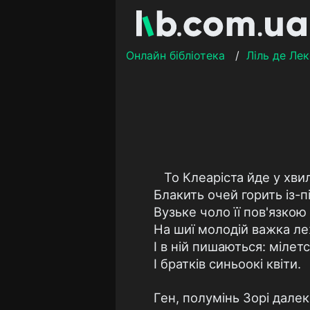
Онлайн бібліотека
/
Ліль де Ле
То Клеаріста йде у хви
Блакить очей горить із-пі
Вузьке чоло її пов'язкою
На шиї молодій важка ле
I в ній пишаються: мілет
I братків синьоокі квіти.
Ген, полумінь Зорі далек