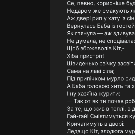
Се, певно, корисніше буд
Недаром же смакують л
Аж двері рип у хату із сін
Вернулась Баба із гостей
Як глянула — аж здивува
Не думала, не сподівала
Щоб збожеволів Кіт,-
Хіба пристріт!
Швиденько свічку засвіт
Сама на лаві сіла;
Під припічком мурло сид
А Баба головою хить та 
І ну хазяїна журити:
— Так от як ти почав роб
За те, що жив в теплі, в 
Гай-гай! Сміятимуться ку
Кричатимуть в дворі:
Ледащо Кіт, злодюга мур