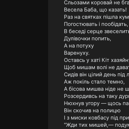
Сльозами коровай не бг
Весела Баба, що казать!
Раз на святках пішла кум
Погостювать і пообідать,
В беседі серце звеселит
Дулівочки попить,
А на потуху
Варенуху.
Оставсь у хаті Кіт хазяйн
Щоб мишам волі не дава
Сидів він цілий день під
Аж покіль стало темно,
А бісова мишва ніде не 
Розсердивсь на таку ду
Нюхнув угору — щось па
Він скочив на полицю
І з миски ковбасу під при
"Жди тих мишей,— подума