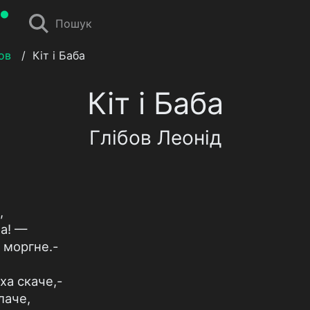
Пошук
ов
/
Кіт і Баба
Кіт і Баба
Глібов Леонід
,
ха! —
 моргне.-
ха скаче,-
лаче,