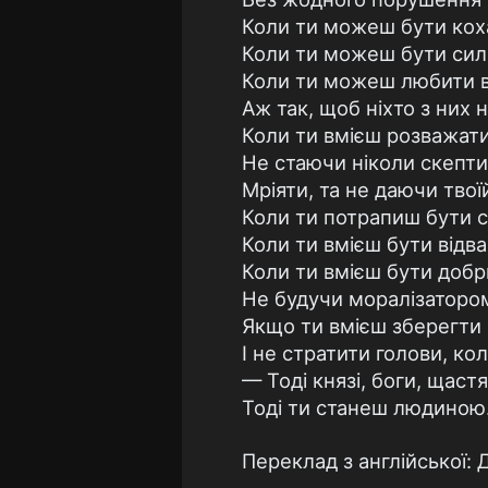
Коли ти можеш бути кох
Коли ти можеш бути сил
Коли ти можеш любити вс
Аж так, щоб ніхто з них н
Коли ти вмієш розважати,
Не стаючи ніколи скепти
Мріяти, та не даючи твоїй
Коли ти потрапиш бути с
Коли ти вмієш бути відв
Коли ти вмієш бути добр
Не будучи моралізатором
Якщо ти вмієш зберегти 
І не стратити голови, коли
— Тоді князі, боги, щаст
Тоді ти станеш людиною.
Переклад з англійської: