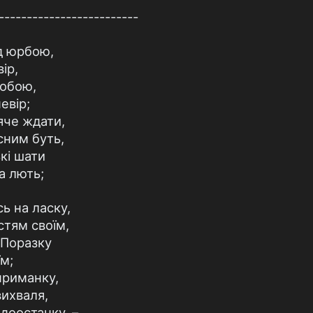
-------------------------
д юрбою,
ір,
собою,
евір;
яче ждати,
сним буть,
кі шати
а лють;
ь на ласку,
стям своїм,
 Поразку
їм;
приманку,
вихваля,
 доостанку, –