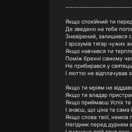
----------------------------
Якщо спокійний ти пере
Де зведено на тебе погов
Зневірений, залишився 
І зрозумів тягар чужих зн
Якщо навчився ти терпл
Поміж брехні самому че
Не прибирався у святець
І люттю не відплачував з
Якщо ти мріям не віддавс
Якщо ти владар пристра
Якщо приймаєш Успіх та
І знаєш, що ціна та сама 
Якщо слова твої, немов 
Негідник перед дурнем 
І знищено твій труд весь