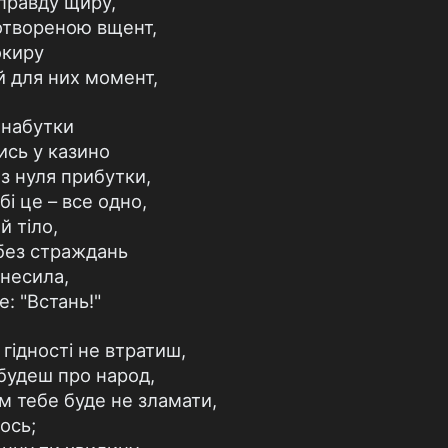
 правду щиру,
отвореною вщент,
окиру
ий для них момент,
 набутки
ись у казино
 з нуля прибутки,
бі це – все одно,
й тіло,
 без страждань
 несила,
: "Встань!"
гідності не втратиш,
абудеш про народ,
ям тебе буде не зламати,
ось;