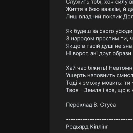
Служить тобі, хоч силу в
Життя в бою важкім, й д
Лиш владний поклик Долі
Як будеш за свого усюди:
З народом простим ти, ч
Якщо в твоїй душі не зна
Ні ворог, ані друг образи
Хай час біжить! Невтомн
Ущерть наповнить смисл
Тоді я зможу мовить: ти
Твоя – Земля і все, що є н
Переклад В. Стуса
----------------------------
Редьярд Кіплінґ