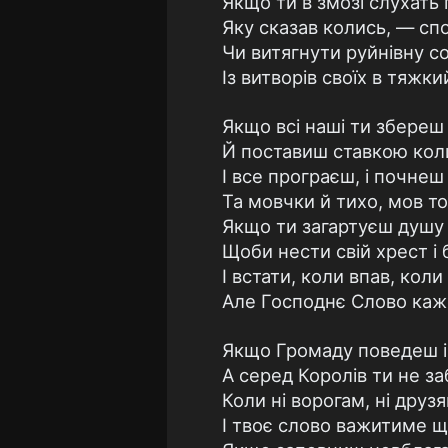
Якщо ти в змозі слухать
Яку сказав колись, — сп
Чи витягнути руйнівну с
Із витворів своїх в тяжк
Якщо всі наші ти збереш
Й поставиш ставкою кол
І все програєш, і почнеш
Та мовчки й тихо, мов то
Якщо ти загартуєш душу 
Щоби нести свій хрест і
І встати, коли впав, коли
Але Господнє Слово каже
Якщо Громаду поведеш і 
А серед Королів ти не з
Коли ні ворогам, ні друз
І твоє слово важитиме щ