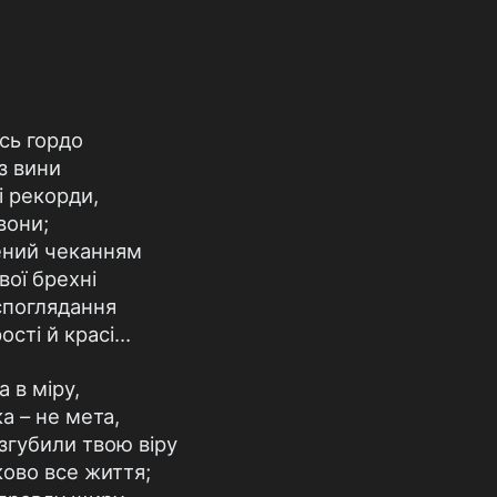
сь гордо
з вини
ві рекорди,
вони;
ений чеканням
ої брехні
споглядання
рості й красі…
а в міру,
а – не мета,
згубили твою віру
ово все життя;