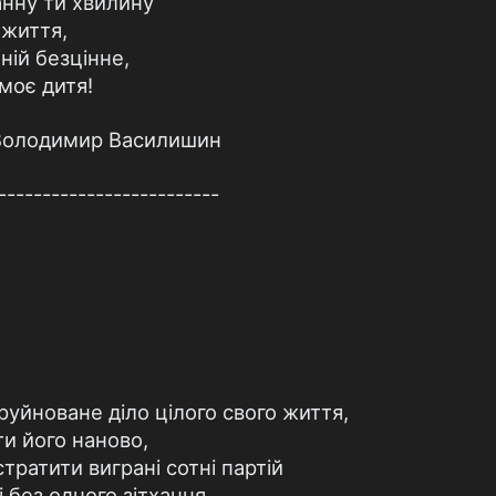
нну ти хвилину
 життя,
ній безцінне,
 моє дитя!
: Володимир Василишин
-------------------------
уйноване діло цілого свого життя,
ти його наново,
тратити виграні сотні партій
без одного зітхання...