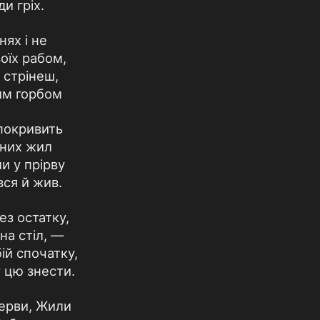
и гріх.
нях і не
оїх рабом,
м стрінеш,
им горбом
 покривить
жних жил
ли у прірву
вся й жив.
ез остатку,
на стіл, —
ій спочатку,
у цю знести.
Нерви, Жили