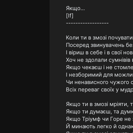
Якщо...
[If]
------------------
Коли ти в змозі почувати
Посеред звинувачень бе
І віриш в себе і в свої но
Хоч не здолали сумнівів 
Якщо чекаєш і не стомл
І незборимий для можлив
Чи ненависного чужого 
Всіх переваг своїх у муд
Якщо ти в змозі мріяти, т
Якщо ти думаєш, та думк
Якщо Тріумф чи Горе не 
Й минають легко й однак