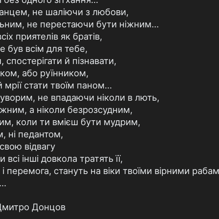
анцем, не шаліючи з любови,
ьним, не перестаючи бути ніжним...
іх приятелів як братів,
е був всім для тебе,
 спостерігати й пізнавати,
ком, або руїнником,
 мрії стати твоїм паном...
уворим, не впадаючи ніколи в лють,
ажним, а ніколи безрозсудним,
им, коли ти вмієш бути мудрим,
, ні педантом,
свою відвагу
 всі інші довкола тратять її,
я і перемога, стануть на віки твоїми вірними рабам
..
 Дмитро Донцов