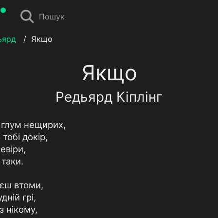
Пошук
ьярд
/
Якщо
Якщо
Редьярд Кіплінг
 глум нещирих,
тобі докір,
евіри,
 таки.
аєш втоми,
ній грі,
з нікому,