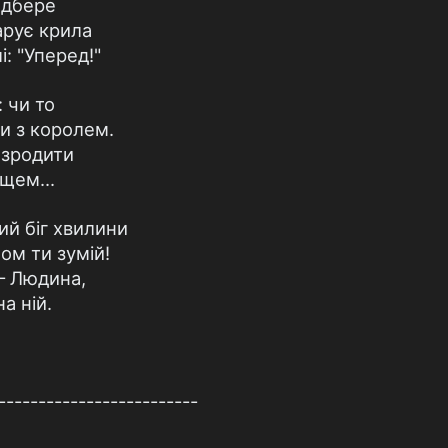
ідбере
арує крила
: "Уперед!"
 чи то
и з королем.
 зродити
 щем...
ий біг хвилини
ом ти зумій!
 – Людина,
а ній.
-------------------------