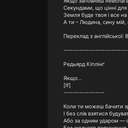
Якщо заповниш невблага
Секундами, що цінні для
Земля буде твоя і все на 
А ти – Людина, сину мій,
Переклад з англійської
----------------------------
Редьярд Кіплінґ
Якщо...
[If]
------------------
Коли ти можеш бачити зр
І без слів взятися будува
Або за одним ударом — с
Без жодного порушення і 