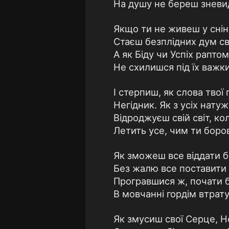
На душу не береш зневид
Якщо ти не живеш у снін
Стаєш безплідних дум св
А як Біду чи Успіх рапто
Не схилишся під їх важк
І стерпиш, як слова твої
Негідник. Як з усіх нату
Відроджуєш свій світ, ко
Летить усе, чим ти боро
Як зможеш все віддати б
Без жалю все поставити 
Програвшися ж, почати б
В мовчанні гордім втрат
Як змусиш свої Серце, 