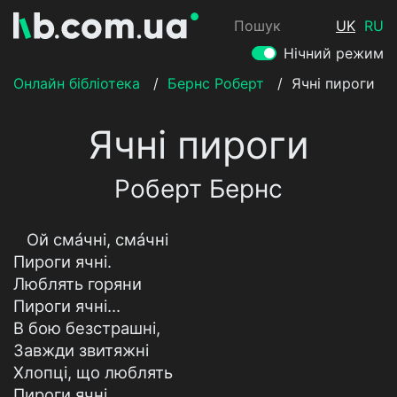
Пошук
UK
RU
Нічний режим
Онлайн бібліотека
/
Бернс Роберт
/
Ячні пироги
Ячні пироги
Роберт Бернс
Ой смáчні, смáчні
Пироги ячні.
Люблять горяни
Пироги ячні...
В бою безстрашні,
Завжди звитяжні
Хлопці, що люблять
Пироги ячні.