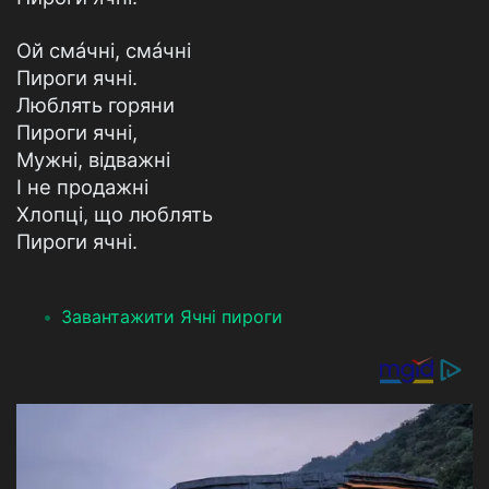
Ой смáчні, смáчні
Пироги ячні.
Люблять горяни
Пироги ячні,
Мужні, відважні
I не продажні
Хлопці, що люблять
Пироги ячні.
Завантажити Ячні пироги