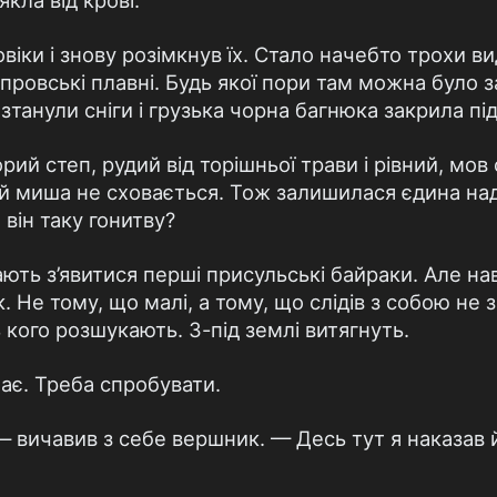
кла від крові.
іки і знову розімкнув їх. Стало начебто трохи ви
провські плавні. Будь якої пори там можна було з
зтанули сніги і грузька чорна багнюка закрила пі
ий степ, рудий від торішньої трави і рівний, мов 
 й миша не сховається. Тож залишилася єдина наді
він таку гонитву?
ть з’явитися перші присульські байраки. Але на
 Не тому, що малі, а тому, що слідів з собою не 
ь кого розшукають. З-під землі витягнуть.
ає. Треба спробувати.
 — вичавив з себе вершник. — Десь тут я наказав