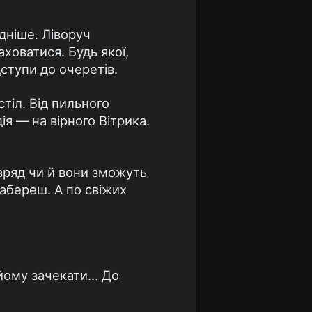
дніше. Ліворуч
аховатися. Будь якої,
дступи до очеретів.
стіл. Від пильного
я — на вірного Вітрика.
вряд чи й вони зможуть
забереш. А по свіжих
 йому зачекати… До