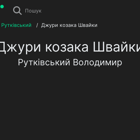
Пошук
Рутківський
/
Джури козака Швайки
Джури козака Швайк
Рутківський Володимир