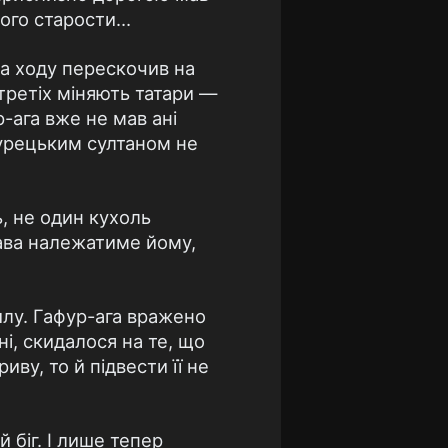
кого старости…
на ходу перескочив на
 третіх міняють татари —
-ага вже не мав ані
турецьким султаном не
ь, не один кухоль
лава належатиме йому,
илу. Гафур-ага вражено
і, скидалося на те, що
ву, то й підвести її не
й біг. І лише тепер