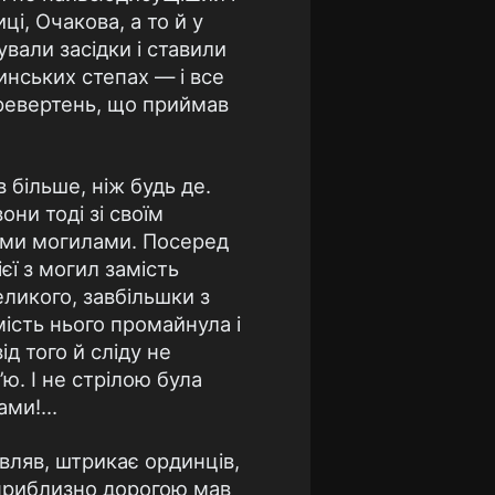
і, Очакова, а то й у
вали засідки і ставили
инських степах — і все
еревертень, що приймав
 більше, ніж будь де.
ни тоді зі своїм
ими могилами. Посеред
єї з могил замість
еликого, завбільшки з
мість нього промайнула і
д того й сліду не
ю. І не стрілою була
лами!…
овляв, штрикає ординців,
ю приблизно дорогою мав