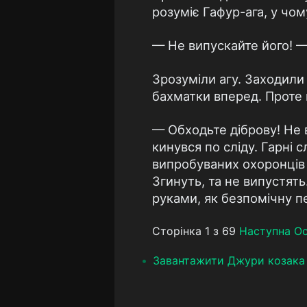
розуміє Гафур-ага, у чом
— Не випускайте його! —
Зрозуміли агу. Заходили 
бахматки вперед. Проте 
— Обходьте діброву! Не 
кинувся по сліду. Гарні 
випробуваних охоронців 
Згинуть, та не випустят
руками, як безпомічну пе
Сторінка 1 з 69
Наступна
Ос
Завантажити Джури козака