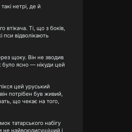
такі нетрі, де й
втікача. Ті, що з боків,
кі пси відволікають
рез щоку. Він не зводив
ак було ясно — нікуди цей
впікся цей уруський
він потрібен був живий,
ать, що чекає на того,
ямок татарського набігу
 чи не найвсюдисущіший і