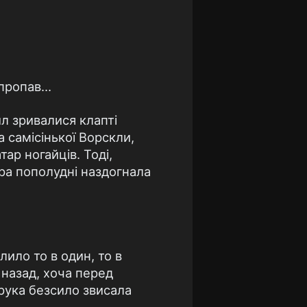
 пропав…
л зривалися клапті
 самісінької Ворскли,
тар ногайців. Тоді,
ора пополудні наздогнала
лило то в один, то в
я назад, хоча перед
 рука безсило звисала