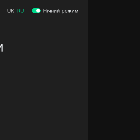
UK
RU
Нічний режим
и