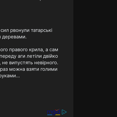
 сил рвонули татарські
и деревами.
ого правого крила, а сам
опереду аги летіли двійко
 не випустять невірного.
зараз можна взяти голими
и руками…