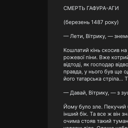
СМЕРТЬ ГАФУРА-АГИ
(березень 1487 року)
— Лети, Вітрику, — зне
Кошлатий кінь скосив на
рожевої піни. Вже котрий
відтоді, як господар відв
правда, у нього був ще о
його татарська стріла… 
— Давай, Вітрику, — з з
Йому було зле. Пекучий б
інший бік. Та все ж він з
очима стояв такий туман