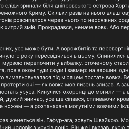
 сліди зринали біля дніпровського острова Хортиц
реможного Криму. Скільки разів на нього влаштову
загонів розсипалося через нього по неосяжних орд
 як хитрий змій. Прокрадався, неначе вовк. Або п
вірних, усе може бути. А ворожбитів та перевертнів
инулого року пересвідчився в цьому. Спинилися во
-мурзою перепочити у вибалку, оточеному стар
а, повів оком туди сюди і завмер: на вершині одні
ко вимальовувалася під місяцем постать вовка. В
 протерти очі — як вовка мов лизень злизав. А за
остать уруса. Кинулися охоронці до могили — а ві
, дужий яничар, усе ще сіпався, спливаючи кров’
не ножем — а розпанахана могутніми вовчими ік
араз женеться він, Гафур-ага, зовуть Швайкою. М
ний чоловік з урусів доніс. Він же і вказав, яко