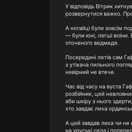
У відповідь Вітрик хитну
розвернутися важко. Пр
А ногайці були зовсім по
— були юні, легші воїни.
оточеного ведмедя.
Посередині летів сам Га
з утікача пильного погля
невірний не втече.
Час від часу на вуста Га
розбійник, цей невловни
аби шкіру з нього здерти
хто завдає лиха ординськ
А цей завдав лиха чи не 
на уруські села і попере