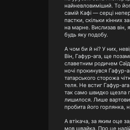
найневловиміший. То його
самій Кафі — серці непе
пастки, скільки кінних 
на марне. Вислизав він,
будь яку подобу.
А чом би й ні? У них, не
Він, Гафур-ага, ще позам
славетним родичем Саїд
ночі прокинувся Гафур-аг
татарського сторожа чіт
теля. Не встиг Гафур-ага
так само швидко щезла п
лишилося. Лише вартовий
пробита його горлянка, 
А втікача, за яким оце з
мов швайка. Про це надій