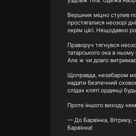
уздовж тіла. Одежа набря
Вершник міцно стулив пов
простягалися неозорі дні
окрім цієї. Нещодавно ро
Праворуч тягнувся неозор
татарського ока в ньому
Але ж чи довго витримає 
Щоправда, незабаром маю
надати безпечний сховок.
слідах кляті ординці буд
Проте іншого виходу нем
— До Барвінка, Вітрику,
Барвінка!