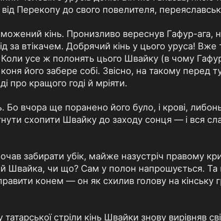
від Перекопу до свого повелителя, переяславсь
еможений кінь. Пронизливо вереснув Гафур-ага, 
лід за втікачем. Добрячий кінь у цього уруса! Вже
 Коли усе ж полонять цього Швайку (в чому Гафур
 коня його забере собі. Звісно, на такому перед 
і про кращого годі й мріяти.
 Бо вчора ще поранено його було, і крові, либон
гнути схопити Швайку до заходу сонця — і вся с
 почав забирати убік, майже назустріч правому кр
ой Швайка, чи що? Сам у полон напрошується. Та н
правити конем — он як схилив голову на кінську гри
 татарської стріли кінь Швайки знову вирівняв сві