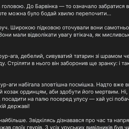
в головою. До Барвінка — то означало забратися в 
оте можна було бодай хвилю перепочити…
руч. Широкою підковою оточували вони самотнього 
 Вони мали відволікати увагу втікача, як мисливсь
фур-ага, дебелий, сивуватий татарин зі шрамом че
ду. Стріляти в нього він заборонив ще зранку: і т
фур-аги набігала зловтішна посмішка. Надто вже 
й козак ординцям, аби здобути його мертвим. Ні, 
, посадити на палю посеред улусу — хай усі побач
ій державі!
найбільше. Звідкілясь дізнавався про час та напр
джав своїх гяурів. З усіх уруських вивідників був