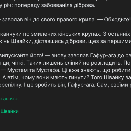
у річ: попереду забовваніла діброва.
 заволав він до свого правого крила. — Обходьте!
канчуки по змилених кінських крупах. З останніх
кінь Швайки, діставшись діброви, щез за першим
випускайте його! — знову заволав Гафур-ага до св
сліди, чіткі. Таких лишень сліпий не розгледить. П
— Мустем та Мустафа. Ці вже знають, що робити,
ь. А втім, чому вони мають гинути? Того Швайку 
репілку. І це зробить він, Гафур-ага. Сам, своїм
тання »
 Швайки