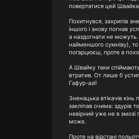
повертатися цей Швайка 
Похитнувся, захрипів зн
іншого і знову погнав ус
а наздогнати не можуть.
найменшого сумніву), то
погарцюєш, проте в поход
А Швайку таки спіймають.
втратив. От лише б усти
Гафур-азі!
Зненацька втікачів кінь
закліпав очима: здурів т
невірний уже не в змозі 
може.
Проте на відстані польоту