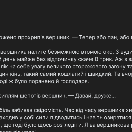
можено прохрипів вершник. — Тепер або пан, або
 вершника налите безмежною втомою око. З вуди
 день майже без відпочинку скаче Вітрик. Аж з за
олік на себе увагу великого сторожового загону та
дин кінь, такий самий кошлатий і швидкий. Та вч
Тоді ж було поранено й господаря.
усиллям шепотів вершник. — Давай, друже…
іль забивав свідомість. Час від часу вершника хи
находив у собі сили підводитись і навіть озиратис
, що годі було щось розгледіти. Ліва вершникова