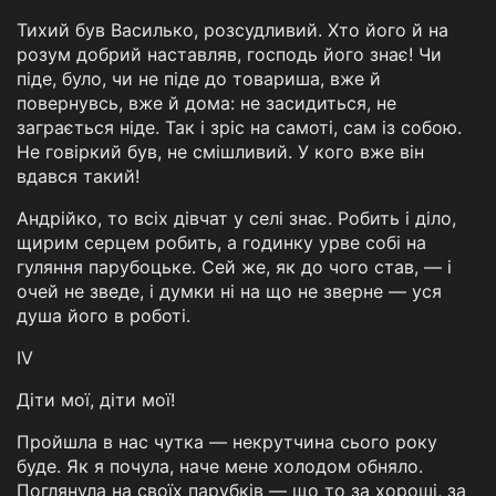
Тихий був Василько, розсудливий. Хто його й на
розум добрий наставляв, господь його знає! Чи
піде, було, чи не піде до товариша, вже й
повернувсь, вже й дома: не засидиться, не
заграється ніде. Так і зріс на самоті, сам із собою.
Не говіркий був, не смішливий. У кого вже він
вдався такий!
Андрійко, то всіх дівчат у селі знає. Робить і діло,
щирим серцем робить, а годинку урве собі на
гуляння парубоцьке. Сей же, як до чого став, — і
очей не зведе, і думки ні на що не зверне — уся
душа його в роботі.
IV
Діти мої, діти мої!
Пройшла в нас чутка — некрутчина сього року
буде. Як я почула, наче мене холодом обняло.
Поглянула на своїх парубків — що то за хороші, за