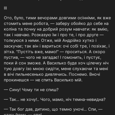
III
Ото, було, тими вечорами довгими осінніми, як вже
стомить мене робота, — заберу обойко до себе на
коліна та почну на добрий розум навчати: як вмію,
так і навчаю. Розказую їм і про те, і про друге —
толкуюся з ними. Отже, мій Андрійко хутко і
заскучає; так він і вариться: очі собі тре, і позіхає, і
зітха. "Пустіть вже, мамо!" — проситься. А скоро
пустив, — чого не загадає! І гомонить, і пустує,
поки й сон зможе. А Василько буде хоч цілечку ніч
тую довгу ізо мною сидіти, мене слухаючи та мені
в вічі пильнесенько дивлячись. Поснемо. Вночі
прокинешся — не спить Василько мій.
— Сину! Чому ти не спиш?
— Так... не хочу!.. Чого, мамо, ніч темна-невидна?
— Так бог дав, дитино, що темно уночі... Спи, —
кажу йому, — спи!