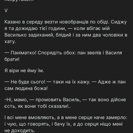
V
Казано в середу везти новобранців по обіді. Сиджу
я та дожидаю тієї години, — коли вбігає мій
Василько задиханий, блідий і за ним два чоловіки в
хату.
— Паніматко! Спорядіть обох: пан звелів і Василя
брати!
Я віри не йму їм.
— Не буде сього! — таки на їх кажу. — Адже ж пан
сам людина божа!
-Ні, мамо, — промовить Василь, — так воно дійсне
єсть, як вони тобі сказали!..
І всі мене вмовляють, а в мене серце наче замерло:
і чую, що говорять, і бачу їх, а до серця ніщо мені
не доходить.