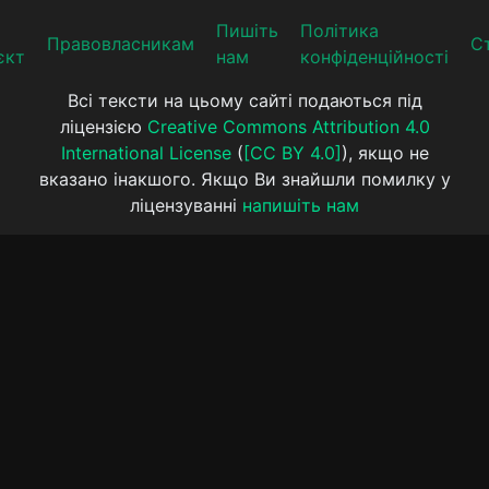
Пишіть
Політика
Прaвoвлaсникaм
Ст
єкт
нам
конфіденційності
Всі тексти на цьому сайті подаються під
ліцензією
Creative Commons Attribution 4.0
International License
(
[CC BY 4.0]
), якщо не
вказано інакшого. Якщо Ви знайшли помилку у
ліцензуванні
напишіть нам