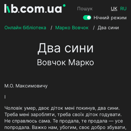
Пошук
UK
RU
Нічний режим
Онлайн бібліотека
/
Марко Вовчок
/
Два сини
Два сини
Вовчок Марко
М.О. Максимовичу
І
Чоловік умер, двоє діток мені покинув, два сини.
Треба мені заробляти, треба своїх діток годувати.
Не справлюсь сама. Те продала, те продала — усе
попродала. Важко нам, убогим, своє добро збувати,