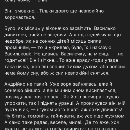
Він і змовкне... Тільки довго ще невпокійно
ворочається.
Було, як місяць у віконечко засвітить, Василько
дивиться, очей не зводячи. А я од людей чула, що
недобре, як на сонних дітей місяць сипле
промінням, — то й укриваю, було, їх і наказую
Василькові: "Не дивись, Василечку, на місяць, — не
годиться!" Він і зітхне... То вже вряди-годи упаде
така нічка, щоб він спочив тихим духом, або зовсім
нема йому сну, або ж сни невпокійні сняться.
Андрійко не такий. Уже зоря зайнялась, вже й
сонечко зійшло, а він міцним сном висипається,
розкидався-розгорівся... Як його звечора трудно
упорхати, так і піднять уранці. А прокинувся він, мій
пустунчик, — і гуком його в хаті аж сохи движать!
Ну бігать, гомоніть, гайнувати, аж усе піде жужмом!
А само таке радеє, веселе, миле!.. Де то вже, хоч
жалко, не жалко, а треба впинить: і пострахаєш,