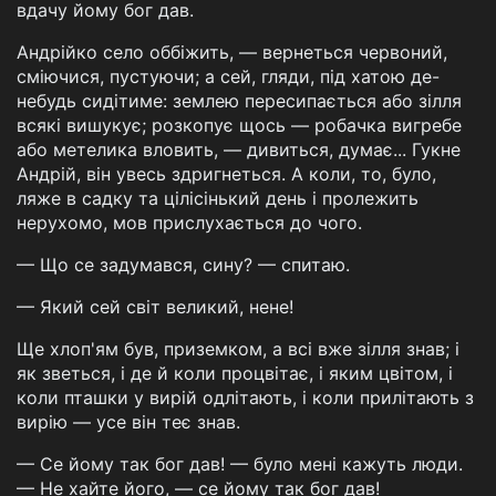
вдачу йому бог дав.
Андрійко село оббіжить, — вернеться червоний,
сміючися, пустуючи; а сей, гляди, під хатою де-
небудь сидітиме: землею пересипається або зілля
всякі вишукує; розкопує щось — робачка вигребе
або метелика вловить, — дивиться, думає... Гукне
Андрій, він увесь здригнеться. А коли, то, було,
ляже в садку та цілісінький день і пролежить
нерухомо, мов прислухається до чого.
— Що се задумався, сину? — спитаю.
— Який сей світ великий, нене!
Ще хлоп'ям був, приземком, а всі вже зілля знав; і
як зветься, і де й коли процвітає, і яким цвітом, і
коли пташки у вирій одлітають, і коли прилітають з
вирію — усе він теє знав.
— Се йому так бог дав! — було мені кажуть люди.
— Не хайте його, — се йому так бог дав!