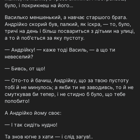
було, і покрикнеш на його...
Василько меншенький, а навчає старшого брата.
Андрійко скорий був, палкий, як іскра, — то, було,
тричі на день і більш посвариться з дітьми на улиці,
а то й поб'ється за яку пустоту.
— Андрійку! — каже тоді Василь, — а що ти
невеселий?
— Бивсь, от що!
— Ото-то й бачиш, Андрійку, що за твою пустоту
тобі й не минулось; а якби ти не заводивсь, то й не
смуткував би тепер, і не стидно б було, що тебе
попобито!
А Андрійко йому своє:
— І так сидіть нудно!
Та знов югне з хати — і слід загув!..