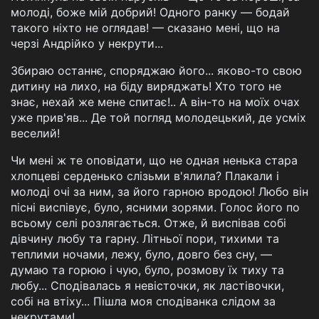
молоді, боже мій добрий! Одного ранку — бодай
такого ніхто не оглядав! — сказано мені, що на
черзі Андрійко у некрути...
Збираю останнє, споряджаю його... яково-то свою
дитину на лихо, на біду виряджать! Хто того не
знає, нехай же мене спитає!.. А він-то на моїх очах
уже прив'яв... Де той погляд молодецький, де усміх
веселий!
Чи мені ж те оповідати, що не одная ненька стара
хлопцеві серденько слізьми в'ялила? Плакали і
молоді очі за ним, за його гарною вродою! Любо він
пісні виспівує, було, ясними зорями. Голос його по
всьому селі розлягається. Отже, й виспівав собі
дівчину любу та гарну. Літньої пори, тихими та
теплими ночами, лежу, було, довго без сну, —
думаю та горюю і чую, було, розмову їх тиху та
любу... Сподівалась я невісточки, як ластівочки,
собі на втіху... Пішла моя сподіванка слідом за
некрутами!..