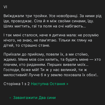
VI
Виїжджали три тройки. Усе новобранці. За ними рід
іде, проводжає. Сіла й я між своїми синами, їду.
Шлях мигтить, гаї та поля на очі набігають...
І так мені сталося, наче я дитина мала: не розумію
нічого, не знаю, не пам'ятаю. Тільки як гляну на
дітей, то страшно стане.
Приїхали до прийому, повели їх, а ми стоїмо,
ждемо. Мене мов сон хилить, та будять мене — хто
плачем, хто риданням. Перших вивели моїх...
Господи, боже мій! Ти ж у нас великий, ти ж
милостивий! Лучче б я у землю поховала їх обох!..
Сторінка 1 з 2
Наступна
Остання »
Завантажити Два сини