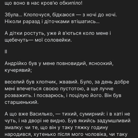
що воно в нас кров'ю обкипіло!
Збула... Клопочуся, бідкаюся — з ночі до ночі.
Ніколи раразд і діточками втішатись...
А дітки ростуть, уже й в'ються коло мене і
щебечуть— мої соловейки.
II
Андрійко був у мене повновидий, ясноокий,
кучерявий;
веселий був хлопчик, жвавий. Було, за день добре
мені впечеться своєю пустотою, а ще лучче
розважить. І посварюсь, і поцілую його. Він був
старшенький.
А що вже Василько, — тихий, сумирний: і в хаті не
чуть, і на дворі не видно. Був якийсь задумшливий
змалку: чи те, що він у таку тяжку годину
народився, хутенько після мого чоловіка, чи таку