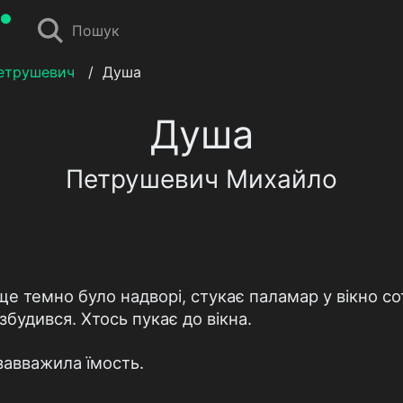
Пошук
етрушевич
/
Душа
Душа
Петрушевич Михайло
ще темно було надворі, стукає паламар у вікно с
будився. Хтось пукає до вікна.
завважила їмость.