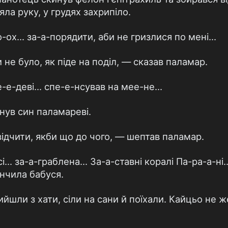
ла руку, у грудях захрипіло.
-ох... за-а-порядити, аби не гризлися по мені...
не було, як піде на поділ, — сказав паламар.
е-деві... спе-е-нсував на мее-не...
нув син паламареві.
відчити, якби що до чого, — шептав паламар.
.. за-а-граблена... За-а-ставні коралі Па-ра-а-ні
нчила бабуся.
йшли з хати, сіли на сани й поїхали. Кайцьо не ж