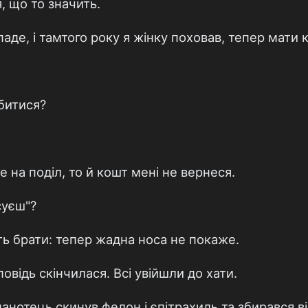
, що то значить.
паде, і тамтого року я жінку поховав, тепер мати к
обитися?
е на поділ, то й кошт мені не вернеся.
суєш"?
ь брати: тепер жадна носа не покаже.
відь скінчилася. Всі увійшли до хати.
анотець скинув фелон і єпітрахиль та збирався ві