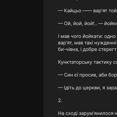
— Кайцьо —— вар'ят той.
— Ой, йой, йой!.. — йойк
І мав чого йойкати: одно
вар'ят, мав такі нужденн
би-чівна, і добре стерег
Кунктаторську тактику с
— Син єї просив, аби бор
— Ідіть до церкви, я зара
2.
На сході зарум'янилося 