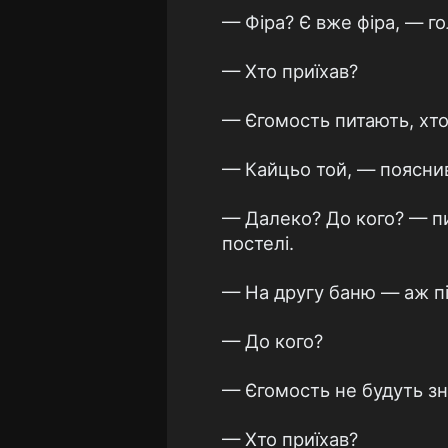
— Фіра? Є вже фіра, — го
— Хто приїхав?
— Єгомость питають, хто
— Кайцьо той, — поясни
— Далеко? До кого? — пи
постелі.
— На другу баню — аж пі
— До кого?
— Єгомость не будуть зн
— Хто приїхав?