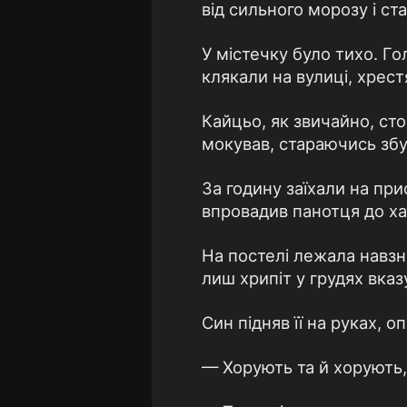
від сильного морозу і ст
У містечку було тихо. Го
клякали на вулиці, хрес
Кайцьо, як звичайно, ст
мокував, стараючись збу
За годину заїхали на при
впровадив панотця до ха
На постелі лежала навзна
лиш хрипіт у грудях вка
Син підняв її на руках, о
— Хорують та й хорують,