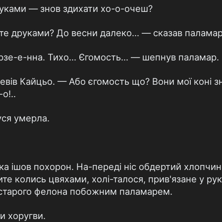
руками — знов здихати хо-о-очеш?
те друками? До весни далеко... — сказав паламар
е-е-нна. Тихо... Єгомость... — шепнув паламар.
вів Кайцьо. — Або єгомость що? Вони мої коні зна
о!..
уся умерла.
а ішов похорон. На-переді ніс обдертий хлопчин
ите колись цвяхами, холі-талося, прив'язане у рук
старого фелона побожним паламарем.
и хоругви.