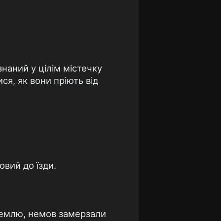
знаний у цілім містечку
ся, як вони пріють від
овий до їзди.
 землю, немов замерзали