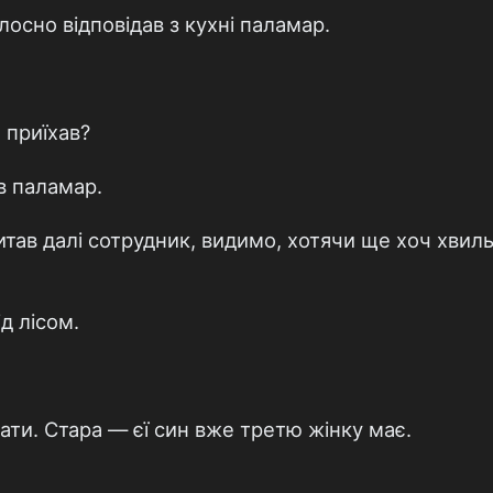
лосно відповідав з кухні паламар.
 приїхав?
в паламар.
тав далі сотрудник, видимо, хотячи ще хоч хвиль
д лісом.
ати. Стара — єї син вже третю жінку має.