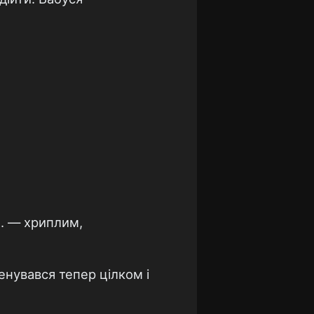
... — хриплим,
енувався тепер цілком і