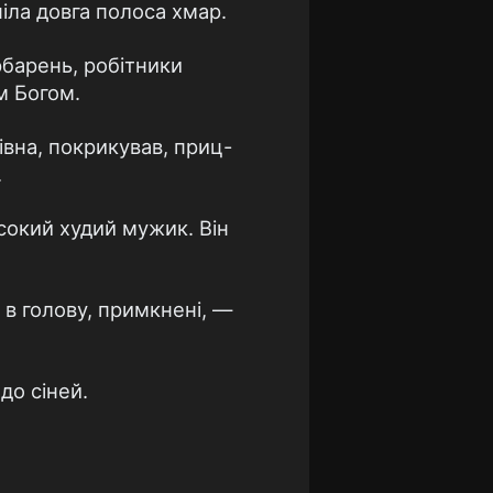
ніла довга полоса хмар.
арбарень, робітники
м Богом.
івна, покрикував, приц-
.
исокий худий мужик. Він
 в голову, примкнені, —
до сіней.