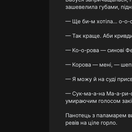
зашевелила губами, підня
— Ще би-м хотіла... о-о-о
— Так краще. Аби кривди 
— Ко-о-рова — синові Фе-
— Корова — мені, — шеп
— Я можу й на суді прис
— Сук-ма-а-на Ма-а-ри-сі.
умираючим голосом закі
Панотець з паламарем ви
ревів на ціле горло.