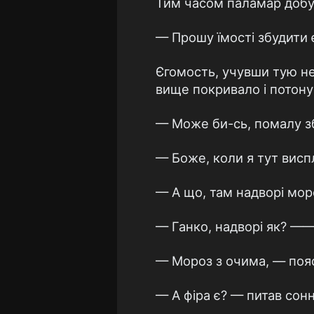
Тим часом паламар добу
— Прошу їмості збудити є
Єгомость, учувши тую неп
вище покривало і потону
— Може би-сь, помалу зб
— Боже, коли я тут висп
— А що, там надворі мор
— Ганко, надворі як? —— 
— Мороз з очима, — поясн
— А фіра є? — питав сон