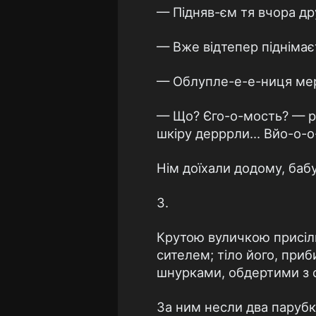
— Підняв-єм тя вчора д
— Вже відтепер піднімає
— Облупле-е-е-ниця мерз
— Що? Єго-о-мость? — ре
шкіру дерррли... Вйо-о-о-
Нім доїхали додому, баб
3.
Крутою вуличкою присілк
сителем; тіло його, приб
шнурками, обдертими з 
За ним несли два парубк