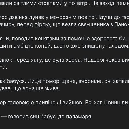
авали світлими стовпами у по-вітрі. На заході тем
лос дзвінка лунав у мо-рознім повітрі. Ідучи до г
тячись, перед фірою, що везла свя-щеника з Пано
оячи, поводив конятами за помочію здорового бич
дити амбіцію коней, давно вже знищену голодом
сілок перед хату, де була хвора. Надворі чекав в
ти.
к бабуся. Лице помор-щене, зчорніле, очі запалі
зував, що вона ще жива.
пер головою о припічок і вийшов. Всі хатні вийшли 
 — говорив син бабусі до паламаря.