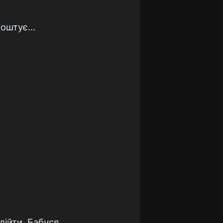
оштує...
дійти. Бабуся