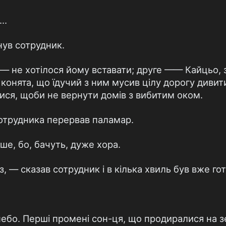
..
нув сотрудник.
 — не хотілося йому вставати; друге —— Кайцьо, 
і конята, що їдучий з ним мусив цілу дорогу дивити
тися, щоби не вернути домів з вибитим оком.
отрудника перервав паламар.
ше, бо, бачуть, дуже хора.
з, — сказав сотрудник і в кілька хвиль був вже гот
небо. Перші промені сон-ця, що продиралися на