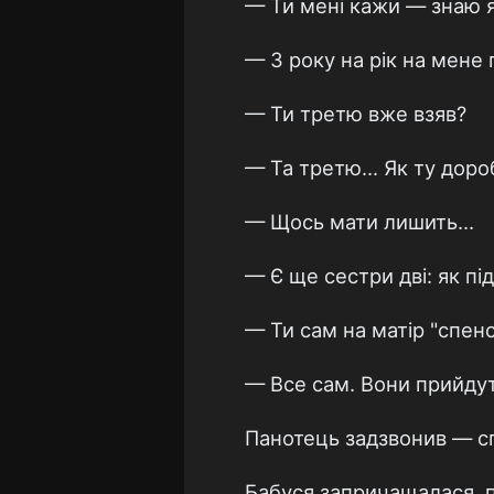
— Ти мені кажи — знаю я
— З року на рік на мене 
— Ти третю вже взяв?
— Та третю... Як ту дор
— Щось мати лишить...
— Є ще сестри дві: як під
— Ти сам на матір "спен
— Все сам. Вони прийдут
Панотець задзвонив — спо
Бабуся запричащалася, п