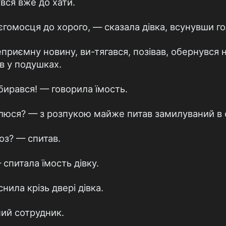
вся вже до хати.
гомосця до хорого, — сказала дівка, всунувши гол
риємну новину, ви-тягався, позівав, обернувся н
в у подушках.
ирався! — говорила їмость.
люся? — з розпукою майже питав замилуваний в 
оз? — спитав.
спитала їмость дівку.
ила крізь двері дівка.
ний сотрудник.