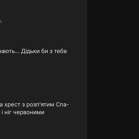
.
ють... Дідьки би з тебе
а хрест з розп'ятим Спа-
 і ніг червоними