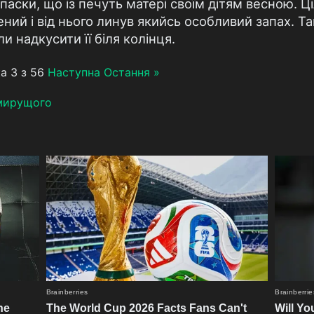
 паски, що iз печуть матерi своїм дiтям весною. Ц
ний i вiд нього линув якийсь особливий запах. Т
 надкусити її бiля колiнця.
а 3 з 56
Наступна
Остання »
мирущого