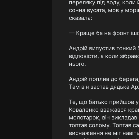
переляку пiд воду, коли
сонна вусата, мов у мор
сказала:
— Краще ба на фронт iш
Андрiй випустив тонкий б
вiдповiсти, а коли зiбра
нього.
Андрiй поплив до берега,
Там вiн застав дядька Ар
Те, що батько прийшов у 
Коваленко вважався кращ
молотарок, вiн викладав 
топтав солому. Топтав са
виснаження не мiг навiть