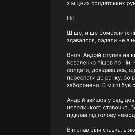
з мiцних солдатських рук
Нi!
Ш ще, й ще бомбили їхнiй
здавалося, падали не з н
Вночi Андрiй ступив на к
Коваленко пiшов по нiй. 
солдати, довiдавшись, щ
переспати до ранку, бо в
заборонено. В мiстi був 
Андрiй зайшов у сад, довг
невеличкого ставочка, б
пiдклав пiд голову чемод
Вiн спав бiля ставка, в я