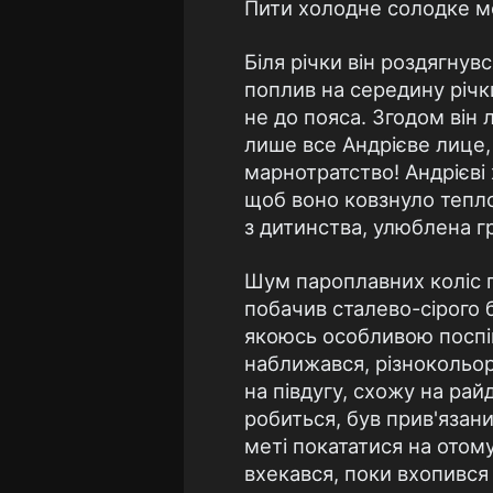
Пити холодне солодке мо
Бiля рiчки вiн роздягнувс
поплив на середину рiч
не до пояса. Згодом вiн 
лише все Андрiєве лице, а
марнотратство! Андрiєвi
щоб воно ковзнуло тепло
з дитинства, улюблена г
Шум пароплавних колiс п
побачив сталево-сiрого б
якоюсь особливою поспi
наближався, рiзнокольоро
на пiвдугу, схожу на рай
робиться, був прив'язан
метi покататися на отому
вхекався, поки вхопився 