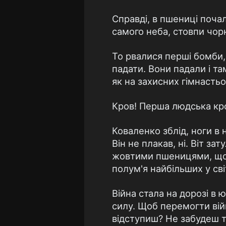
Справдi, в пшеницi почал
самого неба, стовпи чорн
То рвалися першi бомби,
падати. Вони падали i там
як на захисних гiмнасть
Кров! Перша людська кро
Коваленко зблiд, ноги в 
Вiн не плакав, нi. Вiт за
жовтими пшеницями, щоб 
полум'я найбiльших у св
Вiйна стала на дорозi в 
силу. Щоб перемогти вiй
вiдступиш? Не забудеш тi