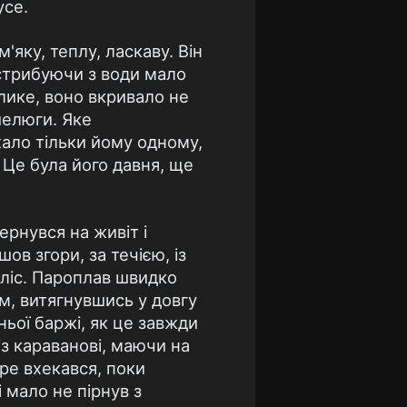
усе.
'яку, теплу, ласкаву. Вiн
стрибуючи з води мало
елике, воно вкривало не
 шелюги. Яке
жало тiльки йому одному,
 Це була його давня, ще
рнувся на живiт i
ов згори, за течiєю, iз
лiс. Пароплав швидко
им, витягнувшись у довгу
ньої баржi, як це завжди
з каравановi, маючи на
бре вхекався, поки
 мало не пiрнув з