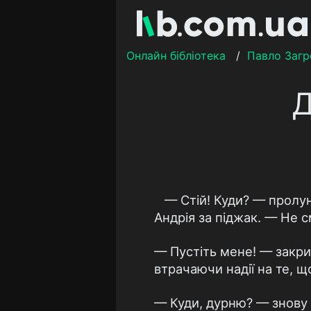
Онлайн бібліотека
/
Павло Загр
Д
— Стiй! Куди? — пролун
Андрiя за пiджак. — Не с
— Пустiть мене! — закри
втрачаючи надiї на те, що
— Куди, дурню? — знову 