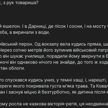
, з рук товариша?
 ешелон. I в Дарницi, де пiсок i сосни, i на мосту
еба, а виринали з води.
иївський перон. Од вокзалу вела кудись пряма, ши
Через сотню метрiв його зупинив вiйськовий патру
о вiн шукає училище, порадили йому звернути в Б
ночi вiн однаково нiчого не знайде, до того ж хо
стан облоги.
о спускався кудись униз, у темнi хащi, i, нарештi,
ереги якого покривала густа м'яка трава. Та Кова
ан i заснув мiцно й безтурботно, як дитина пiсля 
кому росла не казкова вiкторiя-регiя, ця неодмiнн