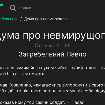
Пошук
ебельний
/
Дума про невмирущого
ума про невмирущо
Сторінка 3 з 56
Загребельний Павло
ав над самим його вухом чийсь грубий голос. I ч
мiй бiгти. Там смерть.
чав Коваленко, намагаючись випорснути з свого 
б вiдбiгти вiд цього вагона, в якому вiн себе вiд
сказав йому той самий солдат. — Падай!