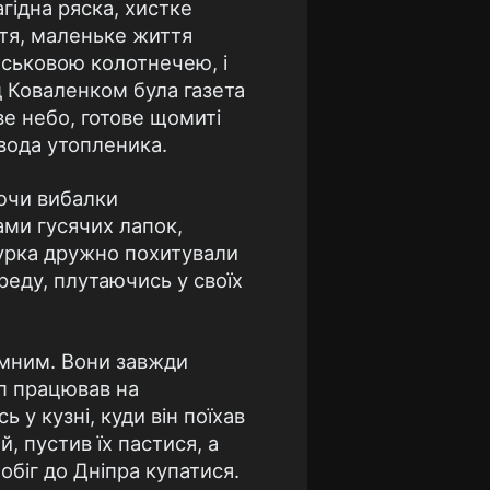
агiдна ряска, хистке
ття, маленьке життя
йськовою колотнечею, i
iд Коваленком була газета
е небо, готове щомитi
 вода утопленика.
яючи вибалки
ми гусячих лапок,
зурка дружно похитували
ереду, плутаючись у своїх
омним. Вони завжди
ип працював на
 у кузнi, куди вiн поїхав
, пустив їх пастися, а
обiг до Днiпра купатися.