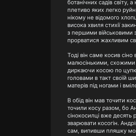
ботанiчних садiв свiту, 
плетиво яких легко руйн
нiкому не вiдомого хлоп
висока хвиля стихiї заки
з першими вiйськовими з
прорватися жахливим свис
Тодi вiн саме косив сiн
малюсiнькими, схожими 
диркаючи косою по цупко
головами в такт своїй ши
матерiв пiд ногами i вмi
В обiд вiн мав точити 
точили косу разом, бо А
сiнокосилцi вже десять р
зварювати косогiн. Андрi
сам, випивши пляшку моло