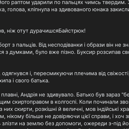
 його раптом ударили по пальцях чимсь твердим. 
жа, голова, клiпнула на здивованого юнака закис
ов, нiж отут дурачишсяБайстрюк!
орт з пальцiв. Вiд несподiванки i образи вiн не з
вся з думками, було вже пiзно. Буксир розсипав св
 одягнувся i, пересмикуючи плечима вiд свiжостi,
хипа i свого батька.
плавнi, Андрiя не здивувало. Батько був зараз "б
им скиртоправом в колгоспi. Коли починали зво
з них скирти, розкiшнi й величнi, мов iндiйськi хр
м, нiкому бiльше не довiряючи цiєї справи, i хоч 
 злiзти на землю без допомоги, ожереди з-пiд йо