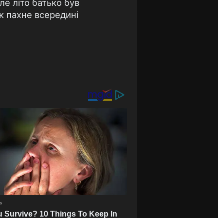
iле лiто батько був
ак пахне всерединi