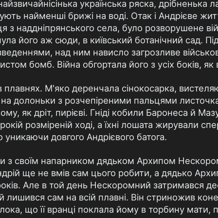
а найзвичайнiсiнька українська ряска, дрiбненька л
ують найменшi брижi на водi. Отак i Андрiєве жи
ця з надднiпрянського села, було розворушене вi
нула його аж сюди, в київський ботанiчний сад. П
веденнями, над ним нависло загрозливе вiйськов
том бомб. Вiйна обгортала його з усiх бокiв, як
о в плавнях. М'яко деренчала сiнокосарка, вистел
на долоньки з розчепiреними пальцями листочка
му, як дрiт, пирiєвi. Гнiдi кобили Баронеса й Ма
рокiй розмiренiй ходi, а їхнi лошата жирували сп
ло уникаючи довгого Андрiєвого батога.
коси з своїм напарником дядьком Архипом Нескор
ндрiй ще не вмiв сам цього робити, а дядько Арх
окiв. Але в той день Нескоромний затримався десь
й лишився сам на всiй плавнi. Вiн стриножив коней
ка, що її вранцi поклала йому в торбину мати, п