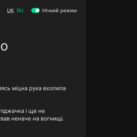
UK
RU
Нічний режим
го
иясь мiцна рука вхопила
пiджачка i ще не
чував неначе на вогнищi.