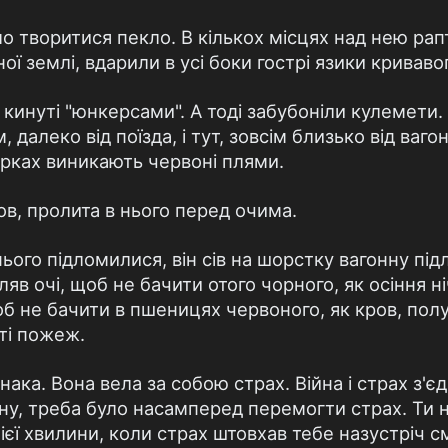
о творитися пекло. В кiлькох мiсцях над нею рап
ої землi, вдарили в усi боки гострi язики криваво
 кинутi "юнкерсами". А тодi забубонiли кулемети.
, далеко вiд поїзда, i тут, зовсiм близько вiд ваго
орках виникають червонi плями.
в, пролита в нього перед очима.
нього пiдломилися, вiн сiв на шорстку вагонну пiд
туляв очi, щоб не бачити отого чорного, як осiння н
не бачити в пшеницях червоного, як кров, полум'
iтi пожеж.
юнака. Вона вела за собою страх. Вiйна i страх з'
ну, треба було насамперед перемогти страх. Ти н
єї хвилини, коли страх штовхав тебе назустрiч сме