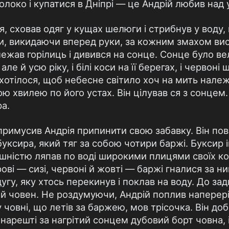
локо i купатися в Днiпрi — це Андрiй любив над 
я, сховав одяг у кущах шелюги i стрибнув у воду, м
ки, викидаючи вперед руки, за кожним змахом ви
лежав горiлиць i дивився на сонце. Сонце було в
ле й усю рiку, i бiлi коси на її берегах, i червонi
 хотiлося, щоб небесне свiтило хоч на мить нале
ю хвилею по його устах. Вiн цiлував ся з сонцем.
ра.
римусив Андрiя припинити свою забавку. Вiн пове
уксира, який тяг за собою чотири баржi. Буксир iш
шнiстю ляпав по водi широкими плицями своїх ко
вi — сизi, червонi й жовтi — баржi гналися за н
дугу, яку хтось перекинув i поклав на воду. До зад
ий човен. Не роздумуючи, Андрiй поплив наперерi
 човнi, що летiв за баржею, мов трiсочка. Вiн до
нарештi за нагрiтий сонцем дубовий борт човна, i