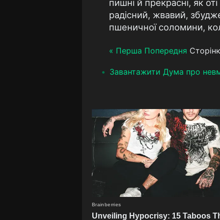
пишнi й прекраснi, як отi
радiсний, жвавий, збудже
пшеничної соломини, коли
« Перша
Попередня
Сторінк
Завантажити Дума про нев