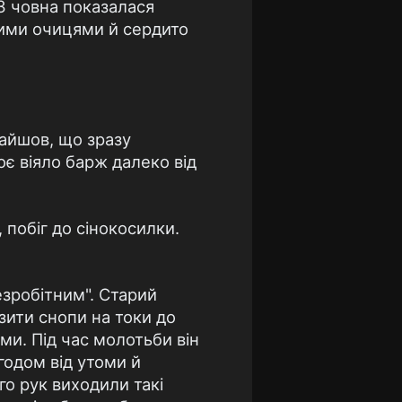
З човна показалася
лими очицями й сердито
найшов, що зразу
оє вiяло барж далеко вiд
 побiг до сiнокосилки.
езробiтним". Старий
зити снопи на токи до
ами. Пiд час молотьби вiн
згодом вiд утоми й
го рук виходили такi