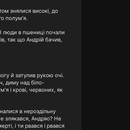
том знялися високi, до
го полум'я.
 I люди в пшеницi почали
нiв, так що Андрiй бачив,
логу й затулив рукою очi.
iч, диму над бiло-
я i кровi, червоних, як
єдналися в нероздiльну
е злякався, Андрiю? Не
ртi, i ти рвався i рвався