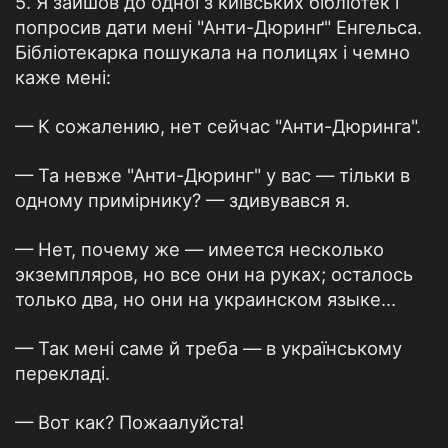
5. Я зайшов до одної з київських бібліотек і
попросив дати мені "Анти-Дюринґ" Енгельса.
Бібліотекарка пошукала на полицях і чемно
каже мені:
— К сожалению, нет сейчас "Анти-Дюринга".
— Та невже "Анти-Дюринг" у вас — тільки в
одному примірнику? — здивувався я.
— Нет, почему же — имеется несколько
экземпляров, но все они на руках; осталось
только два, но они на украинском языке…
— Так мені саме й треба — в українському
перекладі.
— Вот как? Пожаалуйста!