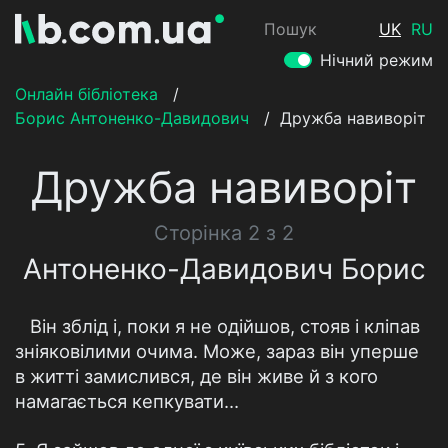
Пошук
UK
RU
Нічний режим
Онлайн бібліотека
/
Борис Антоненко-Давидович
/
Дружба навиворіт
Дружба навиворіт
Сторінка 2 з 2
Антоненко-Давидович Борис
Він зблід і, поки я не одійшов, стояв і кліпав
зніяковілими очима. Може, зараз він уперше
в житті замислився, де він живе й з кого
намагається кепкувати…