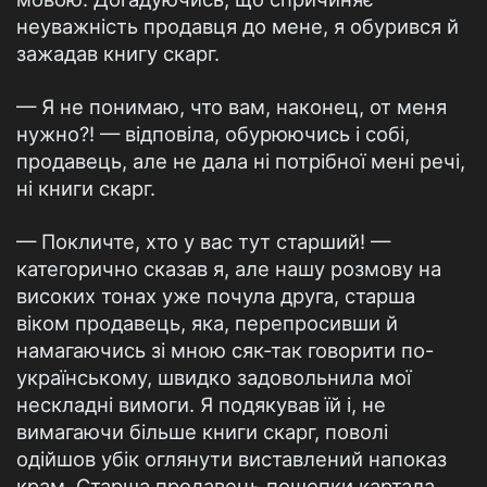
неуважність продавця до мене, я обурився й
зажадав книгу скарг.
— Я не понимаю, что вам, наконец, от меня
нужно?! — відповіла, обурюючись і собі,
продавець, але не дала ні потрібної мені речі,
ні книги скарг.
— Покличте, хто у вас тут старший! —
категорично сказав я, але нашу розмову на
високих тонах уже почула друга, старша
віком продавець, яка, перепросивши й
намагаючись зі мною сяк-так говорити по-
українському, швидко задовольнила мої
нескладні вимоги. Я подякував їй і, не
вимагаючи більше книги скарг, поволі
одійшов убік оглянути виставлений напоказ
крам. Старша продавець пошепки картала