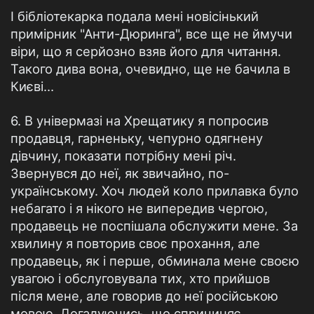
І бібліотекарка подала мені новісінький
примірник "Анти-Дюринга", все ще не ймучи
віри, що я серйозно взяв його для читання.
Такого дива вона, очевидно, ще не бачила в
Києві…
6. В універмазі на Хрещатику я попросив
продавця, гарненьку, чепурно одягнену
дівчину, показати потрібну мені річ.
Звернувся до неї, як звичайно, по-
українському. Хоч людей коло прилавка було
небагато і я нікого не випередив чергою,
продавець не поспішала обслужити мене. За
хвилину я повторив своє прохання, але
продавець, як і перше, обминала мене своєю
увагою і обслуговувала тих, хто прийшов
після мене, але говорив до неї російською
мовою. Догадуючись, що спричиняє