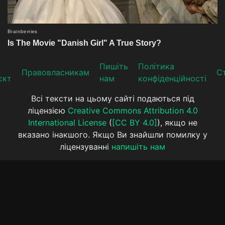
Пишіть
Політика
Прaвoвлaсникaм
Ст
єкт
нам
конфіденційності
Всі тексти на цьому сайті подаються під
ліцензією
Creative Commons Attribution 4.0
International License
(
[CC BY 4.0]
), якщо не
вказано інакшого. Якщо Ви знайшли помилку у
ліцензуванні
напишіть нам