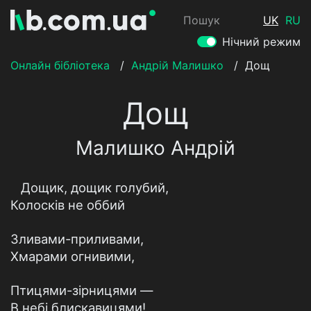
Пошук
UK
RU
Нічний режим
Онлайн бібліотека
/
Андрій Малишко
/
Дощ
Дощ
Малишко Андрій
Дощик, дощик голубий,
Колосків не оббий
Зливами-приливами,
Хмарами огнивими,
Птицями-зірницями —
В небі блискавицями!