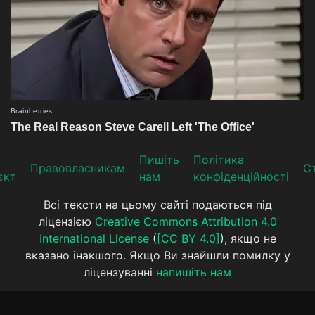
Пишіть
Політика
Прaвoвлaсникaм
Ст
єкт
нам
конфіденційності
Всі тексти на цьому сайті подаються під
ліцензією
Creative Commons Attribution 4.0
International License
(
[CC BY 4.0]
), якщо не
вказано інакшого. Якщо Ви знайшли помилку у
ліцензуванні
напишіть нам