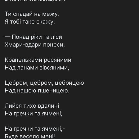
Ти спадай на межу,
Я тобі таке скажу:
— Понад ріки та ліси
Хмари-вдари понеси,
Крапельками росяними
Над ланами вівсяними,
Цебром, цебром, цебрицею
Над нашою пшеницею.
Лийся тихо вдалині
На гречки та ячмені,
На гречки та ячмені,-
Буде весело мені!