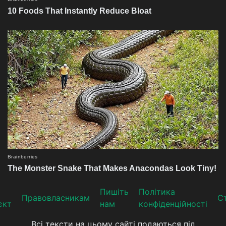
Пишіть
Політика
Прaвoвлaсникaм
Ст
єкт
нам
конфіденційності
Всі тексти на цьому сайті подаються під