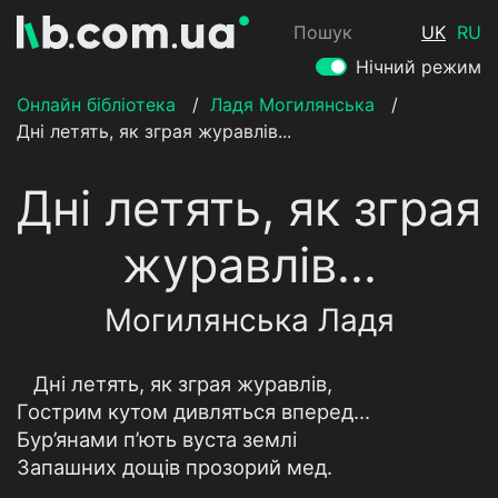
Пошук
UK
RU
Нічний режим
Онлайн бібліотека
/
Ладя Могилянська
/
Дні летять, як зграя журавлів...
Дні летять, як зграя
журавлів...
Могилянська Ладя
Дні летять, як зграя журавлів,
Гострим кутом дивляться вперед…
Бур’янами п’ють вуста землі
Запашних дощів прозорий мед.