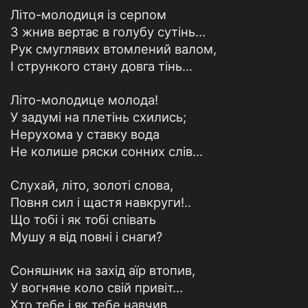
Літо-молодиця із серпом
З жнив вертає в голубу сутінь…
Рук смуглявих втомлений валом,
І стрункого стану довга тінь…
Літо-молодице молода!
У задумі на плетінь схились;
Нерухома у ставку вода
Не колише ряски сонних слів…
Слухай, літо, золоті слова,
Повня сил і щастя навкруги!..
Що тобі і як тобі співать
Мушу я від повні і снаги?
Соняшник на захід аїр втопив,
У вогняне коло свій привіт…
Хто тебе і як тебе навчив