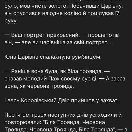
було, мов чисте золото. Побачивши Царівну,
він опустився на одне коліно й поцілував їй
руку.
— Ваш портрет прекрасний, — прошепотів
він, — але ви чарівніша за свій портрет…
Юна Царівна спалахнула рум'янцем.
— Раніше вона була, як біла троянда, —
сказав молодий Паж своєму сусіді. — А зараз
вона, як червона троянда.
І весь Королівський Двір прийшов у захват.
Протягом трьох наступних днів усі ходили й
повторювали: "Біла Троянда, Червона
Троянда, Червона Троянда, Біла Троянда", — а