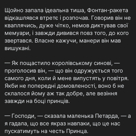
Щойно запала ідеальна тиша, Фонтан-ракета
відкашлявся втретє і розпочав. Говорив він не
кваплячись, дуже чітко, немов диктував свої
мемуари, і завжди дивився повз того, до кого
звертався. Власне кажучи, манери він мав
вишукані.
— Як пощастило королівському синові, —
проголосив він, — що він одружується того
самого дня, коли й мене випустять у повітря.
Якби не попередні домовленості, воно б не
склалося йому аж так добре, але везіння
завжди на боці принців.
— Господи, — сказала маленька Петарда, — а
я гадала, що все якраз навпаки, що це нас
пускатимуть на честь Принца.