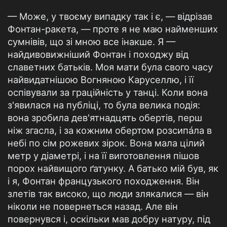
— Може, у твоєму випадку так і є, — відрізав
Фонтан-ракета, — проте я не маю найменших
сумнівів, що зі мною все інакше. Я —
найдивовижніший Фонтан і походжу від
славетних батьків. Моя мати була свого часу
найвидатнішою Вогняною Каруселлю, і її
оспівували за граційність у танці. Коли вона
з'явилася на публіці, то була велика подія:
вона зробила дев'ятнадцять обертів, перш
ніж згасла, і за кожним обертом розсипáла в
небі по сім рожевих зірок. Вона мала цілий
метр у діаметрі, і на її виготовлення пішов
порох найвищого ґатунку. А батько мій був, як
і я, Фонтан французького походження. Він
злетів так високо, що люди злякалися — він
ніколи не повернеться назад. Але він
повернувся і, оскільки мав добру натуру, під