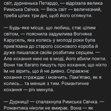
світ, дурненька Петардо, — відрізала велика
Римська Свічка. — Весь світ — величезний,
треба цілих три дні, щоб його оглянути.
— Будь-яке місце, що любиш, стає цілим
світом, — пояснила задумлива Вогняна
Карусель, яка колись у молоді роки була
прив'язана до старого соснового короба й
дуже пишалася своїм розбитим серцем. —
Але кохання нині не в моді, його вбили поети.
Вони так багато пишуть про кохання, що ніхто
їм не вірить, що й не дивно. Справжнє
кохання страждає і мовчить. Пам'ятаю, як я
колись… та менше з тим. Романтичне
кохання — річ минула.
— Дурниці! — спалахнула Римська Свічка. —
Романтика ніколи не вмирає. Вона — як