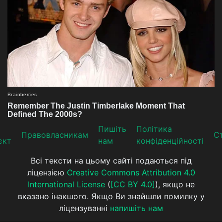
Пишіть
Політика
Прaвoвлaсникaм
Ст
єкт
нам
конфіденційності
Всі тексти на цьому сайті подаються під
ліцензією
Creative Commons Attribution 4.0
International License
(
[CC BY 4.0]
), якщо не
вказано інакшого. Якщо Ви знайшли помилку у
ліцензуванні
напишіть нам