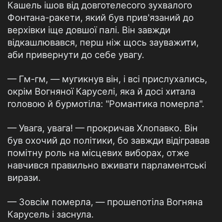
Кашель ішов від довготелесого зухвалого
Фонтана-ракети, який був прив'язаний до
верхівки іще довшої палі. Він завжди
відкашлювався, перш ніж щось зауважити,
аби привернути до себе увагу.
— Гм-гм, — мугикнув він, і всі прислухались,
окрім Вогняної Каруселі, яка й досі хитала
головою й бурмотіла: "Романтика померла".
— Увага, увага! — прокричав Хлопавко. Він
був охочий до політики, бо завжди відігравав
помітну роль на місцевих виборах, отже
навчився правильно вживати парламентські
вирази.
— Зовсім померла, — прошепотіла Вогняна
Карусель і заснула.