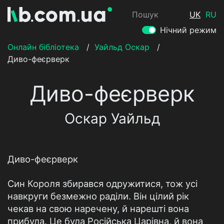
Пошук
UK
RU
Нічний режим
Онлайн бібліотека
/
Уайльд Оскар
/
Диво-феєрверк
Диво-феєрверк
Оскар Уайльд
Диво-феєрверк
Син Короля збирався одружитися, тож усі
навкруги безмежно раділи. Він цілий рік
чекав на свою наречену, й нарешті вона
прибула. Це була Російська Царівна, й вона