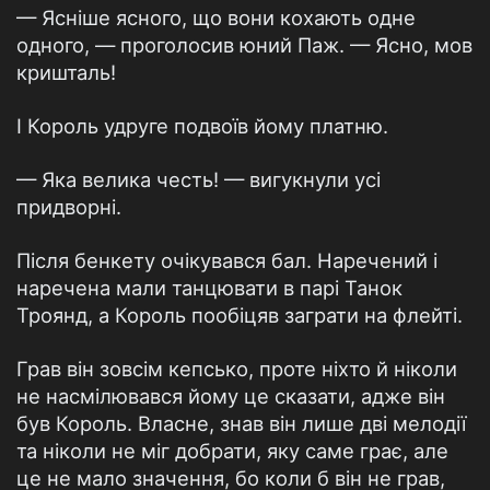
— Ясніше ясного, що вони кохають одне
одного, — проголосив юний Паж. — Ясно, мов
кришталь!
І Король удруге подвоїв йому платню.
— Яка велика честь! — вигукнули усі
придворні.
Після бенкету очікувався бал. Наречений і
наречена мали танцювати в парі Танок
Троянд, а Король пообіцяв заграти на флейті.
Грав він зовсім кепсько, проте ніхто й ніколи
не насмілювався йому це сказати, адже він
був Король. Власне, знав він лише дві мелодії
та ніколи не міг добрати, яку саме грає, але
це не мало значення, бо коли б він не грав,