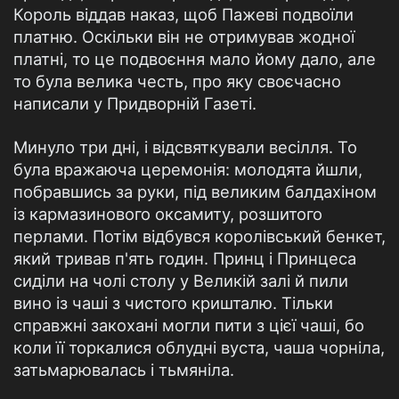
Король віддав наказ, щоб Пажеві подвоїли
платню. Оскільки він не отримував жодної
платні, то це подвоєння мало йому дало, але
то була велика честь, про яку своєчасно
написали у Придворній Газеті.
Минуло три дні, і відсвяткували весілля. То
була вражаюча церемонія: молодята йшли,
побравшись за руки, під великим балдахіном
із кармазинового оксамиту, розшитого
перлами. Потім відбувся королівський бенкет,
який тривав п'ять годин. Принц і Принцеса
сиділи на чолі столу у Великій залі й пили
вино із чаші з чистого кришталю. Тільки
справжні закохані могли пити з цієї чаші, бо
коли її торкалися облудні вуста, чаша чорніла,
затьмарювалась і тьмяніла.