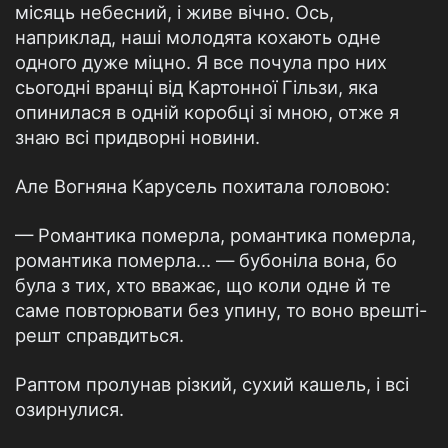
місяць небесний, і живе вічно. Ось,
наприклад, наші молодята кохають одне
одного дуже міцно. Я все почула про них
сьогодні вранці від Картонної Гільзи, яка
опинилася в одній коробці зі мною, отже я
знаю всі придворні новини.
Але Вогняна Карусель похитала головою:
— Романтика померла, романтика померла,
романтика померла… — бубоніла вона, бо
була з тих, хто вважає, що коли одне й те
саме повторювати без упину, то воно врешті-
решт справдиться.
Раптом пролунав різкий, сухий кашель, і всі
озирнулися.