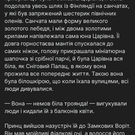
подолала увесь шлях із Фінляндії на санчатах,
у які був запряжений шестерик північних
оленів. Санчата мали форму великого
золотого лебедя, і між двома золотими
крилами напівлежала сама юна Царівна. Її
довга горностаєва мантія спускалася до
самих ніжок, голову прикрашала мініатюрна
шапочка зі срібної парчі, й була Царівна вся
біла, як Сніговий Палац, в якому вона
прожила все попереднє життя. Такою вона
була білошкірою, що коли їхала вулицями, всі
люди дивувалися.
— Вона — немов біла троянда! — вигукували
люди і кидали їй з балконів квіти.
Принц вийшов назустріч їй до Замкових Воріт.
Він мав мрійливі фіалкові очі, а волосся його