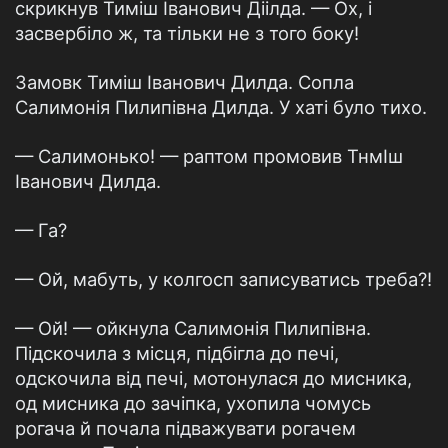
скрикнув Тимiш Iванович Дiiлда. — Ох, i
засвербiло ж, та тiльки не з того боку!
Замовк Тимiш Iванович Дилда. Сопла
Салимонiя Пилипiвна Дилда. У хатi було тихо.
— Салимонько! — раптом промовив ТнмIш
Iванович Дилда.
— Га?
— Ой, мабуть, у колгосп записуватись треба?!
— Ой! — ойкнула Салимонiя Пилипiвна.
Пiдскочила з мiсця, пiдбiгла до печi,
одскочила вiд печi, мотонулася до мисника,
од мисника до зачiпка, ухопила чомусь
рогача й почала пiдважувати рогачем