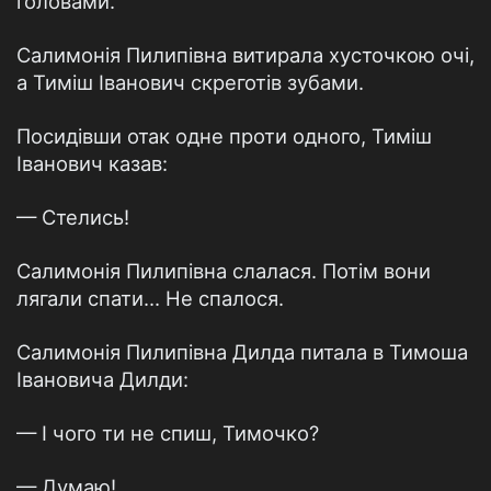
головами.
Салимонiя Пилипiвна витирала хусточкою очi,
а Тимiш Iванович скреготiв зубами.
Посидiвши отак одне проти одного, Тимiш
Iванович казав:
— Стелись!
Салимонiя Пилипiвна слалася. Потiм вони
лягали спати... Не спалося.
Салимонiя Пилипiвна Дилда питала в Тимоша
Iвановича Дилди:
— I чого ти не спиш, Тимочко?
— Думаю!