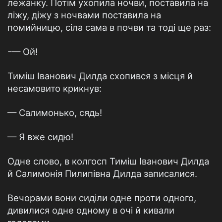
лежанку. Потiм ухопила ночви, поставила на
лiжу, дiжу з ночвами поставила на
помийницю, сiла сама в почви та тодi ще раз:
-— Ой!
Тимiш Iванович Дилда схопився з мiсця й
несамовито крикнув:
— Салимонько, сядь!
— Я вже сидю!
Одне слово, в колгосп Тимiш Iванович Дилда
й Салимонiя Пилипiвна Дилда записалися.
Вечорами вони сидiли одне проти одного,
дивилися одне одному в очi й кивали