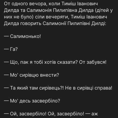
От одного вечора, коли Тимiш Iванович
Дилда та Салимонiя Пилипiвна Дилда (дiтей у
них не було) сiли вечеряти, Тимiш Iванович
Дилда говорить Салимонiї Пилипiвнi Дилдi:
— Салимонько!
— Га?
— Що, пак я тобi хотiв сказати? От забувся!
— Мо' сирiвцю внести?
— Та який там сирiвець?! Не в сирiвцi справа!
— Мо' десь засвербiло?
— Ой, засвербiло! Ой, засвербiло! — аж