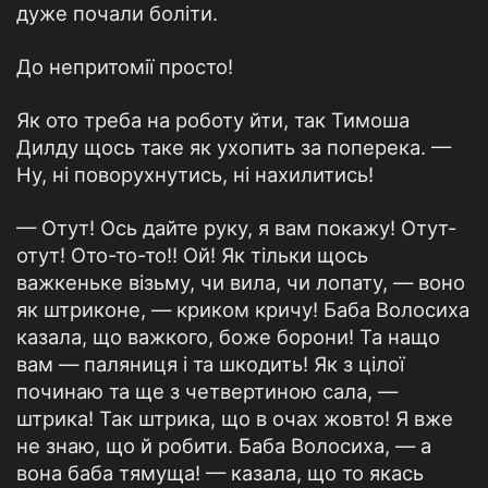
дуже почали болiти.
До непритомiї просто!
Як ото треба на роботу йти, так Тимоша
Дилду щось таке як ухопить за поперека. —
Ну, нi поворухнутись, нi нахилитись!
— Отут! Ось дайте руку, я вам покажу! Отут-
отут! Ото-то-то!! Ой! Як тiльки щось
важкеньке вiзьму, чи вила, чи лопату, — воно
як штриконе, — криком кричу! Баба Волосиха
казала, що важкого, боже борони! Та нащо
вам — паляниця i та шкодить! Як з цiлої
починаю та ще з четвертиною сала, —
штрика! Так штрика, що в очах жовто! Я вже
не знаю, що й робити. Баба Волосиха, — а
вона баба тямуща! — казала, що то якась