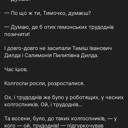
— По що ж ти, Тимочко, думаєш?
— Думаю, де б отих гемонських трудоднiв
позичити!
I довго-довго не засипали Тимiш Iванович
Дилда i Салимонiя Пилипiвна Дилда.
Час iшов.
Колгоспи росли, розросталися.
Ох, i трудоднiв же було у роботящих, у чесних
колгоспникiв. Ой, i трудоднiв...
Та восени, було, до таких колгоспникiв, — у
кого — ой, трудоднiв! — пiдгуркочував