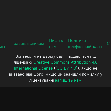
Пишіть
Політика
Прaвoвлaсникaм
Ст
єкт
нам
конфіденційності
Всі тексти на цьому сайті подаються під
ліцензією
Creative Commons Attribution 4.0
International License
(
[CC BY 4.0]
), якщо не
вказано інакшого. Якщо Ви знайшли помилку у
ліцензуванні
напишіть нам