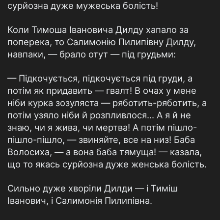
сурйозна дуже мужеська болiсть!
Коли Тимоша Iвановича Дилду хапало за
поперека, то Салимонiю Пилипiвну Дилду,
навпаки, — брало отут — пiд грудьми:
— Пiдкочується, пiдкочується пiд груди, а
потiм як придавить — гвалт! В очах у мене
нiби курка зозуляста — ряботить-ряботить, а
потiм узяло нiби й розпливлося... А я й не
знаю, чи я жива, чи мертва! А потiм пiшло-
пiшло-пiшло, — звиняйте, все на низ! Баба
Волосиха, — а вона баба тямуща! — казала,
що то якась сурйозна дуже женська болiсть.
Сильно дуже хворiли Дилди — i Тимiш
Iванович, i Салимонiя Пилипiвна.