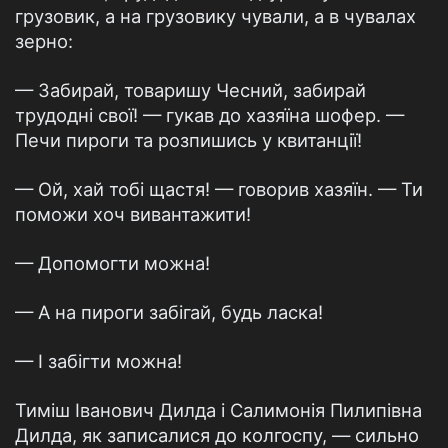
грузовик, а на грузовику чували, а в чувалах
зерно:
— Забирай, товаришу Чесний, забирай
трудоднi свої! — гукав до хазяїна шофер. —
Печи пироги та розпишись у квитанцiї!
— Ой, хай тобi щастя! — говорив хазяїн. — Ти
поможи хоч вивантажити!
— Допомогти можна!
— А на пироги забiгай, будь ласка!
— I забiгти можна!
Тимiш Iванович Дилда i Салимонiя Пилипiвна
Дилда, як записалися до колгоспу, — сильно