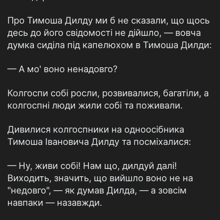
Про Тимоша Дилду ми б не сказали, що щось
десь до його свiдомостi не дiйшло, — вовча
думка сидiла пiд капелюхом в Тимоша Дилди:
— А мо' воно ненадовго?
Колгоспи собi росли, розвивалися, багатiли, а
колгоспнi люди жили собi та поживали.
Дивилися колгоспники на одноосiбника
Тимоша Iвановича Дилду та посмiхалися:
— Ну, живи собi! Нам що, дилдуй далi!
Виходить, значить, що вийшло воно не на
"недовго", — як думав Дилда, — а зовсiм
навпаки — назавжди.