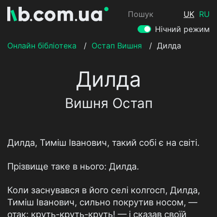
Пошук
UK
RU
Нічний режим
Онлайн бібліотека
/
Остап Вишня
/
Дилда
Дилда
Вишня Остап
Дилда, Тимiш Iванович, такий собi є на свiтi.
Прiзвище таке в нього: Дилда.
Коли заснувався в його селi колгосп, Дилда,
Тимiш Iванович, сильно покрутив носом, —
отак: круть-круть-круть! — i сказав своїй