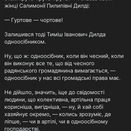
жiнцi Салимонiї Пилипiвнi Дилдi:
— Гуртове — чортове!
Залишився тодi Тимiш Iванович Дилда
одноосiбником.
Ну, що ж: одноосiбник, коли вiн чесний, коли
вiн виконує все те, що вiд чесного
радянського громадянина вимагається, —
одноосiбник у нас всi громадськi права має.
Не дiйшло, значить, iще до свiдомостi
людини, що колективна, артiльна праця
кориснiша, вигiднiша, — ну, й хай собi
хазяйнує окремо, — колись зрозумiє, де
лiпше, — чи в артiлi, чи в одноосiбному
господарствi.