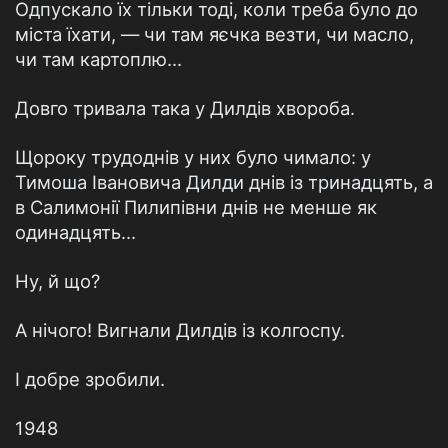
Одпускало їх тiльки тодi, коли треба було до
мiста їхати, — чи там яєчка везти, чи масло,
чи там картоплю...
Довго тривала така у Дилдiв хвороба.
Щороку трудоднiв у них було чимало: у
Тимоша Iвановича Дилди днiв iз тринадцять, а
в Салимонiї Пилипiвни днiв не менше як
одинадцять...
Ну, й що?
А нiчого! Вигнали Дилдiв iз колгоспу.
I добре зробили.
1948