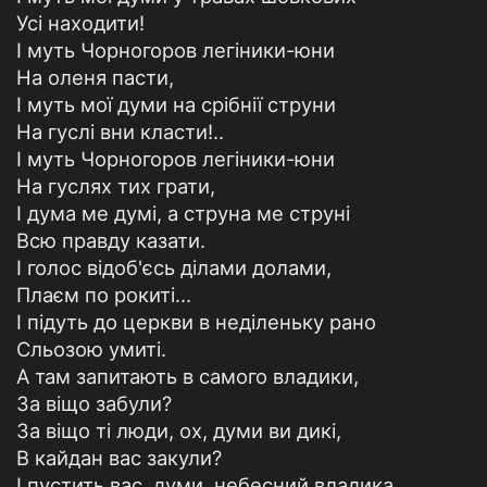
Усі находити!
І муть Чорногоров легіники-юни
На оленя пасти,
І муть мої думи на срібнії струни
На гуслі вни класти!..
І муть Чорногоров легіники-юни
На гуслях тих грати,
І дума ме думі, а струна ме струні
Всю правду казати.
І голос відоб'єсь ділами долами,
Плаєм по рокиті...
І підуть до церкви в неділеньку рано
Сльозою умиті.
А там запитають в самого владики,
За віщо забули?
За віщо ті люди, ох, думи ви дикі,
В кайдан вас закули?
І пустить вас, думи, небесний владика