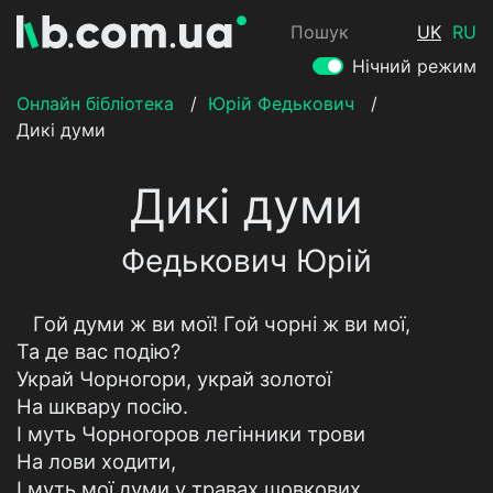
Пошук
UK
RU
Нічний режим
Онлайн бібліотека
/
Юрій Федькович
/
Дикі думи
Дикі думи
Федькович Юрій
Гой думи ж ви мої! Гой чорні ж ви мої,
Та де вас подію?
Украй Чорногори, украй золотої
На шквару посію.
І муть Чорногоров легінники трови
На лови ходити,
І муть мої думи у травах шовкових