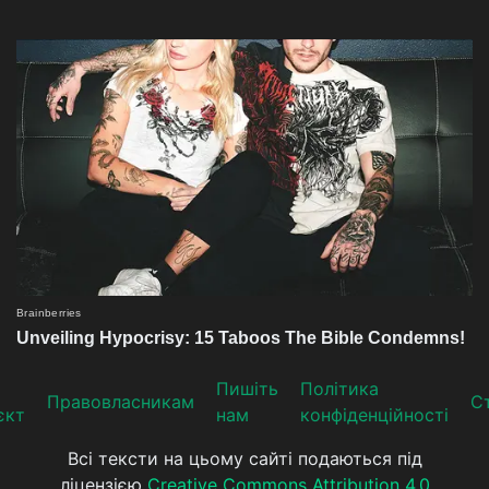
Пишіть
Політика
Прaвoвлaсникaм
Ст
єкт
нам
конфіденційності
Всі тексти на цьому сайті подаються під
ліцензією
Creative Commons Attribution 4.0