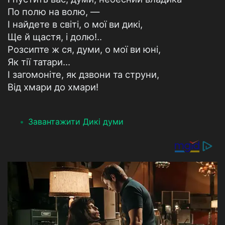
По полю на волю, —
І найдете в світі, о мої ви дикі,
Ще й щастя, і долю!..
Розсипте ж ся, думи, о мої ви юні,
Як тії татари...
І загомоніте, як дзвони та струни,
Від хмари до хмари!
Завантажити Дикі думи