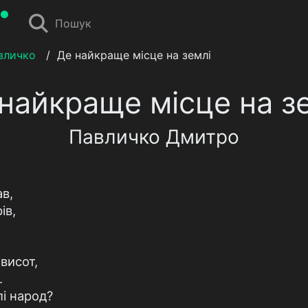
Пошук
вличко
/
Де найкраще місце на землі
найкраще місце на з
Павличко Дмитро
ав,
ів,
висот,
.
і народ?