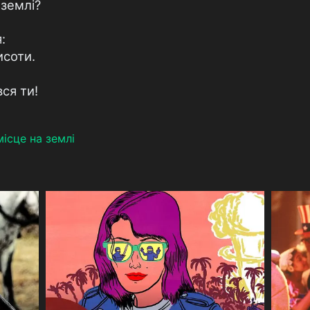
 землі?
:
исоти.
ся ти!
ісце на землі