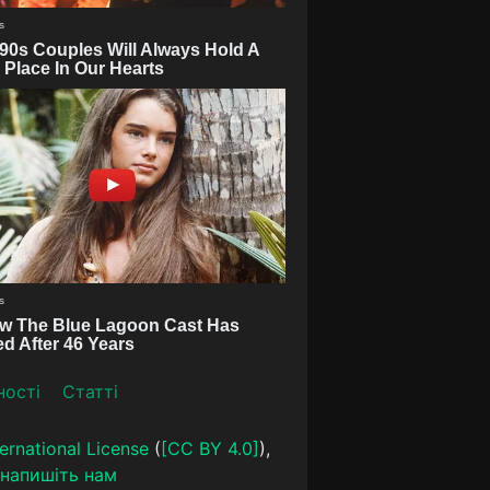
ності
Статті
ernational License
(
[CC BY 4.0]
),
напишіть нам