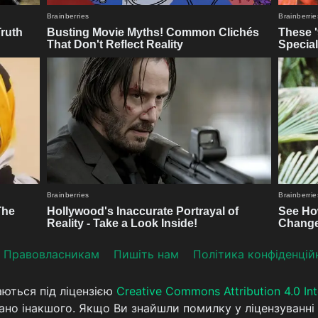
Прaвoвлaсникaм
Пишіть нам
Політика конфіденцій
аються під ліцензією
Creative Commons Attribution 4.0 Int
ано інакшого. Якщо Ви знайшли помилку у ліцензуванні