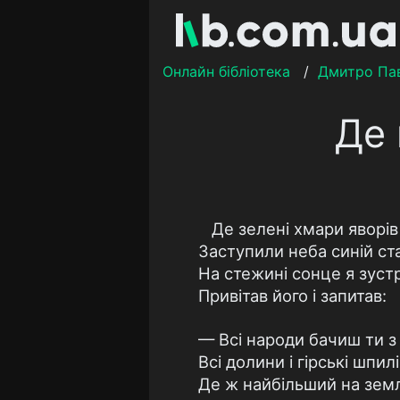
Онлайн бібліотека
/
Дмитро Па
Де 
Де зелені хмари яворів
Заступили неба синій ст
На стежині сонце я зустр
Привітав його і запитав:
— Всі народи бачиш ти з 
Всі долини і гірські шпилі
Де ж найбільший на земл