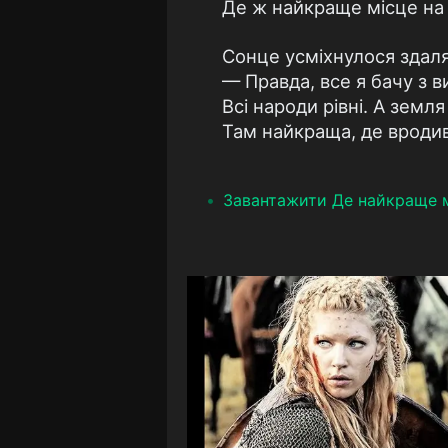
Де ж найкраще місце на
Сонце усміхнулося здаля
— Правда, все я бачу з в
Всі народи рівні. А земля
Там найкраща, де вродив
Завантажити Де найкраще м