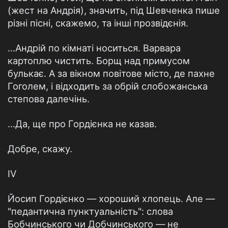
(жест на Андрія), значить, під Шевченка пише
різні пісні, скажемо, та інші прозвідєнія.
...Андрій по кімнаті носиться. Варвара
картоплю чистить. Борщ над примусом
булькає. А за вікном повітове місто, де пахне
Гоголем, і відходить за обрій слобожанська
степова далечінь.
...Да, ще про Гордієнка не казав.
Добре, скажу.
IV
Йосип Гордієнко — хороший хлопець. Але —
"педантична пунктуальність": слова
Бобчинського чи Добчинського — не