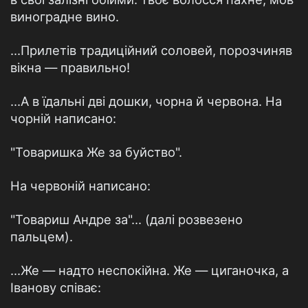
виноградне вино.
...Прилетів традиційний соловей, порозчиняв
вікна — правильно!
...А в їдальні дві дошки, чорна й червона. На
чорній написано:
"Товаришка Же за буйство".
На червоній написано:
"Товариш Андре за"... (далі розвезено
пальцем).
...Же — надто неспокійна. Же — циганочка, а
Іванову співає: