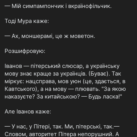
— Мій симпампончик і вкраїнофільчик.
Тоді Мура каже:
— Ах, моншерамі, це ж моветон.
Розшифровую:
Іванов — пітерський слюсар, а українську
мову знає краще за українців. (Буває). Так
міркує: нацсправа, мов уюн (це, здається, в
Кавтського), а на мову — плювать. "За якою
наказуєте? За китайською? — Будь ласка!"
Але Іванов каже:
— У нас, у Пітері, так. Ми, пітерські, так.—
Словом, авторитет Пітера непорушний. А