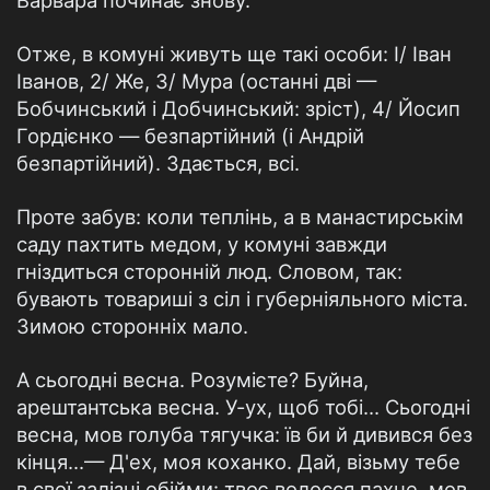
Варвара починає знову.
Отже, в комуні живуть ще такі особи: І/ Іван
Іванов, 2/ Же, З/ Мура (останні дві —
Бобчинський і Добчинський: зріст), 4/ Йосип
Гордієнко — безпартійний (і Андрій
безпартійний). Здається, всі.
Проте забув: коли теплінь, а в манастирськім
саду пахтить медом, у комуні завжди
гніздиться сторонній люд. Словом, так:
бувають товариші з сіл і губерніяльного міста.
Зимою сторонніх мало.
А сьогодні весна. Розумієте? Буйна,
арештантська весна. У-ух, щоб тобі... Сьогодні
весна, мов голуба тягучка: їв би й дивився без
кінця...— Д'ех, моя коханко. Дай, візьму тебе
в свої залізні обійми: твоє волосся пахне, мов