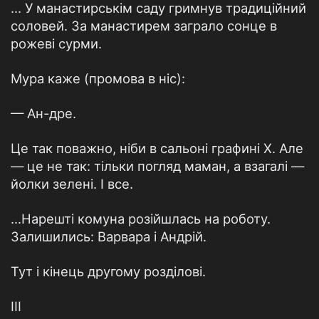
... У манастирськім саду гримнув традиційний
соловей. За манастирем заграло сонце в
рожеві сурми.
Мура каже (промова в ніс):
— Ан-дре.
Це так поважно, ніби в сальоні графині X. Але
— це не так: тільки погляд маман, а взагалі —
йолки зелені. І все.
...Нарешті комуна розійшлась на роботу.
Залишились: Варвара і Андрій.
Тут і кінець другому розділові.
III