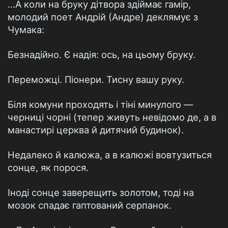
...А коли на бруку дітвора здіймає гамір,
молодий поет Андрій (Андре) деклямує з
Чумака:
Безнадійно. Є надія: ось, на цьому бруку.
Переможці. Піонери. Тисну вашу руку.
Біля комуни проходять і тіні минулого —
черниці чорні (тепер живуть невідомо де, а в
манастирі церква й дитячий будинок).
Недалеко й калюжа, а в калюжі вовтузиться
сонце, як порося.
Іноді сонце заверещить золотом, тоді на
мозок спадає гаптований серпанок.