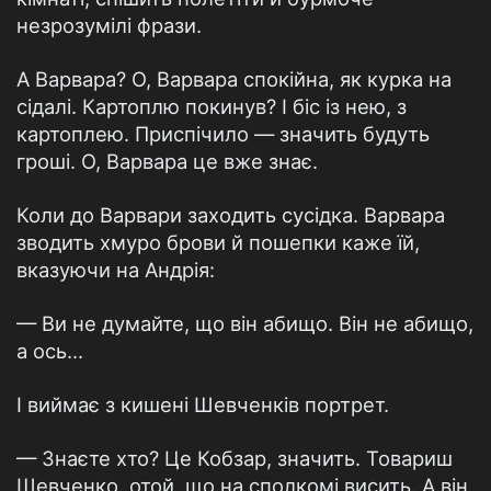
незрозумілі фрази.
А Варвара? О, Варвара спокійна, як курка на
сідалі. Картоплю покинув? І біс із нею, з
картоплею. Приспічило — значить будуть
гроші. О, Варвара це вже знає.
Коли до Варвари заходить сусідка. Варвара
зводить хмуро брови й пошепки каже їй,
вказуючи на Андрія:
— Ви не думайте, що він абищо. Він не абищо,
а ось...
І виймає з кишені Шевченків портрет.
— Знаєте хто? Це Кобзар, значить. Товариш
Шевченко, отой, що на сполкомі висить. А він