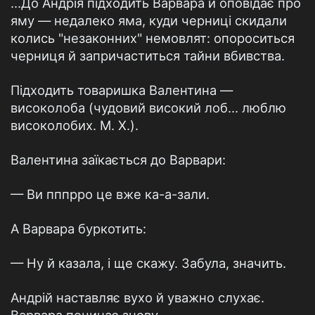
...До Андрія підходить Варвара й оповідає про
яму — недалеко яма, куди черниці скидали
колись "незаконних" немовлят: опороситься
черниця й запричаститься тайни вбивства.
Підходить товаришка Валентина —
високолоба (чудовий високий лоб... люблю
високолобих. М. X.).
Валентина заїкається до Варвари:
— Ви пппрро це вже ка-а-зали.
А Варвара буркотить:
— Ну й казала, і ще скажу. Забула, значить.
Андрій наставляє вухо й уважно слухає.