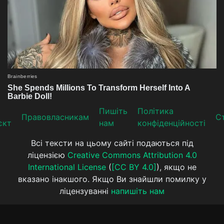
Пишіть
Політика
Прaвoвлaсникaм
Ст
єкт
нам
конфіденційності
Всі тексти на цьому сайті подаються під
ліцензією
Creative Commons Attribution 4.0
International License
(
[CC BY 4.0]
), якщо не
вказано інакшого. Якщо Ви знайшли помилку у
ліцензуванні
напишіть нам