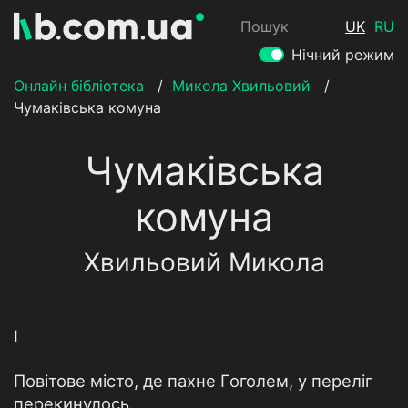
Пошук
UK
RU
Нічний режим
Онлайн бібліотека
/
Микола Хвильовий
/
Чумаківська комуна
Чумаківська
комуна
Хвильовий Микола
І
Повітове місто, де пахне Гоголем, у переліг
перекинулось.