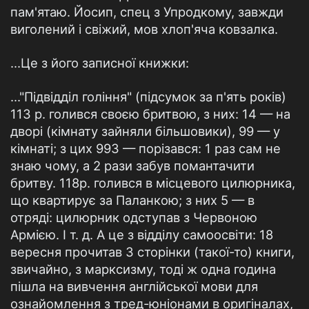
пам'ятаю. Йосип, спец з Упродкому, завжди
виголений і свіжий, мов хлоп'яча ковзалка.
...Це з його записної книжки:
..."Підвідділ гоління" (підсумок за п'ять років)
113 р. голився своєю бритвою, з них: 14 — на
дворі (кімнату зайняли більшовики), 99 — у
кімнаті; з цих 993 — порізався: 1 раз сам не
знаю чому, а 2 рази забув помантачити
бритву. 118р. голився в місцевого цилюрника,
що квартирує за Паланкою; з них 5 — в
отряді: цилюрник одступав з Червоною
Армією. І т. д. А це з відділу самоосвіти: 18
вересня прочитав З сторінки (такої-то) книги,
звичайно, з марксизму, тоді ж одна година
пішла на вивчення англійської мови для
ознайомлення з тред-юніонами в оригіналах,