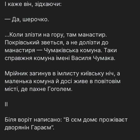
І каже він, зідхаючи:
— Да, шерочко.
...Коли злізти на гору, там манастир.
Покрівський зветься, а не долізти до
манастиря — Чумаківська комуна. Таки
справжня комуна імені Василя Чумака.
Мрійник загинув в імлисту київську ніч, а
маленька комуна й досі живе в повітовім
місті, де пахне Гоголем.
II
Біля воріт написано: "В сєм домє прожіваєт
дворянін Гараєм".