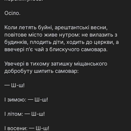
Осіло.
Коли летять буйні, арештантські весни,
повітове місто живе нутром: не вилазить з
будинків, плодить діти, ходить до церкви, а
ввечері п'є чай з блискучого самовара.
Увечері в тихому затишку міщанського
добробуту шипить самовар:
— Ш-ш!
І зимою: — Ш-ш!
І літом: — Ш-ш!
І восени: — Ш-ш!