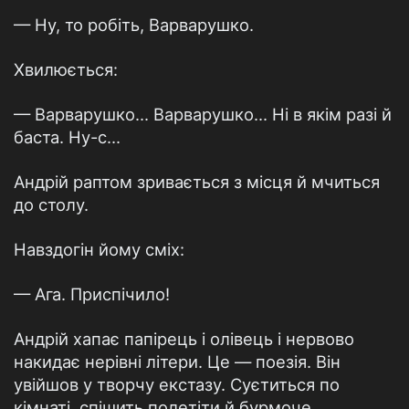
— Ну, то робіть, Варварушко.
Хвилюється:
— Варварушко... Варварушко... Ні в якім разі й
баста. Ну-с...
Андрій раптом зривається з місця й мчиться
до столу.
Навздогін йому сміх:
— Ага. Приспічило!
Андрій хапає папірець і олівець і нервово
накидає нерівні літери. Це — поезія. Він
увійшов у творчу екстазу. Суєтиться по
кімнаті, спішить полетіти й бурмоче