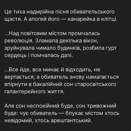
Це тиха надмрійна пісня обивательського
щастя. А апогей його — канарейка в клітці.
...Над повітовим містом промчалась
революція. Зламала декілька вікон,
зруйнувала чимало будинків, розбила гурт
сердець і помчалась далі.
...Все йде, все минає й відходить, не
вертається, а обиватель знову намагається
впірнути в бакалійний сон старосвітського
галантерейного життя.
Але сон неспокійний буде, сон тривожний
буде: чує обиватель — блукає містом хтось
невідомий, хтось арештантський.