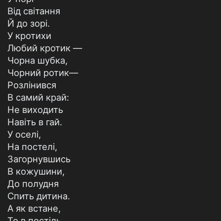
Від світання
Й до зорі.
У кротихи
Любий кротик —
Чорна шубка,
Чорний ротик—
Розлінився
В самий край:
Не виходить
Навіть в гай.
У оселі,
На постелі,
Загорнувшись
В кожушини,
До полудня
Спить дитина.
А як встане,
То в постіль