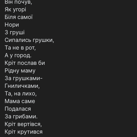
Він почув,
Як угорі
Біля самої
Нори
З груші
Сипались грушки,
Та не в рот,
А у город.
Кріт послав би
Рідну маму
За грушками-
Гниличками,
Та, на лихо,
Мама саме
Подалася
За грибами.
Кріт вертівся,
Кріт крутився