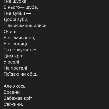
І не шубка
В нього— шуба,
І не зубки —
Добрі зуби,
Тільки зменшились
Очиці
Без вмивання,
Без водиці.
Та не журиться
Цим кріт,
У оселі
На постелі
Поїдаю чи обід...
Але якось
Восени
Забажав кріт
Свіжини.