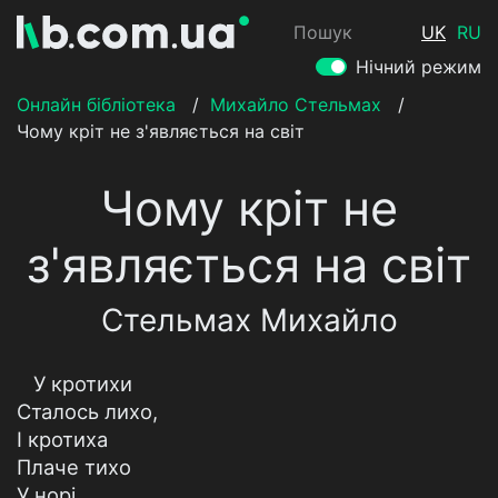
Пошук
UK
RU
Нічний режим
Онлайн бібліотека
/
Михайло Стельмах
/
Чому кріт не з'являється на світ
Чому кріт не
з'являється на світ
Стельмах Михайло
У кротихи
Сталось лихо,
І кротиха
Плаче тихо
У норі