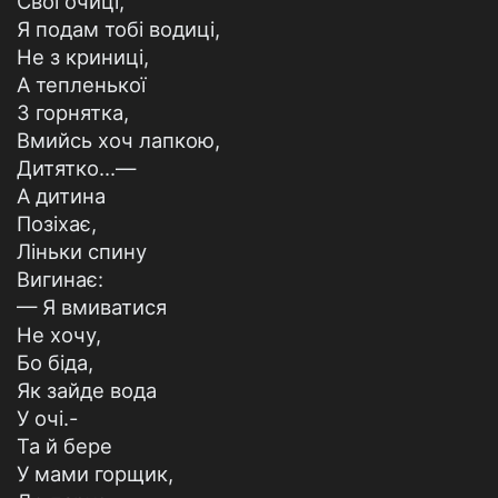
Свої очиці,
Я подам тобі водиці,
Не з криниці,
А тепленької
З горнятка,
Вмийсь хоч лапкою,
Дитятко...—
А дитина
Позіхає,
Ліньки спину
Вигинає:
— Я вмиватися
Не хочу,
Бо біда,
Як зайде вода
У очі.-
Та й бере
У мами горщик,