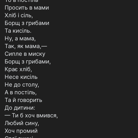
Просить в мами
Хліб і сіль,
Борщ з грибами
Та кисіль.
Ну, а мама,
Так, як мама,—
Сипле в миску
Борщ з грибами,
Крає хліб,
Несе кисіль
Не до столу,
А в постіль,
Та й говорить
До дитини:
— Ти б хоч вмився,
Любий сину,
Хоч промий