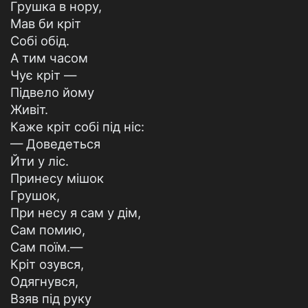
Грушка в нору,
Мав би кріт
Собі обід.
А тим часом
Чує кріт —
Підвело йому
Живіт.
Каже кріт собі під ніс:
— Доведеться
Йти у ліс.
Принесу мішок
Грушок,
При несу я сам у дім,
Сам помию,
Сам поїм.—
Кріт озувся,
Одягнувся,
Взяв під руку