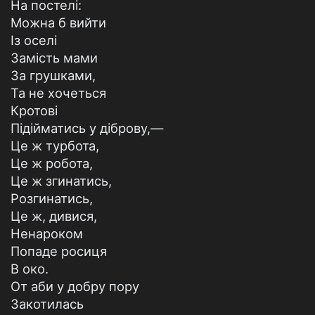
На постелі:
Можна б вийти
Із оселі
Замість мами
За грушками,
Та не хочеться
Кротові
Підійматись у діброву,—
Це ж турбота,
Це ж робота,
Це ж згинатись,
Розгинатись,
Це ж, дивися,
Ненароком
Попаде росиця
В око.
От аби у добру пору
Закотилась