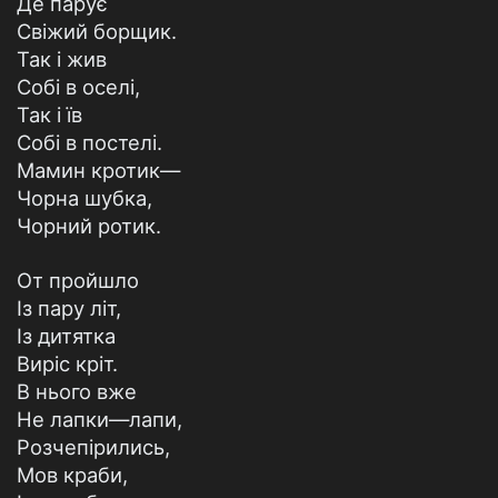
Де парує
Свіжий борщик.
Так і жив
Собі в оселі,
Так і їв
Собі в постелі.
Мамин кротик—
Чорна шубка,
Чорний ротик.
От пройшло
Із пару літ,
Із дитятка
Виріс кріт.
В нього вже
Не лапки—лапи,
Розчепірились,
Мов краби,