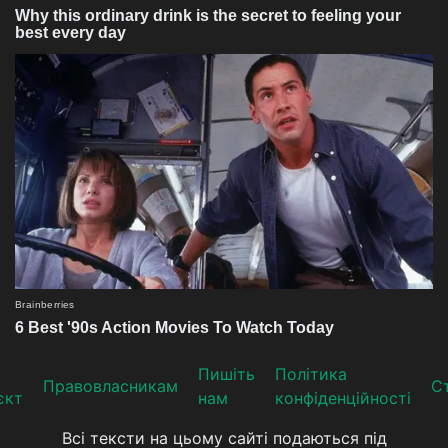
Пишіть
Політика
Прaвoвлaсникaм
Ст
єкт
нам
конфіденційності
Всі тексти на цьому сайті подаються під