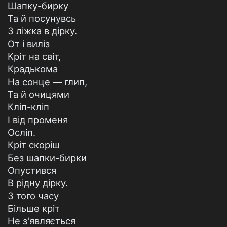
Шапку-бирку
Та й посунувсь
З ліжка в дірку.
От і виліз
Кріт на світ,
Крадькома
На сонце — глип,
Та й очицями
Кліп-кліп
І від променя
Осліп.
Кріт скоріш
Без шапки-бирки
Опустився
В рідну дірку.
З того часу
Більше кріт
Не з'являється