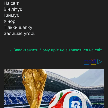
На світ.
Він літує
І зимує
У норі,
Тільки шапку
Залишає угорі.
Завантажити Чому кріт не з'являється на світ