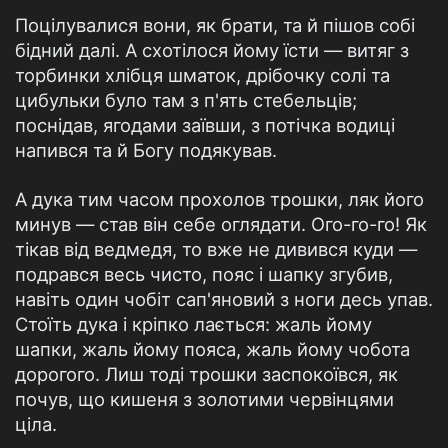
Поцілувалися вони, як брати, та й пішов собі
бідний далі. А схотілося йому їсти — витяг з
торбинки хлібця шматок, дрібочку солі та
цибульки було там з п'ять стебельців;
поснідав, ягодами заївши, з потічка водиці
напився та й Богу подякував.
А дука тим часом прохолов трошки, ляк його
минув — став він себе оглядати. Ого-го-го! Як
тікав від ведмедя, то вже не дивився куди —
подрався весь чисто, пояс і шапку згубив,
навіть один чобіт сап'яновий з ноги десь упав.
Стоїть дука і кріпко лається: жаль йому
шапки, жаль йому пояса, жаль йому чобота
дорогого. Лиш тоді трошки заспокоївся, як
почув, що кишеня з золотими червінцями
ціла.