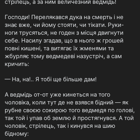
стрілець, а за ним величезний ведмідь!
Господи! Перелякався дука на смерть і не
знає вже, чи йому стояти, чи тікати. Руки-
ноги трусяться, не годен з місця двигнути
себе. Насилу згадав, що в нього ж грошей
повні кишені, та витягає їх жменями та
жбурляє тому ведмедеві назустріч, а сам
кричить:
— На, на!.. Я тобі ще більше дам!
А ведмідь от-от уже кинеться на того
чоловіка, коли тут де не взявся бідний — як
рубне своєю сокирою того ведмедя по голові,
так той і упав об землю й простягнувся. А той
чоловік, стрілець, так і кинувся на шию
бідному: