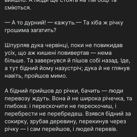
сміються.
— А то дурний! — кажуть.— Та хіба ж річку
грошима загатить?
Шпурляв дука червінці, поки не повикидав
усіх, що аж кишені повивертав — нема
більше. Та завернувся й пішов собі назад. Іде,
а тут бідний йому назустріч; дука й не глянув
навіть, пройшов мимо.
А бідний прийшов до річки, бачить — люди
перевозу ждуть. Вона й не широка річечка, та
глибока: і перескочити не перескочиш, і
перебрести не перебредеш. Взявся бідний за
сокирку, зрубав деревину, перекинув через
річку — і сам перейшов, і людей перевів.