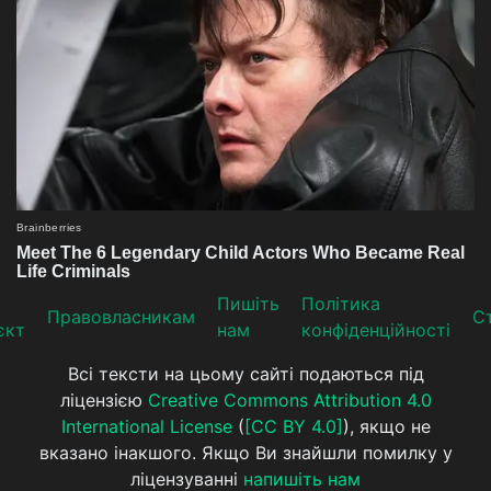
Пишіть
Політика
Прaвoвлaсникaм
Ст
єкт
нам
конфіденційності
Всі тексти на цьому сайті подаються під
ліцензією
Creative Commons Attribution 4.0
International License
(
[CC BY 4.0]
), якщо не
вказано інакшого. Якщо Ви знайшли помилку у
ліцензуванні
напишіть нам