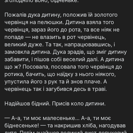
зголодніло воно, бідненьке.
Пожалів дука дитину, положив їй золотого
червінця на пелюшки. Дитина взяла того
червінця, зараз його до рота, та все ніяк не
попаде — не влазить в рот червінець,
великий дуже. Та так, напрацювавшись, і
замовкла дитина. Дука зрадів, що зміг дитину
забавити, і пішов собі веселий далі. А дитина
що ж? Посовала, посовала того червінця до
ротика, бачить, що наїдку з нього ніякого,
упустила його з рук та й знов плаче. А
червінець так і загубився десь в траві.
Надійшов бідний. Присів коло дитини.
— А-а, ти моє малесеньке... А-а, ти моє
біднесеньке! — та накришив хліба, нагодував
дитя. Потім знайшов великий лист лопуховий,