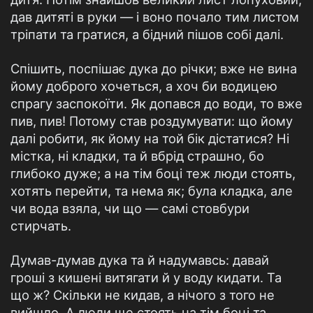
дав дитяті в руки — і воно почало тим листом
тріпати та гратися, а бідний пішов собі далі.
Спішить, поспішає дука до річки; вже не вина
йому доброго хочеться, а хоч би водицею
спрагу заспокоїти. Як допався до води, то вже
пив, пив! Потому став роздумувати: що йому
далі робити, як йому на той бік дістатися? Ні
містка, ні кладки, та й вбрід страшно, бо
глибоко дуже; а на тім боці теж люди стоять,
хотять перейти, та нема як; була кладка, але
чи вода взяла, чи що — самі стовбури
стирчать.
Думав-думав дука та й надумавсь: давай
гроші з кишені витягати й у воду кидати. Та
що ж? Скільки не кидав, а нічого з того не
вийшло. А люди ще стоять на тім боці та