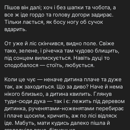
Пішов він далі; хоч і без шапки та чобота, а
все ж іде гордо та голову догори задирає.
Тільки лається, як босу ногу об сучок
вдарить.
От уже й ліс скінчився, видно поле. Свіже
таке, зелене, і річечка там чудово блищить,
під сонцем вилискується. Навіть дуці то
сподобалося — стоїть, любується.
Коли це чує — неначе дитина плаче та дуже
так, аж заходиться. Що за диво? Наче й нема
нікого близько, а дитина квилить. Глянув
туди-сюди дука — так і є: лежить під деревом
дитинка, рученятами-ноженятами перебирає
і плаче щосили, кричить, аж по лісі відляск
іде. Мабуть, мати кудись далеко пішла й