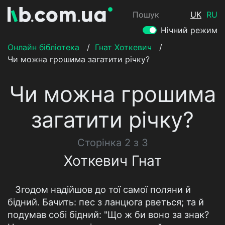
Пошук
UK
RU
Нічний режим
Онлайн бібліотека
/
Гнат Хоткевич
/
Чи можна грошима загатити річку?
Чи можна грошима
загатити річку?
Сторінка 2 з 3
Хоткевич Гнат
Згодом надійшов до тої самої поляни й
бідний. Бачить: пес з ланцюга рветься; та й
подумав собі бідний: "Що ж би воно за знак?