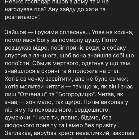
Невже господар пішов з дому та й не
нагодував пса? Ану зайду до хати та
розпитаюся".
Зайшов — і руками сплеснув... Упав на коліна,
помолився Богу за померлу душу. Потім
розшукав відро, побіг приніс води, а собаку
спустив з ланцюга, щоб вона знайшла собі що
попоїсти. Обмив мертвого, одягнув у що там
знайшлося в скрині та й положив на стіл.
Хотів свічечку засвітити, але не було свічки;
хотів молитви читати — так що ж, як він і знає
лиш "Отченаш" та "Богородицю". Читав, як
знав,— хоч мало, так щиро. Потім викопав у
лісі яму та поховав його, сердешного,
думаючи: "І жив ти, певно, бідаче, без
людського привіту та і вмер без привіту".
Заплакав, вирубав хрест невеличкий, закопав