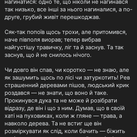
нагинатися: одно те, що ніколи не нагинався
так низько, все інші за нього нагиналися, а по-
друге, грубий живіт перешкоджав.
Сяк-так попоїв щось трохи, але притомився,
наче півполя виорав; тепер вибрав
найгустішу травичку, ліг та й заснув. Та так
заснув, що й не снилось нічого.
Чи довго він спав, чи коротко — не знаю, але
як зашумить щось по лісі чи затуркотить! Рев
страшенний деревами пішов, людський крик
роздався — не знати, що воно й таке.
Прокинувся дука та не може й розібрати
відразу, де він і що з ним. Думав, що в своїй
хаті на пуховиках, коли ж гляне — трава, а
навколо дерева. Та не встиг ще він
розміркувати як слід, коли бачить — біжить