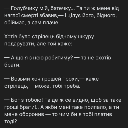
— Голубчику мій, батечку... Та ти ж мене від
наглої смерті збавив,— і цілує його, бідного,
обіймає, а сам плаче.
Хотів було стрілець бідному шкуру
подарувати, але той каже:
— А що я з нею робитиму? — та не схотів
брати.
— Возьми хоч грошей трохи,— каже
стрілець,— може, тобі треба.
— Бог з тобою! Та де ж се видно, щоб за таке
гроші брати!.. А якби мені таке припало, а ти
мене оборонив — то чим би я тобі платив
тоді?