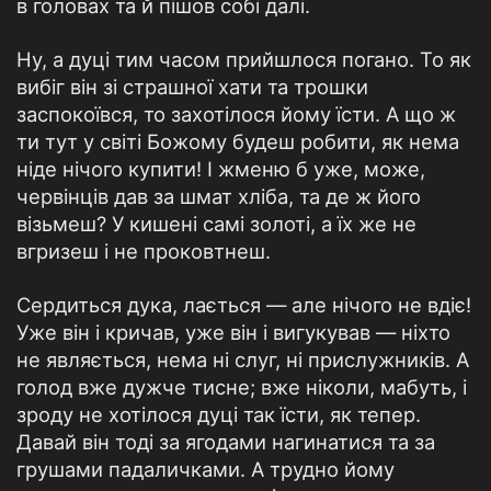
в головах та й пішов собі далі.
Ну, а дуці тим часом прийшлося погано. То як
вибіг він зі страшної хати та трошки
заспокоївся, то захотілося йому їсти. А що ж
ти тут у світі Божому будеш робити, як нема
ніде нічого купити! І жменю б уже, може,
червінців дав за шмат хліба, та де ж його
візьмеш? У кишені самі золоті, а їх же не
вгризеш і не проковтнеш.
Сердиться дука, лається — але нічого не вдіє!
Уже він і кричав, уже він і вигукував — ніхто
не являється, нема ні слуг, ні прислужників. А
голод вже дужче тисне; вже ніколи, мабуть, і
зроду не хотілося дуці так їсти, як тепер.
Давай він тоді за ягодами нагинатися та за
грушами падаличками. А трудно йому