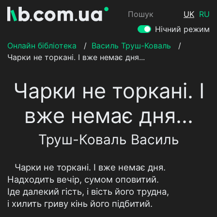
Пошук
UK
RU
Нічний режим
Онлайн бібліотека
/
Василь Труш-Коваль
/
Чарки не торкані. І вже немає дня...
Чарки не торкані. І
вже немає дня...
Труш-Коваль Василь
Чарки не торкані. І вже немає дня.
Надходить вечір, сумом оповитий.
Іде далекий гість, і вість його трудна,
і хилить гриву кінь його підбитий.