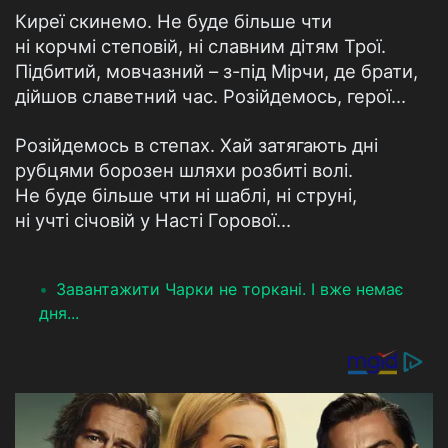
Киреї скинемо. Не буде більше чти
ні корчмі степовій, ні славним дітям Трої.
Підбитий, мовчазний – з-під Мірчи, де брати,
дійшов славетний час. Розійдемось, герої…
Розійдемось в степах. Хай затягають дні
рубцями борозен шляхи розбиті волі.
Не буде більше чти ні шаблі, ні струні,
ні учті січовій у Насті Горової…
Завантажити Чарки не торкані. І вже немає
дня...