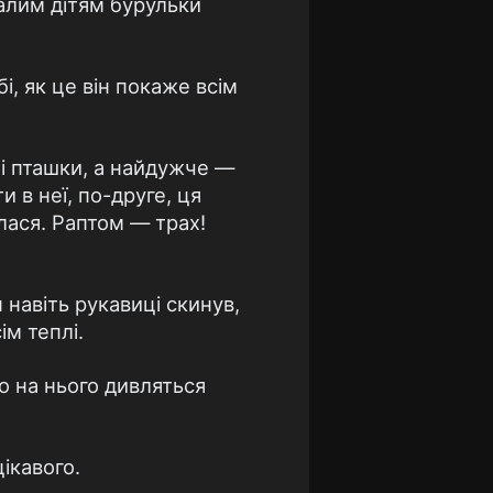
алим дітям бурульки
і, як це він покаже всім
, і пташки, а найдужче —
 в неї, по-друге, ця
лася. Раптом — трах!
 навіть рукавиці скинув,
ім теплі.
що на нього дивляться
цікавого.