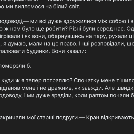
ро ми виллємося на білий світ.
водоводі,— ми всі дуже здружилися між собою і в
 ж нам було ще робити? Різні були серед нас. Одн
ігрівали і як вони, обернувшись на пару, рухали ц
 і, я думаю, мали на це право. Інші розповідали, щ
палювати будинки. Вони казали:
померзли б.
 куди ж я тепер потраплю? Спочатку мене тішило,
підганяв мене і не дражнив, як завжди. Але швид
одоводу, і ми дуже зраділи, коли раптом почали 
акричали мої старші подруги.— Кран відкривають