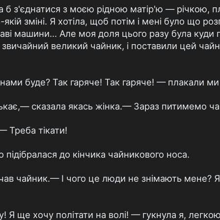
ла б з'єднатися з моєю рідною матір'ю — річкою, 
якій зміні. Я хотіла, щоб потім і мені було що роз
ікаві машини... Але моя доля цього разу була куди
 в звичайний великий чайник, і поставили цей чай
нами буде? Так гаряче! Так гаряче! — плакали ми
ькає,— сказала якась жінка.— Зараз питимемо ча
 Треба тікати!
підібралася до кінчика чайникового носа.
чав чайник.— І чого це люди не знімають мене? Я
 Я ще хочу політати на волі! — гукнула я, легкою