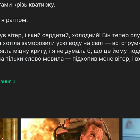
ами крізь кватирку.
 я раптом.
в вітер, і який сердитий, холодний! Він тепер слу
 хотіла заморозити усю воду на світі — всі струмк
ягла міцну кригу, і я не думала б, що це йому под
на тільки слово мовила — підхопив мене вітер, і 
ання »