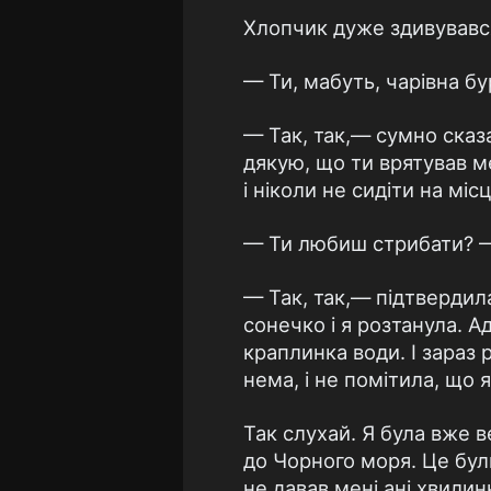
Хлопчик дуже здивувався,
— Ти, мабуть, чарівна бу
— Так, так,— сумно сказ
дякую, що ти врятував ме
і ніколи не сидіти на місц
— Ти любиш стрибати? — 
— Так, так,— підтвердила
сонечко і я розтанула. А
краплинка води. І зараз
нема, і не помітила, що 
Так слухай. Я була вже 
до Чорного моря. Це бул
не давав мені ані хвилин