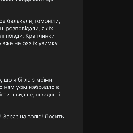
се балакали, гомоніли,
і розповідали, як їх
ілі поїзди. Краплинки
о вже не раз їх узимку
 що я бігла з моїми
ко нам усім набридло в
бігти швидше, швидше і
! Зараз на волю! Досить