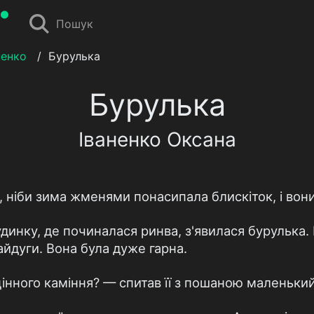
Пошук
ненко
/
Бурулька
Бурулька
Іваненко Оксана
, ніби зима жменями понасипала блискіток, і вони
будинку, де починалася ринва, з'явилася бурулька
айдуги. Вона була дуже гарна.
цінного каміння? — спитав її з пошаною маленький