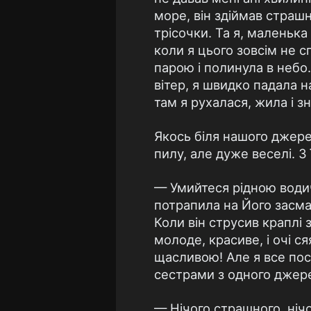
море, він здіймав страшн
трісочки. Та я, маленька
коли я цього зовсім не с
парою і полинула в небо.
вітер, я швидко падала н
там я рухалася, жила і 
Якось біля нашого джерел
пилу, але дуже веселі. З
— Умийтеся рідною водич
потрапила на Його засмаг
Коли він струсив краплі з
молоде, красиве, і очі ся
щасливою! Але я все посп
сестрами з одного джерел
— Нічого страшного, ніч