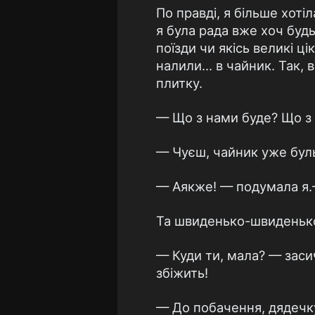
По правді, я більше хоті
я була рада вже хоч будь-
поїзди чи якісь великі ц
налили... в чайник. Так,
плитку.
— Що з нами буде? Що з 
— Чуєш, чайник уже бул
— Аякже! — подумала я.—
Та швиденько-швиденько 
— Куди ти, мала? — заси
збіжить!
— До побачення, дядечку!