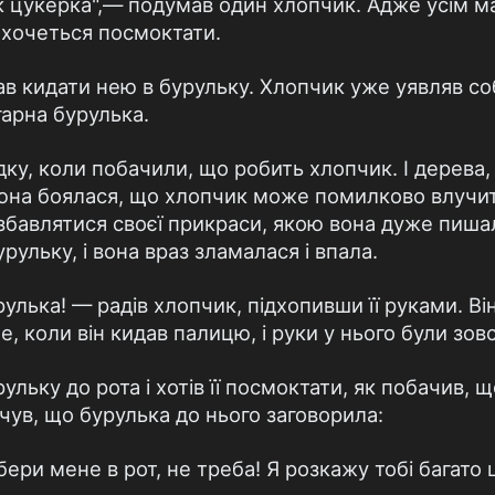
к цукерка",— подумав один хлопчик. Адже усім м
х хочеться посмоктати.
ав кидати нею в бурульку. Хлопчик уже уявляв соб
гарна бурулька.
адку, коли побачили, що робить хлопчик. І дерева
юна боялася, що хлопчик може помилково влучити
озбавлятися своєї прикраси, якою вона дуже пиша
рульку, і вона враз зламалася і впала.
лька! — радів хлопчик, підхопивши її руками. Він
, коли він кидав палицю, і руки у нього були зовс
рульку до рота і хотів її посмоктати, як побачив, 
почув, що бурулька до нього заговорила:
е бери мене в рот, не треба! Я розкажу тобі багато 