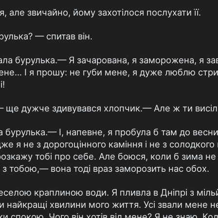
 але звичайно, йому захотілося послухати її.
рулька? — спитав він.
ала бурулька.— Я зачарована, я заморожена, я за
не... І я прошу: не губи мене, я дуже люблю стриб
і!
ще дужче здивувався хлопчик.— Але ж ти висіла 
 бурулька.— І, напевне, я пробула б там до весн
дже я не з дорогоцінного каміння і не з солодкого
 розкажу тобі про себе. Але боюся, коли б зима н
я з тобою,— вона тоді враз заморозить нас обох.
веселою краплиною води. Я пливла в Дніпрі з міл
и найкращі хвилини мого життя. Усі звали мене н
ки спокою. Чого він хотів від мене? Я не знаю. К