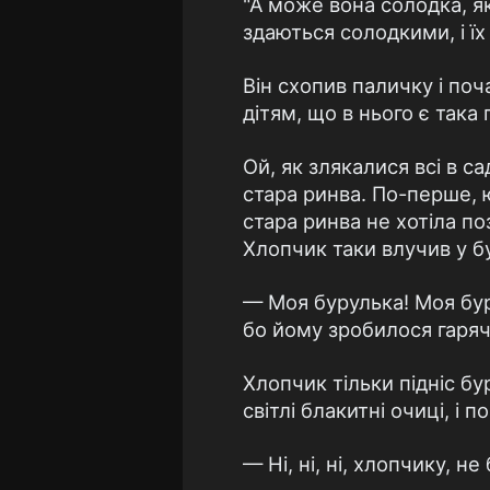
"А може вона солодка, я
здаються солодкими, і ї
Він схопив паличку і поч
дітям, що в нього є така 
Ой, як злякалися всі в с
стара ринва. По-перше, 
стара ринва не хотіла п
Хлопчик таки влучив у бу
— Моя бурулька! Моя буру
бо йому зробилося гаряче
Хлопчик тільки підніс бу
світлі блакитні очиці, і 
— Ні, ні, ні, хлопчику, н