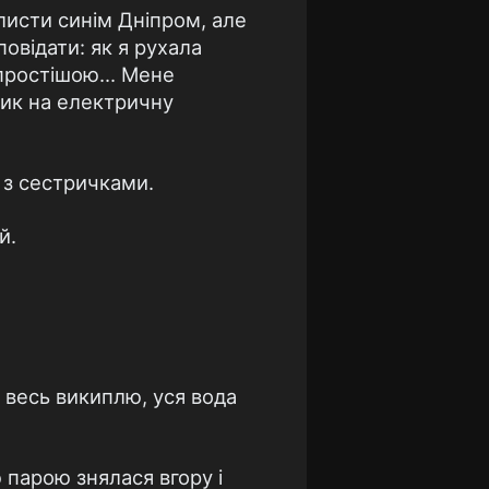
плисти синім Дніпром, але
повідати: як я рухала
 простішою... Мене
ник на електричну
 з сестричками.
й.
 весь википлю, уся вода
 парою знялася вгору і