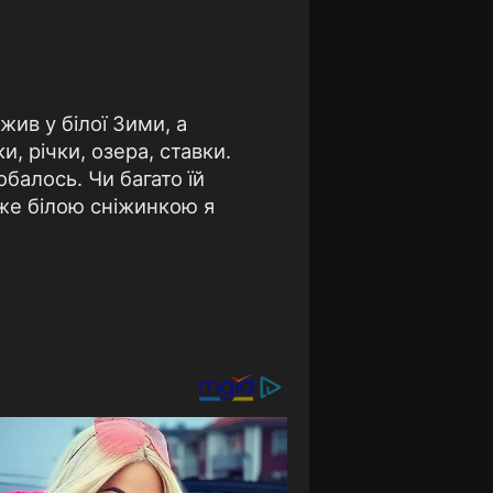
жив у білої Зими, а
и, річки, озера, ставки.
обалось. Чи багато їй
вже білою сніжинкою я