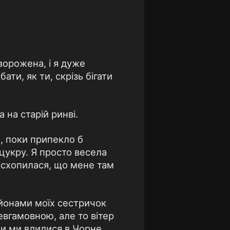
ворожена, і я дуже
ати, як ти, скрізь бігати
на старій ринві.
и, поки припекло б
 цукру. Я просто весела
е схопилася, що мене там
ьйонами моїх сестричок
евгамовною, але то вітер
оли ми влилися в Чорне