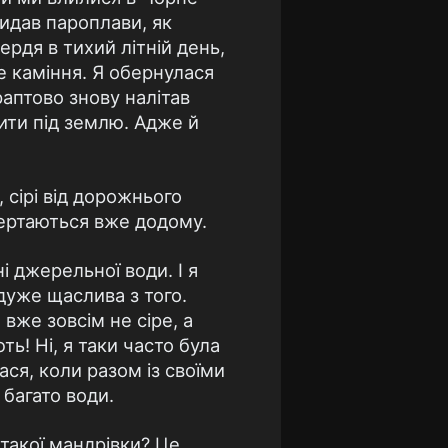
кидав пароплави, як
ердя в тихий літній день,
че каміння. Я обернулася
раптово знову налітав
пити під землю. Адже й
 сірі від дорожнього
овертаються вже додому.
 джерельної води. І я
дуже щаслива з того.
 вже зовсім не сіре, а
ть! Ні, я таки часто була
ася, коли разом із своїми
 багато води.
такої мандрівки? Це