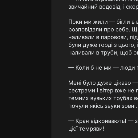
звичайний водовід, і ско
Поки ми жили — бігли в 
розповідали про себе. Що
наливали в паровози, під
були дуже горді з цього,
наливали в труби, щоб о
— Коли б не ми — люди 
Мені було дуже цікаво —
сестрами і вітер вже не 
темних вузьких трубах в
почули якісь звуки зовні.
— Кран відкривають! — з
цієї темряви!