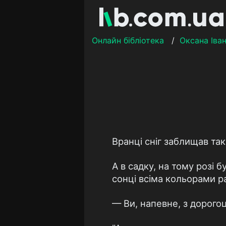
Онлайн бібліотека
/
Оксана Іва
Вранці сніг заблищав так
А в садку, на тому розі 
сонці всіма кольорами р
— Ви, напевне, з дорого