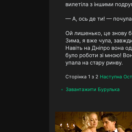
вилетіла з іншими подруг
— А, ось де ти! — почула
Ой лишенько, це знову бу
Зима, я вже чула, завжди
Навіть на Дніпро вона од
було роботи зі мною! Во
упала на стару ринву.
Сторінка 1 з 2
Наступна
Ост
Завантажити Бурулька