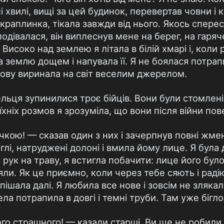
і хвилі, вищі за цей будинок, перевертав човни і 
 краплинка, тікала завжди від нього. Якось сперес
подівалася, він виплеснув мене на берег, на гаря
 Високо над землею я літала в білій хмарі і, коли 
а землю дощем і напувала її. Я не боялася потра
знову виринала на світ веселим джерелом.
ьця зупинилися троє бійців. Вони були стомлені,
 їхніх розмов я зрозуміла, що вони після війни п
кою! — сказав один з них і зачерпнув повні жмені
лі, натруджені долоні і вмила йому лице. Я була 
 рук на траву, я встигла побачити: лице його було
яли. Як це приємно, коли через тебе сяють і радію
ішала далі. Я любила все нове і зовсім не злякал
а потрапила в довгі і темні труби. Там уже бігло
ого страшного! — казали старші. Ви ще не робили 