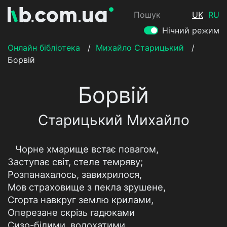
Пошук
UK
RU
Нічний режим
Онлайн бібліотека
/
Михайло Старицький
/
Борвій
Борвій
Старицький Михайло
Чорне хмарище встає повагом,
Заступає світ, стеле темряву;
Розпанахалось, завихрилося,
Мов страховище з пекла зрушене,
Сгорта навкруг землю крилами,
Оперезане скрізь гадюками
Сизо-білими, волохатими,