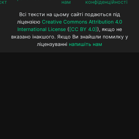
єкт
нам
конфіденційності
Всі тексти на цьому сайті подаються під
ліцензією
Creative Commons Attribution 4.0
International License
(
[CC BY 4.0]
), якщо не
вказано інакшого. Якщо Ви знайшли помилку у
ліцензуванні
напишіть нам