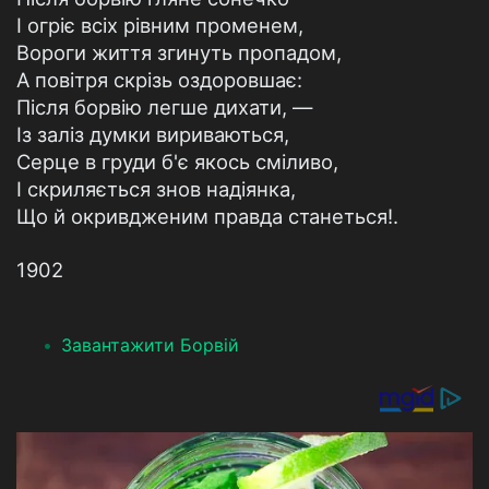
І огріє всіх рівним променем,
Вороги життя згинуть пропадом,
А повітря скрізь оздоровшає:
Після борвію легше дихати, —
Із заліз думки вириваються,
Серце в груди б'є якось сміливо,
І скриляється знов надіянка,
Що й окривдженим правда станеться!.
1902
Завантажити Борвій