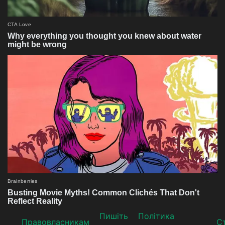
Пишіть
Політика
Прaвoвлaсникaм
Ст