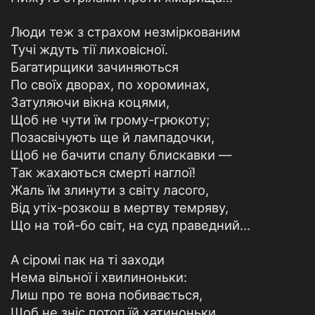
Люди теж з страхом незміркованим
Тучі ждуть тії лиховісної.
Багатирщики зачиняються
По своїх дворах, по хороминах,
Затуляючи вікна коцями,
Щоб не чути їм грому-грюкоту;
Позасвічують ще й лампадочки,
Щоб не бачити спалу блискавки —
Так жахаються смерті наглої!
Жаль їм злинути з світу ласого,
Від утіх-розкош в мертву темряву,
Що на той-бо світ, на суд праведний...
А сіромі пак на ті заходи
Нема вільної і хвилиноньки:
Лиш про те вона побивається,
Щоб не зніс потоп їй хатиноньки,