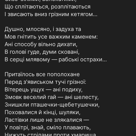
Що сплітаються, розплітаються
І звисають вниз грізним кетягом...
Душно, млосяно, і задуха та
Мов гнітить усе важким каменем:
Ані способу вільно дихати,
В голові гуде, думи сковані,
В серці млявому — рабські острахи...
Притаїлось все пополохане
Перед з'явиськом тучі грізної:
Вітерець ущух — ані подиху,
Змовк веселий гай — ані шелесту,
Знишкли пташечки-щебетушечки,
Поховалися й кінці, шуляки,
Ластівки лише не злякалися —
У повітрі, знай, сміло плавають,
Нижуть стрілами проти хмарища...