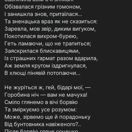
Обізвалася грізним гомоном,
І занишкла знов, притаїлася...
Та зненацька враз як не сказиться:
Заревла, мов звір, диким вигуком,
Покотилася вихром-бурею,
Геть ламаючи, що не трапиться;
Заяскрилася блискавицями,
Із страшних гармат разом вдарила,
Аж земля кругом іздригнулася,
В хлющі пінявій потопаючи...
Не журіться ж, гей, бідарі мої, —
Горобина ніч — вам не мачуха!
Сміло глянемо в вічі борвію
Та зміркуємо усе розумом:
Може, зірвемо ще й порадоньку
Від бунтовника навіженого?..
Після борвію гляне сонечко