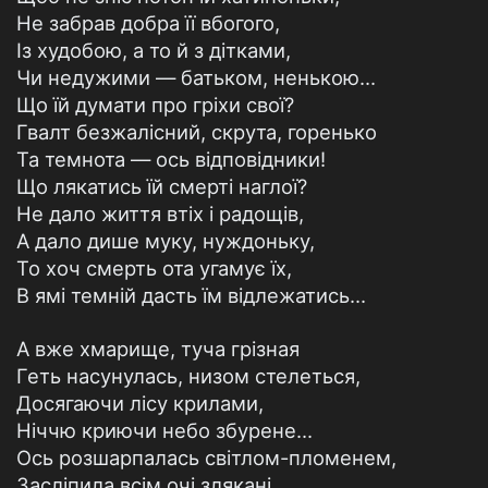
Не забрав добра її вбогого,
Із худобою, а то й з дітками,
Чи недужими — батьком, ненькою...
Що їй думати про гріхи свої?
Гвалт безжалісний, скрута, горенько
Та темнота — ось відповідники!
Що лякатись їй смерті наглої?
Не дало життя втіх і радощів,
А дало дише муку, нуждоньку,
То хоч смерть ота угамує їх,
В ямі темній дасть їм відлежатись...
А вже хмарище, туча грізная
Геть насунулась, низом стелеться,
Досягаючи лісу крилами,
Ніччю криючи небо збурене...
Ось розшарпалась світлом-пломенем,
Засліпила всім очі злякані