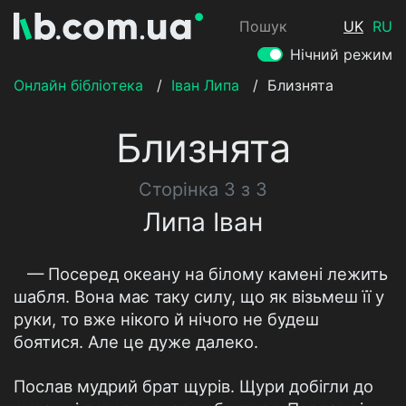
Пошук
UK
RU
Нічний режим
Онлайн бібліотека
/
Іван Липа
/
Близнята
Близнята
Сторінка 3 з 3
Липа Іван
— Посеред океану на білому камені лежить
шабля. Вона має таку силу, що як візьмеш її у
руки, то вже нікого й нічого не будеш
боятися. Але це дуже далеко.
Послав мудрий брат щурів. Щури добігли до