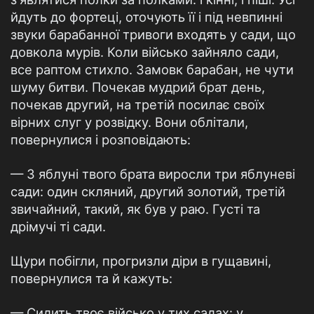
йдуть до фортеці, оточують її і під невпинні
звуки барабанної тривоги входять у сади, що
довкола мурів. Коли військо зайняло сади,
все раптом стихло. Замовк барабан, не чути
шуму битви. Почекав мудрий брат день,
почекав другий, на третій посилає своїх
вірних слуг у розвідку. Вони облітали,
повернулися і розповідають:
— З яблуні твого брата виросли три яблуневі
сади: один скляний, другий золотий, третій
звичайний, такий, як був у раю. Густі та
дрімучі ті сади.
Щури побігли, прогризли діри в гущавині,
повернулися та й кажуть:
— Сидить твоє військо у тих садах: у