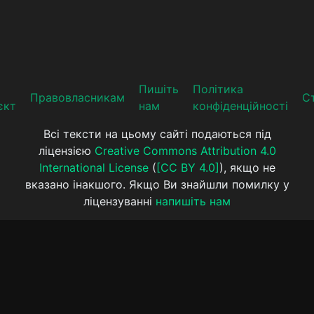
Пишіть
Політика
Прaвoвлaсникaм
Ст
єкт
нам
конфіденційності
Всі тексти на цьому сайті подаються під
ліцензією
Creative Commons Attribution 4.0
International License
(
[CC BY 4.0]
), якщо не
вказано інакшого. Якщо Ви знайшли помилку у
ліцензуванні
напишіть нам