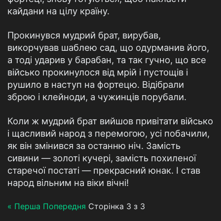
кайдани на цілу країну.
Прокинувся мудрий брат, вирубав,
викорчував шаблею сад, що одурманив його,
а тоді ударив у барабан, та так гучно, що все
військо прокинулося від мрій і пустощів і
рушило в наступ на фортецю. Відібрали
зброю і клейноди, а чужинців порубали.
Коли ж мудрий брат вийшов привітати військо
і щасливий народ з перемогою, усі побачили,
як він змінився за останню ніч. Замість
сивини — золоті кучері, замість похиленої
старечої постаті — прекрасний юнак. І став
народ вільним на віки вічні!
« Перша
Попередня
Сторінка 3 з 3