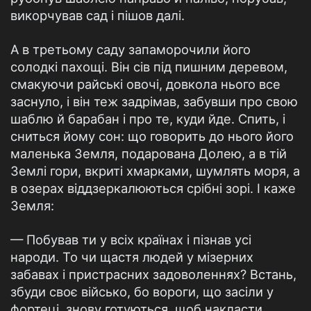
викорчував сад і пішов далі.
А в третьому саду запаморочили його
солодкі пахощі. Він сів під пишним деревом,
смакуючи райські овочі, довкола нього все
заснуло, і він теж задрімав, забувши про свою
шаблю й барабан і про те, куди йде. Спить, і
сниться йому сон: що говорить до нього його
маленька Земля, подарована Долею, а в тій
Землі гори, вкриті хмарками, шумлять моря, а
в озерах віддзеркалюються срібні зорі. І каже
Земля:
— Побував ти у всіх країнах і пізнав усі
народи. То чи щастя людей у мізерних
забавах і пристрасних задоволеннях? Встань,
збуди своє військо, бо вороги, що засіли у
фортеці, знову готуються, щоб накласти