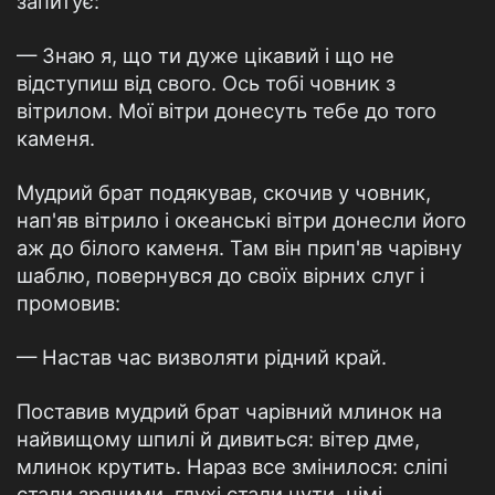
запитує:
— Знаю я, що ти дуже цікавий і що не
відступиш від свого. Ось тобі човник з
вітрилом. Мої вітри донесуть тебе до того
каменя.
Мудрий брат подякував, скочив у човник,
нап'яв вітрило і океанські вітри донесли його
аж до білого каменя. Там він прип'яв чарівну
шаблю, повернувся до своїх вірних слуг і
промовив:
— Настав час визволяти рідний край.
Поставив мудрий брат чарівний млинок на
найвищому шпилі й дивиться: вітер дме,
млинок крутить. Нараз все змінилося: сліпі
стали зрячими, глухі стали чути, німі