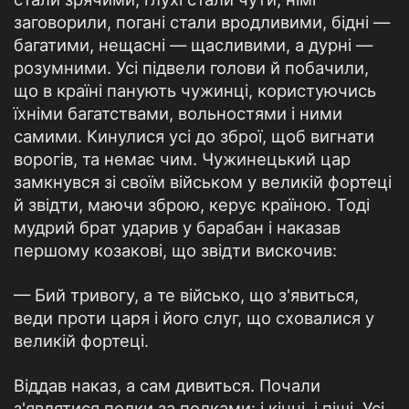
заговорили, погані стали вродливими, бідні —
багатими, нещасні — щасливими, а дурні —
розумними. Усі підвели голови й побачили,
що в країні панують чужинці, користуючись
їхніми багатствами, вольностями і ними
самими. Кинулися усі до зброї, щоб вигнати
ворогів, та немає чим. Чужинецький цар
замкнувся зі своїм військом у великій фортеці
й звідти, маючи зброю, керує країною. Тоді
мудрий брат ударив у барабан і наказав
першому козакові, що звідти вискочив:
— Бий тривогу, а те військо, що з'явиться,
веди проти царя і його слуг, що сховалися у
великій фортеці.
Віддав наказ, а сам дивиться. Почали
з'являтися полки за полками: і кінні, і піші. Усі