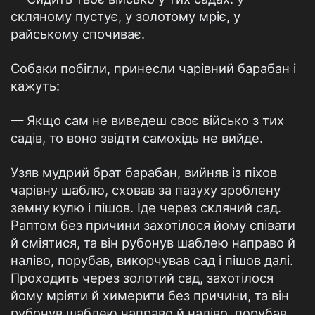
скляному пустує, у золотому мріє, у
райському спочиває.
Собаки побігли, принесли чарівний барабан і
кажуть:
— Якщо сам не виведеш своє військо з тих
садів, то воно звідти самохідь не вийде.
Узяв мудрий брат барабан, вийняв із піхов
чарівну шаблю, сховав за пазуху зроблену
земну кулю і пішов. Іде через скляний сад.
Раптом без причини захотілося йому співати
й сміятися, та він рубонув шаблею направо й
наліво, порубав, викорчував сад і пішов далі.
Проходить через золотий сад, захотілося
йому мріяти й химерити без причини, та він
рубонув шаблею направо й наліво, порубав,