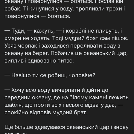
океану і повернулися — бояться. Послав він
собак. Ті кинулися у воду, пропливли трохи і
повернулися — бояться.
— Туди, — кажуть, — і кораблі не пливуть, і
хмари не ходять. Тоді мудрий брат сам пішов.
Узяв черпак і заходився переливати воду з
океану на берег. Побачив це океанський цар,
виплив і здивовано питає:
— Навіщо ти се робиш, чоловіче?
— Хочу всю воду вичерпати й дійти до
середини океану, де на білому камені лежить
шабля, що проти всіх і всього відвагу дає, —
спокійно відповів мудрий брат.
Ще більше здивувався океанський цар і знову