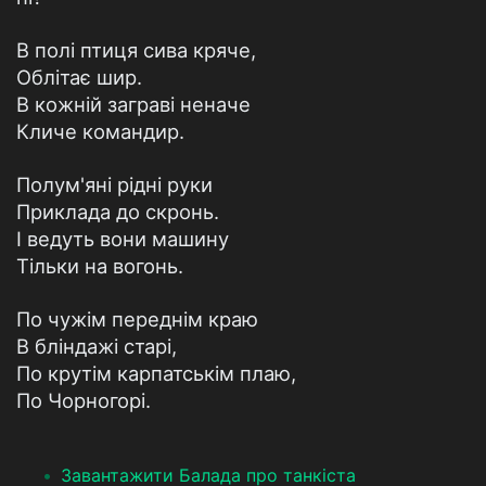
В полі птиця сива кряче,
Облітає шир.
В кожній заграві неначе
Кличе командир.
Полум'яні рідні руки
Приклада до скронь.
І ведуть вони машину
Тільки на вогонь.
По чужім переднім краю
В бліндажі старі,
По крутім карпатськім плаю,
По Чорногорі.
Завантажити Балада про танкіста