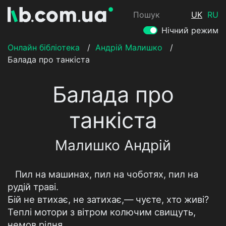
Пошук
UK
RU
Нічний режим
Онлайн бібліотека
/
Андрій Малишко
/
Балада про танкіста
Балада про
танкіста
Малишко Андрій
Пил на машинах, пил на чоботях, пил на
рудій траві.
Бій не втихає, не затихає,— чуєте, хто живі?
Теплі мотори з вітром колючим свищуть,
немов рідня,