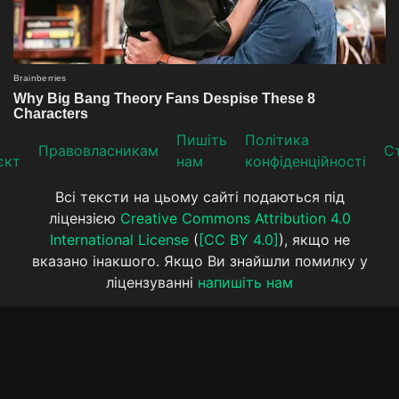
Пишіть
Політика
Прaвoвлaсникaм
Ст
єкт
нам
конфіденційності
Всі тексти на цьому сайті подаються під
ліцензією
Creative Commons Attribution 4.0
International License
(
[CC BY 4.0]
), якщо не
вказано інакшого. Якщо Ви знайшли помилку у
ліцензуванні
напишіть нам