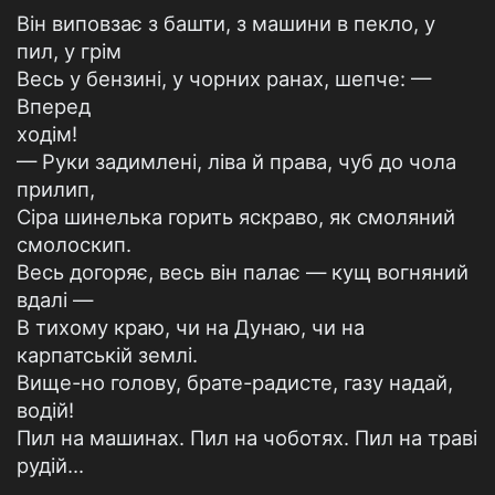
Він виповзає з башти, з машини в пекло, у
пил, у грім
Весь у бензині, у чорних ранах, шепче: —
Вперед
ходім!
— Руки задимлені, ліва й права, чуб до чола
прилип,
Сіра шинелька горить яскраво, як смоляний
смолоскип.
Весь догоряє, весь він палає — кущ вогняний
вдалі —
В тихому краю, чи на Дунаю, чи на
карпатській землі.
Вище-но голову, брате-радисте, газу надай,
водій!
Пил на машинах. Пил на чоботях. Пил на траві
рудій...