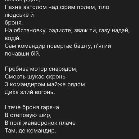
Пахне автолом над сірим полем, тіло
людське й
броня.
На обстановку, радисте, зваж ти, газу надай,
водій.
Сам командир повертає башту, п'ятий
почавши бій.
Пробива мотор снарядом,
Смерть шукає скронь
З командиром майже рядом
Диха злий вогонь.
І тече броня гаряча
В степовую шир,
В полі жайворонок плаче
Там, де командир.