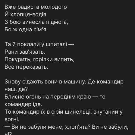
Вже радиста молодого
Й хлопця-водія
З бою винесла підмога,
Бо ж одна сім'я.
Та й поклали у шпиталі —
Рани зав'язать.
Покурить, горілки випить,
Все переказать.
Знову сідають вони в машину. Де командир
наш, де?
Блисне огонь на переднім краю — то
командир іде.
То командир їх в сірій шинельці, вкутаний у
вогні.
— Ви не забули мене, хлоп'ята? Ви не забули,
ні?