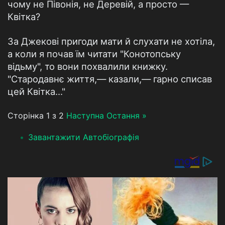
чому не Півонія, не Деревій, а просто —
Квітка?
За Джекові пригоди мати й слухати не хотіла,
а коли я почав їм читати "Конотопську
відьму", то вони похвалили книжку.
"Стародавнє життя,— казали,— гарно списав
цей Квітка..."
Сторінка 1 з 2
Наступна
Остання »
Завантажити Автобіографія