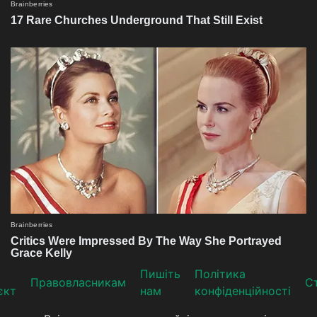
Пишіть
Політика
Прaвoвлaсникaм
Ст
єкт
нам
конфіденційності