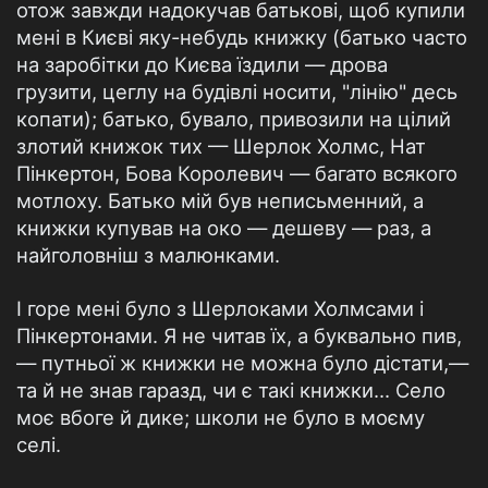
отож завжди надокучав батькові, щоб купили
мені в Києві яку-небудь книжку (батько часто
на заробітки до Києва їздили — дрова
грузити, цеглу на будівлі носити, "лінію" десь
копати); батько, бувало, привозили на цілий
злотий книжок тих — Шерлок Холмс, Нат
Пінкертон, Бова Королевич — багато всякого
мотлоху. Батько мій був неписьменний, а
книжки купував на око — дешеву — раз, а
найголовніш з малюнками.
І горе мені було з Шерлоками Холмсами і
Пінкертонами. Я не читав їх, а буквально пив,
— путньої ж книжки не можна було дістати,—
та й не знав гаразд, чи є такі книжки... Село
моє вбоге й дике; школи не було в моєму
селі.