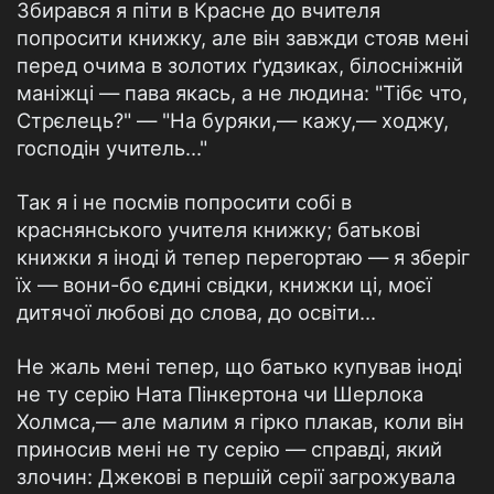
Збирався я піти в Красне до вчителя
попросити книжку, але він завжди стояв мені
перед очима в золотих ґудзиках, білосніжній
маніжці — пава якась, а не людина: "Тібє что,
Стрєлець?" — "На буряки,— кажу,— ходжу,
господін учитель..."
Так я і не посмів попросити собі в
краснянського учителя книжку; батькові
книжки я іноді й тепер перегортаю — я зберіг
їх — вони-бо єдині свідки, книжки ці, моєї
дитячої любові до слова, до освіти...
Не жаль мені тепер, що батько купував іноді
не ту серію Ната Пінкертона чи Шерлока
Холмса,— але малим я гірко плакав, коли він
приносив мені не ту серію — справді, який
злочин: Джекові в першій серії загрожувала