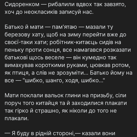
Сидоренком — рибалили вдвох так завзято,
хоч до неокласиків записуй нас.
Батько й мати — пам'ятаю — мазали ту
березову хату, щоб на зиму перейти вже до
своєї-таки хати; робітник-китаєць сидів на
пеньку проти сонця, все намагався розказати
батькові щось веселе — він кумедно так
вимахував короткими руками, цювкав ротом,
як птиця, а слів не зрозуміти… Батько йому на
все — "шибко, шанго, ходя, шибко..."
Мати поклали вальок глини на призьбу, сіли
поруч того китайця та й заходилися плакати
так гірко й страшно, як ніколи до того не
плакали.
— Я буду в рідній стороні,— казали вони