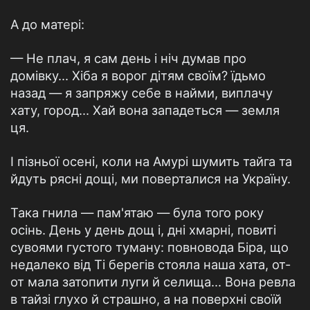
А до матері:
— Не плач, я сам день і ніч думав про
домівку... Хіба я ворог дітям своїм? їдьмо
назад — я запряжу себе в найми, виплачу
хату, город... Хай вона западеться — земля
ця.
І пізньої осені, коли на Амурі шумить тайга та
йдуть рясні дощі, ми поверталися на Україну.
Така гнила — пам'ятаю — була того року
осінь. День у день дощ і, дні хмарні, повиті
сувоями густого туману: повновода Біра, що
недалеко від Ті берегів стояла наша хата, от-
от мала затопити луги й селища... Вона ревла
в тайзі глухо й страшно, а на поверхні своїй