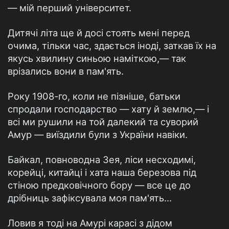
— мій перший університет.
Дитячі літа ще й досі стоять мені перед
очима, тільки час, здається іноді, заткав їх на
якусь хвилину синьою наміткою,— так
врізались вони в пам'ять.
Року 1908-го, коли не пізніше, батьки
спродали господарство — хату й землю,— і
всі ми рушили на той далекий та суворий
Амур — виїздили були з України навіки.
Байкал, повноводна Зея, ліси несходимі,
корейці, китайці і хата наша березова під
стіною предковічного бору — все це до
дрібниць зафіксувала моя пам'ять...
Ловив я тоді на Амурі карасі з дідом