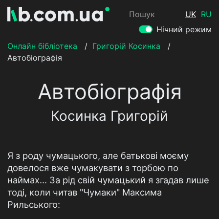
Пошук
UK
RU
Нічний режим
Онлайн бібліотека
/
Григорій Косинка
/
Автобіографія
Автобіографія
Косинка Григорій
Я з роду чумацького, але батькові моєму
довелося вже чумакувати з торбою по
наймах... За рід свій чумацький я згадав лише
тоді, коли читав "Чумаки" Максима
Рильського: