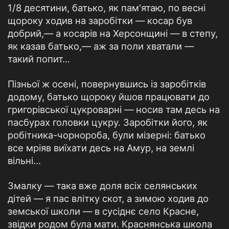
1/8 десятини, батько, як пам'ятаю, по весні
щороку ходив на заробітки — косар був
добрий,— а косарів на Херсонщині — в степу,
як казав батько,— аж за поли хватали —
такий попит...
Пізньої ж осені, повернувшись із заробітків
додому, батько щороку йшов працювати до
григорівської цукроварні — носив там десь на
пасбурах головки цукру. Заробітки його, як
робітника-чорнороба, були мізерні: батько
все мріяв виїхати десь на Амур, на землі
вільні...
Змалку — така вже доля всіх селянських
дітей — я пас влітку скот, а зимою ходив до
земської школи — в сусіднє село Красне,
звідки родом була мати. Краснянська школа