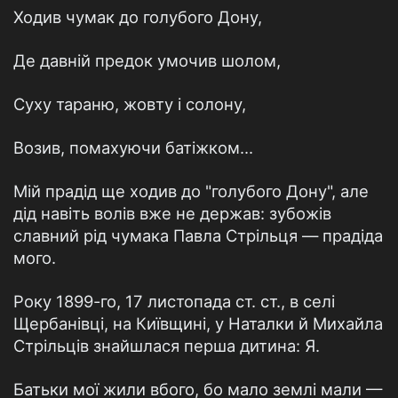
Ходив чумак до голубого Дону,
Де давній предок умочив шолом,
Суху тараню, жовту і солону,
Возив, помахуючи батіжком...
Мій прадід ще ходив до "голубого Дону", але
дід навіть волів вже не держав: зубожів
славний рід чумака Павла Стрільця — прадіда
мого.
Року 1899-го, 17 листопада ст. ст., в селі
Щербанівці, на Київщині, у Наталки й Михайла
Стрільців знайшлася перша дитина: Я.
Батьки мої жили вбого, бо мало землі мали —