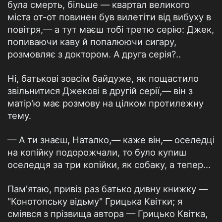
була смерть, більше — квартал великого
міста от-от повинен був вилетіти від вибуху в
повітря,— а тут маєш тобі третю серію: Джек,
попиваючи каву й попалюючи сигару,
розмовляє з доктором. А друга серія?..
Ні, батькові зовсім байдуже, як пощастило
звільнитися Джекові в другій серії,— він з
матір'ю має розмову на цілком протилежну
тему.
— А ти знаєш, Наталко,— каже він,— оселедці
на копійку подорожчали, то було купиш
оселедця за три копійки, як собаку, а тепер...
Пам'ятаю, привіз раз батько дивну книжку —
"Конотопську відьму" Грицька Квітки; я
сміявся з прізвища автора — Грицько Квітка,