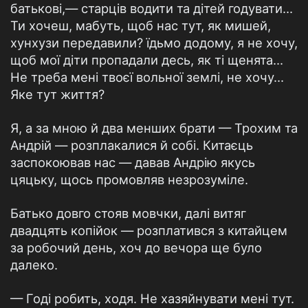
батькові,— старців водити та дітей годувати...
Ти хочеш, мабуть, щоб нас тут, як мишей,
хунхузи передавили? їдьмо додому, я не хочу,
щоб мої діти пропадали десь, як ті щенята...
Не треба мені твоєї вольної землі, не хочу...
Яке тут життя?
Я, а за мною й два менших брати — Трохим та
Андрій — розплакалися й собі. Китаєць
заспокоював нас — давав Андрію якусь
цяцьку, щось промовляв незрозуміле.
Батько довго стояв мовчки, далі витяг
двадцять копійок — розплатився з китайцем
за робочий день, хоч до вечора ще було
далеко.
— Годі робить, ходя. Не хазяйнувати мені тут.