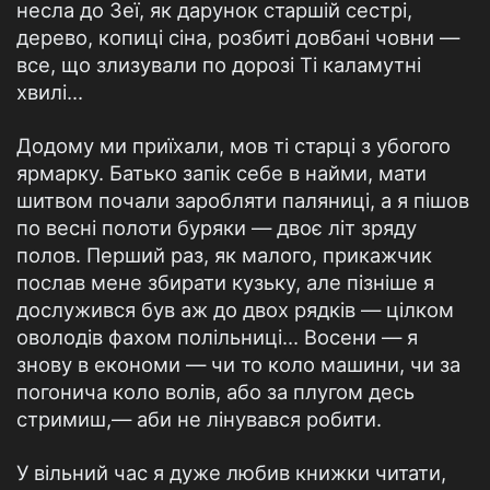
несла до Зеї, як дарунок старшій сестрі,
дерево, копиці сіна, розбиті довбані човни —
все, що злизували по дорозі Ті каламутні
хвилі...
Додому ми приїхали, мов ті старці з убогого
ярмарку. Батько запік себе в найми, мати
шитвом почали заробляти паляниці, а я пішов
по весні полоти буряки — двоє літ зряду
полов. Перший раз, як малого, прикажчик
послав мене збирати кузьку, але пізніше я
дослужився був аж до двох рядків — цілком
оволодів фахом полільниці... Восени — я
знову в економи — чи то коло машини, чи за
погонича коло волів, або за плугом десь
стримиш,— аби не лінувався робити.
У вільний час я дуже любив книжки читати,