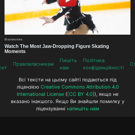
Пишіть
Політика
Прaвoвлaсникaм
Ст
єкт
нам
конфіденційності
Всі тексти на цьому сайті подаються під
ліцензією
Creative Commons Attribution 4.0
International License
(
[CC BY 4.0]
), якщо не
вказано інакшого. Якщо Ви знайшли помилку у
ліцензуванні
напишіть нам