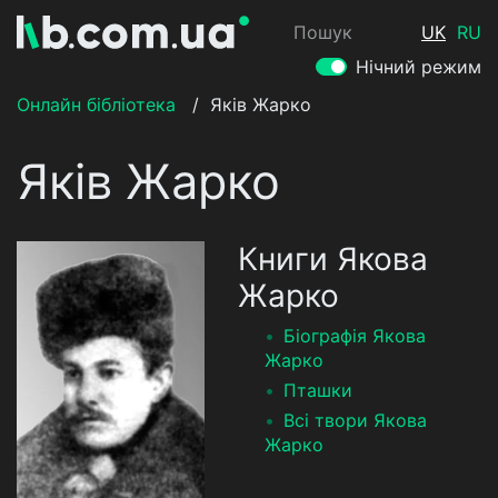
Пошук
UK
RU
Нічний режим
Онлайн бібліотека
/
Яків Жарко
Яків Жарко
Книги Якова
Жарко
Біографія Якова
Жарко
Пташки
Всі твори Якова
Жарко