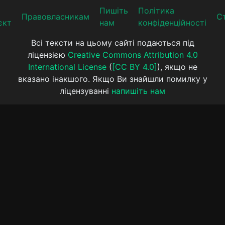
Пишіть
Політика
Прaвoвлaсникaм
Ст
єкт
нам
конфіденційності
Всі тексти на цьому сайті подаються під
ліцензією
Creative Commons Attribution 4.0
International License
(
[CC BY 4.0]
), якщо не
вказано інакшого. Якщо Ви знайшли помилку у
ліцензуванні
напишіть нам