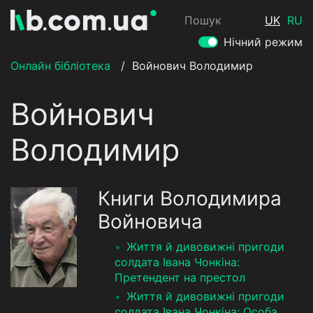
Пошук
UK
RU
Нічний режим
Онлайн бібліотека
/
Войнович Володимир
Войнович
Володимир
Книги Володимира
Войновича
Життя й дивовижні пригоди
солдата Івана Чонкіна:
Претендент на престол
Життя й дивовижні пригоди
солдата Івана Чонкіна: Особа