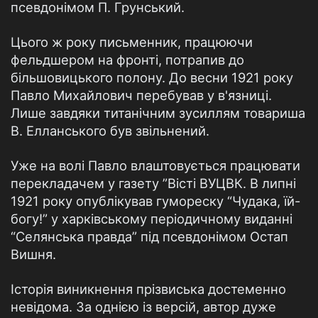
псевдонімом П. Грунський.
Цього ж року письменник, працюючи
фельдшером на фронті, потрапив до
більшовицького полону. До весни 1921 року
Павло Михайлович перебував у в'язниці.
Лише завдяки титанічним зусиллям товариша
В. Елланського був звільнений.
Уже на волі Павло влаштовується працювати
перекладачем у газету ”Вісті ВУЦВК. В липні
1921 року опублікував гумореску “Чудака, їй-
богу!” у харківському періодичному виданні
“Селянська правда” під псевдонімом Остап
Вишня.
Історія виникнення прізвиська достеменно
невідома. За однією із версій, автор дуже