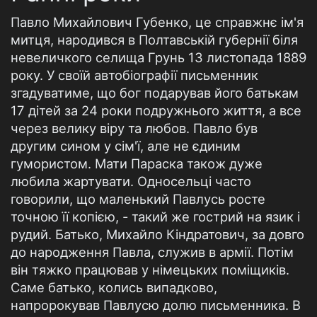
Павло Михайлович Губенко, це справжнє ім'я
митця, народився в Полтавській губернії біля
невеличкого селища Грунь 13 листопада 1889
року. У своїй автобіографії письменник
згадуватиме, що бог подарував його батькам
17 дітей за 24 роки подружнього життя, а все
через велику віру та любов. Павло був
другим сином у сім'ї, але не єдиним
гумористом. Мати Параска також дуже
любила жартувати. Односельці часто
говорили, що маленький Павлусь росте
точною її копією, - такий же гострий на язик і
рудий. Батько, Михайло Кіндратович, за довго
до народження Павла, служив в армії. Потім
він тяжко працював у німецьких поміщиків.
Саме батько, колись випадково,
напророкував Павлусю долю письменника. В