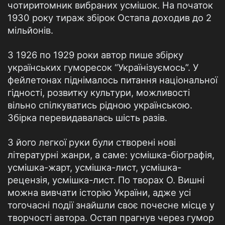
чотиритомник вибраних усмішок. На початок
1930 року тираж збірок Остапа доходив до 2
мільйонів.
З 1926 по 1929 роки автор пише збірку
українських гуморесок “Українізуємось”. У
фейлетонах піднімалось питання національної
гідності, розвитку культури, можливості
вільно спілкуватись рідною українською.
Збірка перевидавалась шість разів.
З його легкої руки були створені нові
літературні жанри, а саме: усмішка-біографія,
усмішка-жарт, усмішка-лист, усмішка-
рецензія, усмішка-лист. По творах О. Вишні
можна вивчати історію України, адже усі
тогочасні події знайшли своє почесне місце у
творчості автора. Остап прагнув через гумор