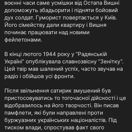
воєнні часи саме усмішки від Остапа Вишні
допоможуть збадьорити і підняти бойовий
дух солдат. Гуморист повертається у Київ.
Його сімейству дали квартиру і Вишня
починає працювати над новими
фейлетонами.
В кінці лютого 1944 року у “Радянській
Україні” опублікувала славнозвісну “Зенітку”.
Цей твір мав шалений успіх, часто звучав на
радіо і обійшов усі фронти.
Після звільнення сатирик змушений був
пристосовуватись то тогочасної дійсності і це
відобразилось на його творчості. Він писав
памфлети, які були направлені проти
буржуазних українських націоналістів. Під
тиском влади, спростував факт свого