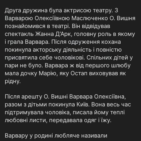
Друга дружина була актрисою театру. З
Варварою Олексіївною Маслюченко О. Вишня
познайомився в театрі. Він відвідував
спектакль Жанна Д‘Арк, головну роль в якому
і грала Варвара. Після одруження кохана
покинула акторську діяльність і повністю
присвятила себе чоловікові. Спільних дітей у
пари не було. Варвара ж від першого шлюбу
мала дочку Марію, яку Остап виховував як
рідну.
Після арешту О. Вишні Варвара Олексіївна,
разом з дітьми покинула Київ. Вона весь час
підтримувала чоловіка, писала йому теплі
любовні листи, передавала одяг і їжу.
Варвару у родині любляче називали