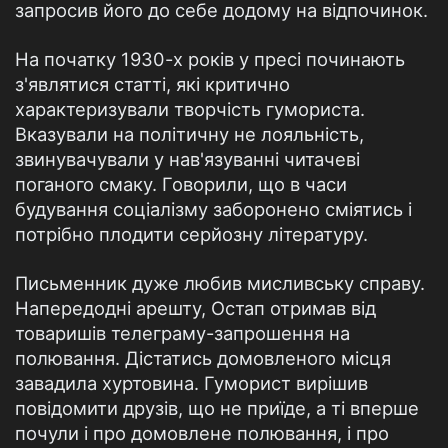
запросив його до себе додому на відпочинок.
На початку 1930-х років у пресі починають
з'являтися статті, які критично
характеризували творчість гумориста.
Вказували на політичну не лояльність,
звинувачували у нав'язуванні читачеві
поганого смаку. Говорили, що в часи
будування соціалізму заборонено сміятись і
потрібно плодити серйозну літературу.
Письменник дуже любив мисливську справу.
Напередодні арешту, Остап отримав від
товаришів телеграму-запрошення на
полювання. Дістатись домовленого місця
завадила хуртовина. Гуморист вирішив
повідомити друзів, що не приїде, а ті вперше
почули і про домовлене полювання, і про