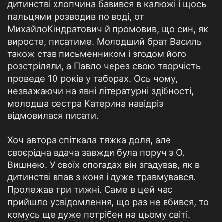
дитинстві хлопчина бавився в калюжі і щось
пальцями розводив по воді, от
Михайло
Кіндратович й промовив, що син, як
виросте, писатиме. Молодший брат Василь
також став письменником і згодом його
розстріляли, а Павло через свою творчість
проведе 10 років у таборах. Ось чому,
незважаючи на явні літературні здібності,
молодша сестра Катерина навідріз
відмовилася писати.
Хоч автора спіткала тяжка доля, але
своєрідна вдача завжди була поруч з О.
Вишнею. У своїх спогадах він згадував, як в
дитинстві впав з коня і дуже травмувався.
Пролежав три тижні. Саме в цей час
прийшло усвідомлення, що раз не вбився, то
комусь ще дуже потрібен на цьому світі.