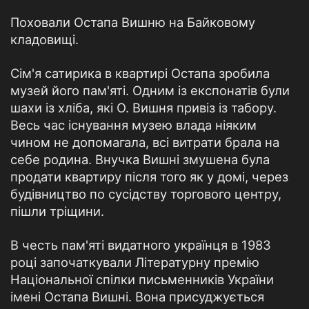
Поховали Остапа Вишню на Байковому
кладовищі.
Сім'я сатирика в квартирі Остапа зробила
музей його пам'яті. Одним із експонатів були
шахи із хліба, які О. Вишня привіз із табору.
Весь час існування музею влада ніяким
чином не допомагала, всі витрати брала на
себе родина. Внучка Вишні змушена була
продати квартиру після того як у домі, через
будівництво по сусідству торгового центру,
пішли тріщини.
В честь пам'яті видатного українця в 1983
році започаткували Літературну премію
Національної спілки письменників України
імені Остапа Вишні. Вона присуджується