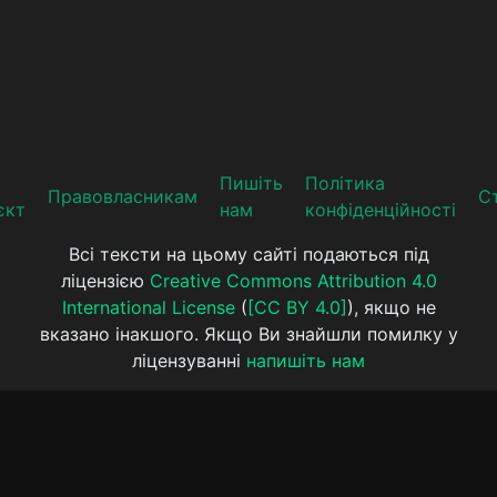
Пишіть
Політика
Прaвoвлaсникaм
Ст
єкт
нам
конфіденційності
Всі тексти на цьому сайті подаються під
ліцензією
Creative Commons Attribution 4.0
International License
(
[CC BY 4.0]
), якщо не
вказано інакшого. Якщо Ви знайшли помилку у
ліцензуванні
напишіть нам