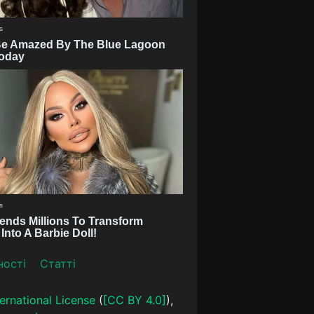
ності
Статті
ernational License
(
[CC BY 4.0]
),