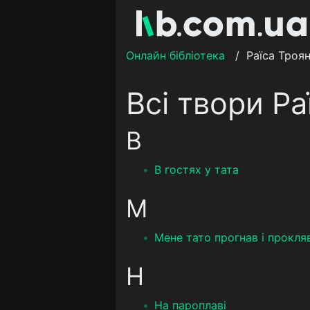
Онлайн бібліотека
/
Раїса Троя
Всі твори Р
В
В гостях у тата
М
Мене тато прогнав і прокляв.
Н
На пароплаві