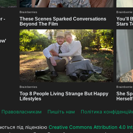
Прaвoвлaсникaм
Пишіть нам
Політика конфіденцій
аються під ліцензією
Creative Commons Attribution 4.0 Int