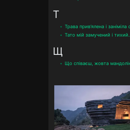
Т
Трава прив’ялена і заніміла о
Тато мій замучений і тихий..
Щ
Що співаєш, жовта мандолін