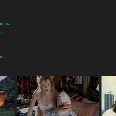
сінь...
.
о...