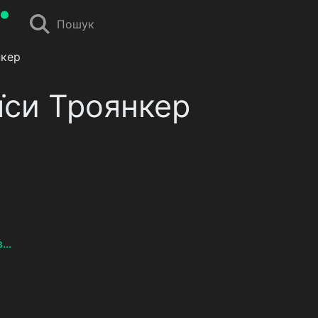
Пошук
нкер
аїси Троянкер
..