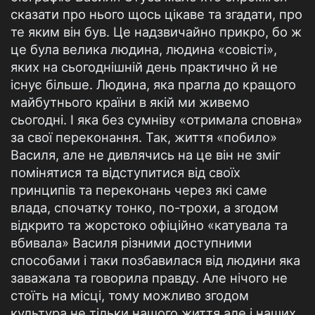
сказати про нього щось цікаве та згадати, про
те яким він був. Це надзвичайно прикро, бо ж
це була велика людина, людина «совісті»,
яких на сьогоднішній день практично й не
існує більше. Людина, яка прагла до кращого
майбутнього країни в якій ми живемо
сьогодні. І яка без сумніву «отримала сповна»
за свої переконання. Так, життя «побило»
Василя, але не дивлячись на це він не зміг
помінятися та відступитися від своїх
принципів та переконань через які саме
влада, спочатку тонко, по-трохи, а згодом
відкрито та жорстоко офіційно «катувала та
вбивала» Василя різними доступними
способами і таки позбавилася від людини яка
заважала та говорила правду. Але нічого не
стоїть на місці, тому можливо згодом
культура не тільки нашого життя але і наших