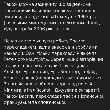
Також можна зазначити що за деякими
написаними Василем поезіями поставлені
вистави, серед яких: «Птах душі» 1993 рік
(київським мистецьким колективом «Кін»),
«Іду за край» 2006 рік, та інші.
Не можливо оминути роботу Василя
перекладачем, адже внесок він зробив чи
немалий. Одні тільки переклади Рільке та
Гете чого коштують. Серед інших авторів чиї
твори він переклав були: Пауль Целан,
Альберт Еренштейн, Ерік Кестнер, Гітфрід
Бенне, та інші (переклади з німецької мови).
З англійської зроблено переклад поезій
Кіплінга, з італійської – Джузеппе Унгаретті.
Також Василь перекладав твори з іспанської,
французької та слов’янської.