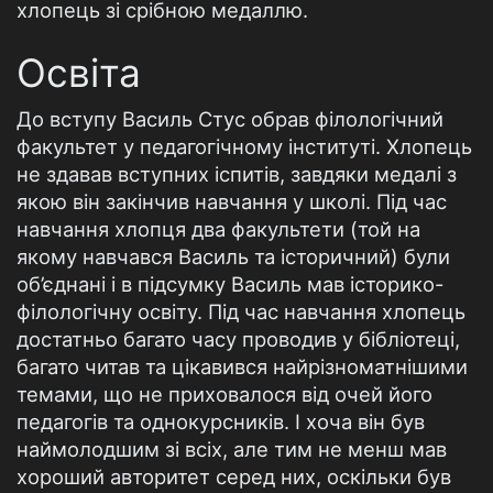
хлопець зі срібною медаллю.
Освіта
До вступу Василь Стус обрав філологічний
факультет у педагогічному інституті. Хлопець
не здавав вступних іспитів, завдяки медалі з
якою він закінчив навчання у школі. Під час
навчання хлопця два факультети (той на
якому навчався Василь та історичний) були
об’єднані і в підсумку Василь мав історико-
філологічну освіту. Під час навчання хлопець
достатньо багато часу проводив у бібліотеці,
багато читав та цікавився найрізноматнішими
темами, що не приховалося від очей його
педагогів та однокурсників. І хоча він був
наймолодшим зі всіх, але тим не менш мав
хороший авторитет серед них, оскільки був