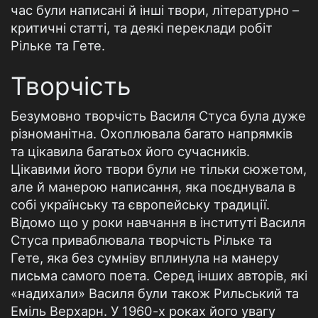
час були написані й інші твори, літературно –
критичні статті, та деякі переклади робіт
Рільке та Гете.
Творчість
Безумовно творчість Василя Стуса була дуже
різноманітна. Охоплювала багато напрямків
та цікавила багатьох його сучасників.
Цікавими його твори були не тільки сюжетом,
але й манерою написання, яка поєднувала в
собі українську та європейську традиції.
Відомо що у роки навчання в інституті Василя
Стуса приваблювала творчість Рільке та
Гете, яка без сумніву вплинула на манеру
письма самого поета. Серед інших авторів, які
«надихали» Василя були також Рильський та
Еміль Верхарн. У 1960-х роках його увагу