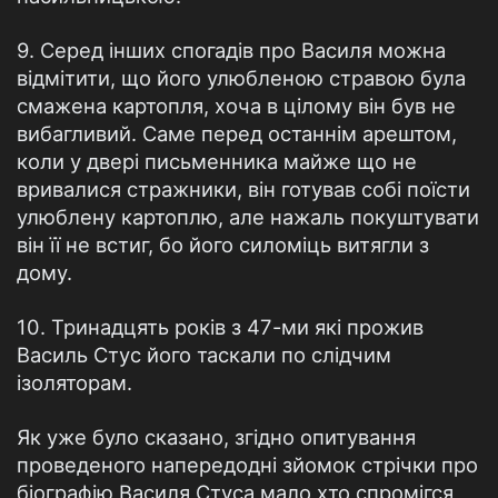
9. Серед інших спогадів про Василя можна
відмітити, що його улюбленою стравою була
смажена картопля, хоча в цілому він був не
вибагливий. Саме перед останнім арештом,
коли у двері письменника майже що не
вривалися стражники, він готував собі поїсти
улюблену картоплю, але нажаль покуштувати
він її не встиг, бо його силоміць витягли з
дому.
10. Тринадцять років з 47-ми які прожив
Василь Стус його таскали по слідчим
ізоляторам.
Як уже було сказано, згідно опитування
проведеного напередодні зйомок стрічки про
біографію Василя Стуса мало хто спромігся