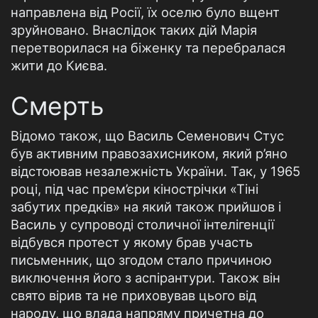
направлена від Росії, їх оселю було вщент
зруйновано. Внаслідок таких дій Марія
перетворилася на біженку та перебралася
жити до Києва.
Смерть
Відомо також, що Василь Семенович Стус
був активним правозахисником, який р’яно
відстоював незалежність України. Так, у 1965
році, під час прем’єри кінострічки «Тіні
забутих предків» на який також прийшов і
Василь у супроводі столичної інтелігенції
відбувся протест у якому брав участь
письменник, що згодом стало причиною
виключення його з аспірантури. Також він
свято вірив та не приховував цього від
народу, що влада напряму причетна до