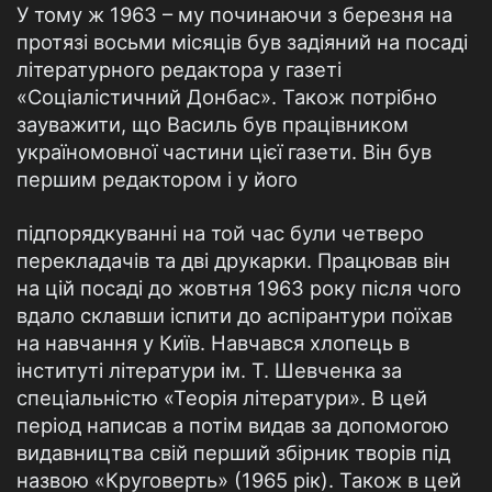
У тому ж 1963 – му починаючи з березня на
протязі восьми місяців був задіяний на посаді
літературного редактора у газеті
«Соціалістичний Донбас». Також потрібно
зауважити, що Василь був працівником
україномовної частини цієї газети. Він був
першим редактором і у його
підпорядкуванні на той час були четверо
перекладачів та дві друкарки. Працював він
на цій посаді до жовтня 1963 року після чого
вдало склавши іспити до аспірантури поїхав
на навчання у Київ. Навчався хлопець в
інституті літератури ім. Т. Шевченка за
спеціальністю «Теорія літератури». В цей
період написав а потім видав за допомогою
видавництва свій перший збірник творів під
назвою «Круговерть» (1965 рік). Також в цей