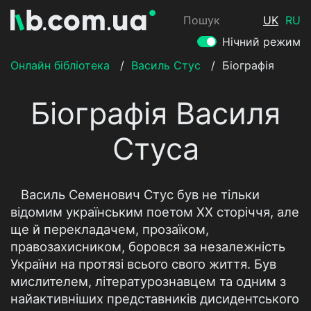
Пошук
UK
RU
Нічний режим
Онлайн бібліотека
/
Василь Стус
/
Біографія
Біографія Василя
Стуса
Василь Семенович Стус був не тільки
відомим українським поетом ХХ сторіччя, але
ще й перекладачем, прозаїком,
правозахисником, боровся за незалежність
України на протязі всього свого життя. Був
мислителем, літературознавцем та одним з
найактивніших представників дисидентського