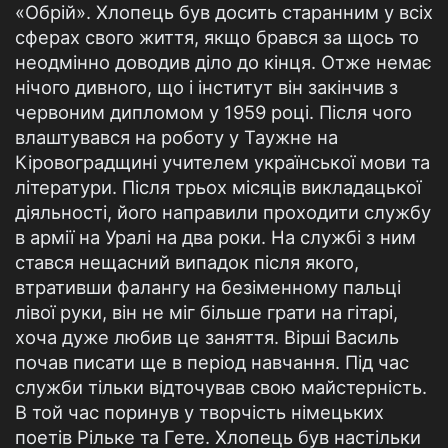
«Обрій». Хлопець був досить старанним у всіх
сферах свого життя, якщо брався за щось то
неодмінно доводив діло до кінця. Отже немає
нічого дивного, що і інститут він закінчив з
червоним дипломом у 1959 році. Після чого
влаштувався на роботу у Таужне на
Кіровоградщині учителем української мови та
літератури. Після трьох місяців викладацької
діяльності, його направили проходити службу
в армії на Уралі на два роки. На службі з ним
стався нещасний випадок після якого,
втративши фалангу на безіменному пальці
лівої руки, він не міг більше грати на гітарі,
хоча дуже любив це заняття. Вірші Василь
почав писати ще в період навчання. Під час
служби тільки відточував свою майстерність.
В той час поринув у творчість німецьких
поетів Рільке та Гете. Хлопець був настільки