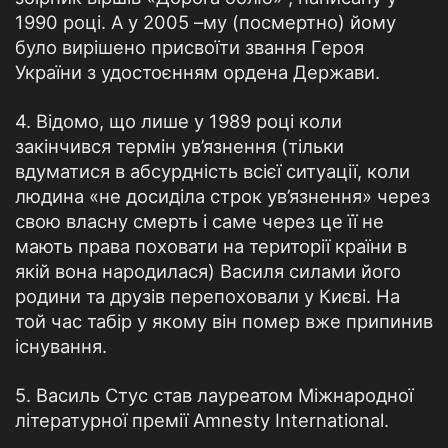
1990 році. А у 2005 –му (посмертно) йому
було вирішено присвоїти звання Героя
України з удостоєнням ордена Держави.
4. Відомо, що лише у 1989 році коли
закінчився термін ув’язнення (тільки
вдуматися в абсурдність всієї ситуації, коли
людина «не досиділа строк ув’язнення» через
свою власну смерть і саме через це її не
мають права поховати на території країни в
якій вона народилася) Василя силами його
родини та друзів перепоховали у Києві. На
той час табір у якому він помер вже припинив
існування.
5. Василь Стус став лауреатом Міжнародної
літературної премії Amnesty International.