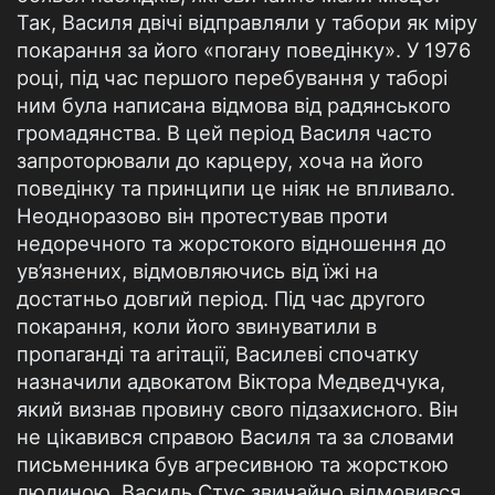
Так, Василя двічі відправляли у табори як міру
покарання за його «погану поведінку». У 1976
році, під час першого перебування у таборі
ним була написана відмова від радянського
громадянства. В цей період Василя часто
запроторювали до карцеру, хоча на його
поведінку та принципи це ніяк не впливало.
Неодноразово він протестував проти
недоречного та жорстокого відношення до
ув’язнених, відмовляючись від їжі на
достатньо довгий період. Під час другого
покарання, коли його звинуватили в
пропаганді та агітації, Василеві спочатку
назначили адвокатом Віктора Медведчука,
який визнав провину свого підзахисного. Він
не цікавився справою Василя та за словами
письменника був агресивною та жорсткою
людиною. Василь Стус звичайно відмовився