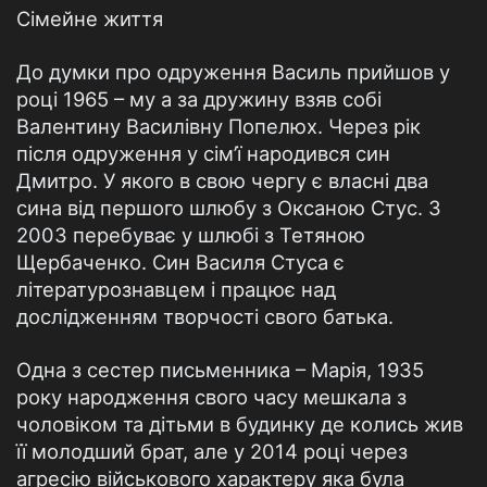
Сімейне життя
До думки про одруження Василь прийшов у
році 1965 – му а за дружину взяв собі
Валентину Василівну Попелюх. Через рік
після одруження у сім’ї народився син
Дмитро. У якого в свою чергу є власні два
сина від першого шлюбу з Оксаною Стус. З
2003 перебуває у шлюбі з Тетяною
Щербаченко. Син Василя Стуса є
літературознавцем і працює над
дослідженням творчості свого батька.
Одна з сестер письменника – Марія, 1935
року народження свого часу мешкала з
чоловіком та дітьми в будинку де колись жив
її молодший брат, але у 2014 році через
агресію військового характеру яка була