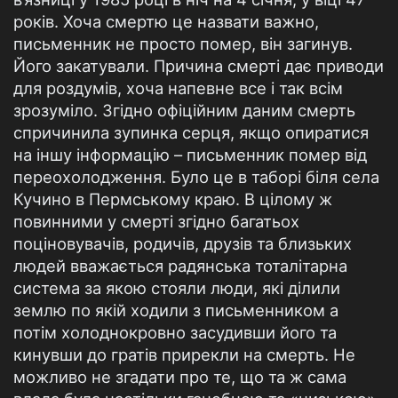
років. Хоча смертю це назвати важно,
письменник не просто помер, він загинув.
Його закатували. Причина смерті дає приводи
для роздумів, хоча напевне все і так всім
зрозуміло. Згідно офіційним даним смерть
спричинила зупинка серця, якщо опиратися
на іншу інформацію – письменник помер від
переохолодження. Було це в таборі біля села
Кучино в Пермському краю. В цілому ж
повинними у смерті згідно багатьох
поціновувачів, родичів, друзів та близьких
людей вважається радянська тоталітарна
система за якою стояли люди, які ділили
землю по якій ходили з письменником а
потім холоднокровно засудивши його та
кинувши до гратів прирекли на смерть. Не
можливо не згадати про те, що та ж сама