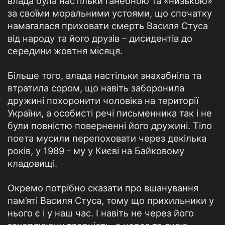
влада була настільки ганебною та «низькою»
за своїми моральними устоями, що спочатку
намагалася приховати смерть Василя Стуса
від народу та його друзів – дисидентів до
середини жовтня місяця.
Більше того, влада настільки знахабніла та
втратила сором, що навіть заборонила
дружині похоронити чоловіка на території
України, а особисті речі письменника так і не
були повністю поверненні його дружині. Тіло
поета мусили перепоховати через декілька
років, у 1989 - му у Києві на Байковому
кладовищі.
Окремо потрібно сказати про вшанування
пам’яті Василя Стуса, тому що прихильники у
нього є і у наш час. І навіть не через його