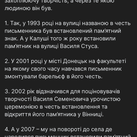
захоплюючу творчість, а через те якою
людиною він був.
1. Так, у 1993 році на вулиці названою в честь
письменника був встановлений пам’ятний
знак. А у Калуші того ж року встановили
пам’ятник на вулиці Василя Стуса.
2. У 2001 році у місті Донецьк на факультеті
на якому свого часу навчався письменник
змонтували барельєф в його честь.
3. 2002 рік відзначився для поціновувачів
творчості Василя Семеновича урочистою
церемонією в честь встановлення та
відкриття його пам’ятника у Вінниці.
4. А у 2007 – му на повороті до села де
народився письменник встановили пам’ятний