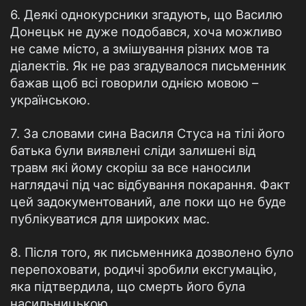
6. Деякі однокурсники згадують, що Василю
Донецьк не дуже подобався, хоча можливо
не саме місто, а змішування різних мов та
діалектів. Як не раз згадувалося письменник
бажав щоб всі говорили однією мовою –
українською.
7. За словами сина Василя Стуса на тілі його
батька були виявлені сліди залишені від
травм які йому скоріш за все наносили
наглядачі під час відбування покарання. Факт
цей задокументований, але поки що не буде
публікуватися для широких мас.
8. Після того, як письменника дозволено було
перепоховати, родичі зробили ексгумацію,
яка підтвердила, що смерть його була
насильницькою.