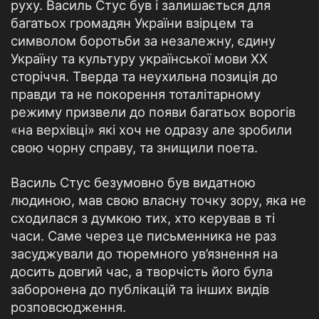
руху. Василь Стус був і залишається для
багатьох громадян України взірцем та
символом боротьби за незалежну, єдину
Україну та культуру української мови ХХ
сторіччя. Тверда та неухильна позиція до
правди та не покорення тоталітарному
режиму призвели до появи багатьох ворогів
«на верхівці» які хоч не одразу але зробили
свою чорну справу, та знищили поета.
Василь Стус безумовно був видатною
людиною, мав свою власну точку зору, яка не
сходилася з думкою тих, хто керував в ті
часи. Саме через це письменника не раз
засуджували до тюремного ув’язнення на
досить довгий час, а творчість його була
заборонена до публікацій та інших видів
розповсюдження.