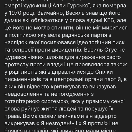
смерті художниці Алли Гурської, яка померла
у 1970 році. Звичайно, Василь знав що його
думки які облікаються у слова відомі КГБ, але
це його не могло спинити, він не міг миритися
з політикою яку вела радянська партія в
наслідок якої посилювався ідеологічний тиск
та репресії проти дисидентів. Василь Стус не
цурався ніяких шляхів для вираження свого
протесту проти влади і це проявлялося також
у ряді листів які відправлялися до Спілки
письменників та в центральні органи партій, в
яких він відверто критикував та виказував
невдоволення та непогодження з
тоталітарною системою, яка у прямому сенсі
слова руйнує життя людей та порушує їх
права. Всіма своїми вчинками він відверто
викрикував « Я незгоден!» і « Я проти!» і не
боявся наслідків, які звичайно мали місце.