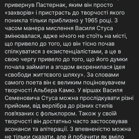
привернув Пастернак, яким він просто
«захворів» і пристрасть до творчості якого
поникла тільки приблизно у 1965 році. З
часом манера мислення Василя Стуса
змінювалася, адже нічого не стоїть на місті,
що привело до того, що він тісно почав
спілкуватися з екзистенціалістами, а це в
свою чергу привело до того, що його думки
почала займати а згодом вкоренилася ідея
«свободи життєвого шляху». За словами
самого поета він є великим поціновувачем
творчості Альбера Камю. У віршах Василя
Семеновича Стуса можна прослідкувати різні
прийоми, від верлібра до різних стилів
пов’язаних с фольклором. Також у своїй
творчості він достатньо часто застосовував
асонанси та алітерації. З впевненістю можна
не тільки сказати, але й побачити як вміло