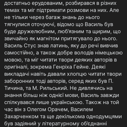
достатньо ерудованим, розбирався в різних
темах та міг підтримати розмови на них. Але
не тільки через багаж знань до нього
тягнулися оточуючі, відомо що Василь був
буде дружелюбним, люб’язним та щирим, що
звичайно як магнітом притягувало до нього.
Василь Стус знав латинь, яку до речі вивчив
самостійно, а також добре володів німецькою
мовою, та міг читати твори деяких авторів в
оригіналі, зокрема Генріха Гейне. Деякі
викладачі навіть давали хлопцю читати твори
заборонних тоді авторів, серед яких був П.
Тичина, та М. Рильський. Не дивлячись на
знання більш ніж однієї мови, Василь завжди
спілкувався лише українською. Також на той
час він з Олегом Орачем, Василем
Захарченком та ще декількома однодумцями
був задіяний у літературному об’єднанні