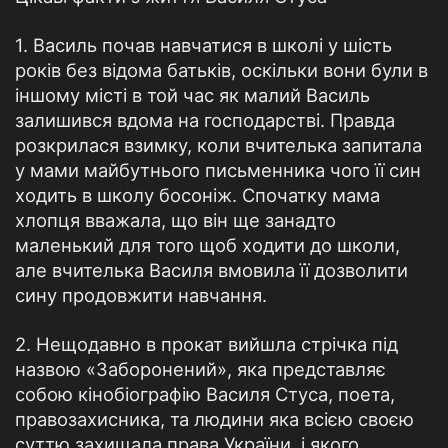
1. Василь почав навчатися в школі у шість
років без відома батьків, оскільки вони були в
іншому місті в той час як малий Василь
залишився вдома на господарстві. Правда
розкрилася взимку, коли вчителька запитала
у мами майбутнього письменника чого її син
ходить в школу босоніж. Спочатку мама
хлопця вважала, що він ще занадто
маленький для того щоб ходити до школи,
але вчителька Василя вмовила її дозволити
сину продовжити навчання.
2. Нещодавно в прокат вийшла стрічка під
назвою «Заборонений», яка представляє
собою кінобіографію Василя Стуса, поета,
правозахисника, та людини яка всією своєю
суттю захищала права України, і якого