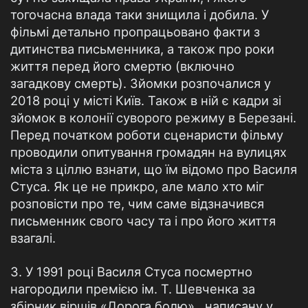
тогочасна влада таки знищила і добила. У
фільмі детально пропрацьовано факти з
дитинства письменника, а також про роки
життя перед його смертю (включно
загадкову смерть). Зйомки розпочалися у
2018 році у місті Київ. Також в ній є кадри зі
зйомок в колонії суворого режиму в Березані.
Перед початком роботи сценаристи фільму
проводили опитування громадян на вулицях
міста з ціллю взнати, що їм відомо про Василя
Стуса. Як це не прикро, але мало хто міг
розповісти про те, чим саме відзначився
письменник свого часу та і про його життя
взагалі.
3. У 1991 році Василя Стуса посмертно
нагородили премією ім. Т. Шевченка за
збірник віршів «Дорога болю» , написану у