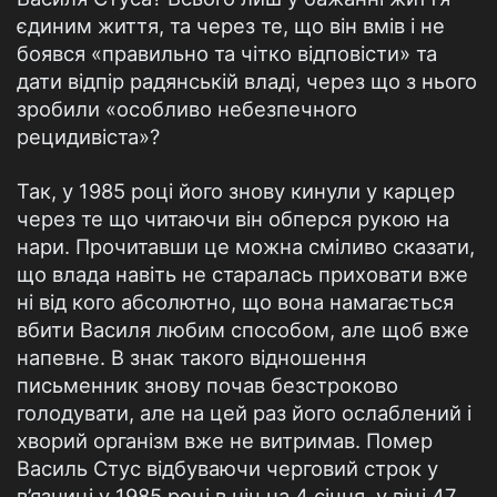
єдиним життя, та через те, що він вмів і не
боявся «правильно та чітко відповісти» та
дати відпір радянській владі, через що з нього
зробили «особливо небезпечного
рецидивіста»?
Так, у 1985 році його знову кинули у карцер
через те що читаючи він обперся рукою на
нари. Прочитавши це можна сміливо сказати,
що влада навіть не старалась приховати вже
ні від кого абсолютно, що вона намагається
вбити Василя любим способом, але щоб вже
напевне. В знак такого відношення
письменник знову почав безстроково
голодувати, але на цей раз його ослаблений і
хворий організм вже не витримав. Помер
Василь Стус відбуваючи черговий строк у
в’язниці у 1985 році в ніч на 4 січня, у віці 47