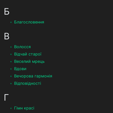
Б
Благословення
В
Волосся
Відчай старої
Веселий мрець
Вдови
Вечорова гармонія
Відповідності
Г
Гімн красі