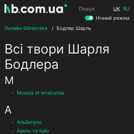
Пошук
UK
RU
Нічний режим
Онлайн бібліотека
/
Бодлер Шарль
Всі твори Шарля
Бодлера
M
Moesta et errabunda
А
Альбатрос
Авель та Каїн