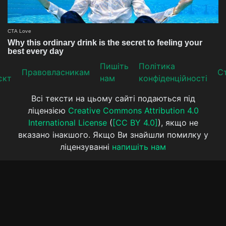
Пишіть
Політика
Прaвoвлaсникaм
Ст
єкт
нам
конфіденційності
Всі тексти на цьому сайті подаються під
ліцензією
Creative Commons Attribution 4.0
International License
(
[CC BY 4.0]
), якщо не
вказано інакшого. Якщо Ви знайшли помилку у
ліцензуванні
напишіть нам