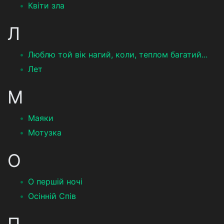
Квіти зла
Л
Люблю той вік нагий, коли, теплом багатий...
Лет
М
Маяки
Мотузка
О
О першій ночі
Осінній Спів