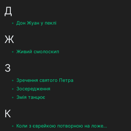
Д
Дон Жуан у пеклі
Ж
Живий смолоскип
З
Зречення святого Петра
Зосередження
Змія танцює
К
Коли з єврейкою потворною на ложе…