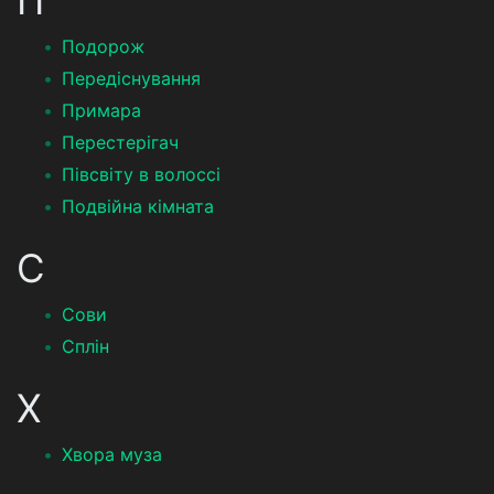
П
Подорож
Передіснування
Примара
Перестерігач
Півсвіту в волоссі
Подвійна кімната
С
Сови
Сплін
Х
Хвора муза