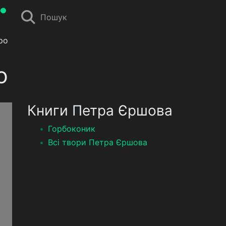
Пошук
ро
о
Книги Петра Єршова
Горбоконик
Всі твори Петра Єршова