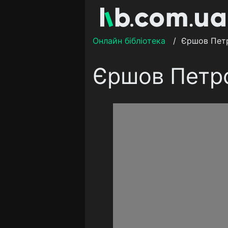
Онлайн бібліотека
/
Єршов Пет
Єршов Петр