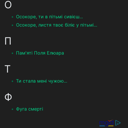
О
Осокоре, ти в пітьмі сивієш...
Осокоре, листя твоє біліє у пітьмі...
П
Пам'яті Поля Елюара
Т
Ти стала мені чужою...
Ф
Фуга смерті