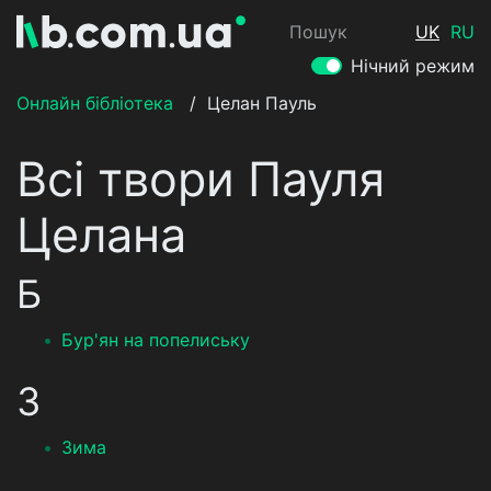
Пошук
UK
RU
Нічний режим
Онлайн бібліотека
/
Целан Пауль
Всі твори Пауля
Целана
Б
Бур'ян на попелиську
З
Зима