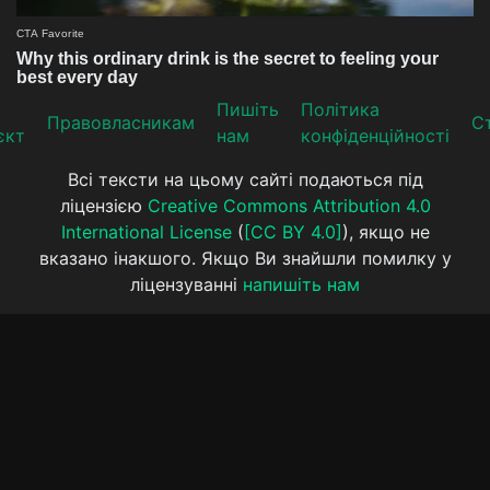
Пишіть
Політика
Прaвoвлaсникaм
Ст
єкт
нам
конфіденційності
Всі тексти на цьому сайті подаються під
ліцензією
Creative Commons Attribution 4.0
International License
(
[CC BY 4.0]
), якщо не
вказано інакшого. Якщо Ви знайшли помилку у
ліцензуванні
напишіть нам