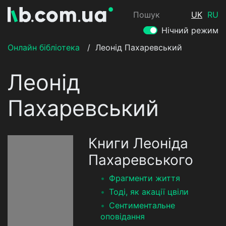
Пошук
UK
RU
Нічний режим
Онлайн бібліотека
/
Леонід Пахаревський
Леонід
Пахаревський
Книги Леоніда
Пахаревського
Фрагменти життя
Тоді, як акації цвіли
Сентиментальне
оповідання