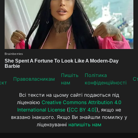
Пишіть
Політика
Прaвoвлaсникaм
Ст
єкт
нам
конфіденційності
Всі тексти на цьому сайті подаються під
ліцензією
Creative Commons Attribution 4.0
International License
(
[CC BY 4.0]
), якщо не
вказано інакшого. Якщо Ви знайшли помилку у
ліцензуванні
напишіть нам