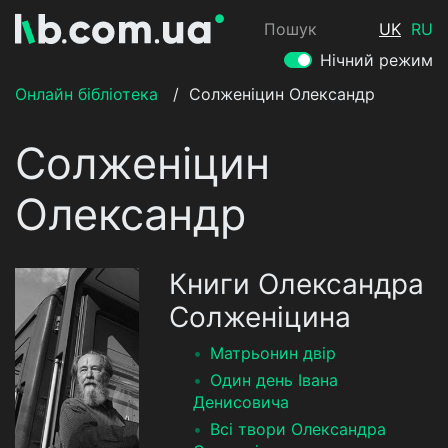
Пошук
UK
RU
Нічний режим
Онлайн бібліотека
/
Солженіцин Олександр
Солженіцин
Олександр
Книги Олександра
Солженіцина
Матрьонин двір
Один день Івана
Денисовича
Всі твори Олександра