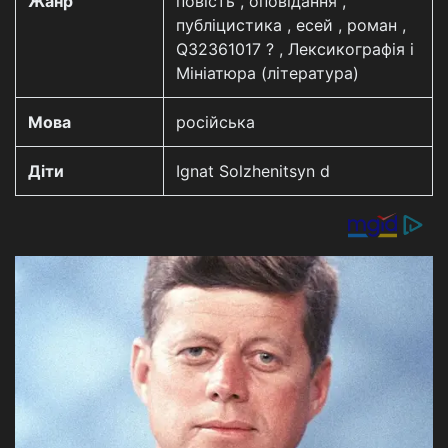
Жанр
повість , оповідання ,
публіцистика , есей , роман ,
Q32361017 ? , Лексикографія і
Мініатюра (література)
Мова
російська
Діти
Ignat Solzhenitsyn d