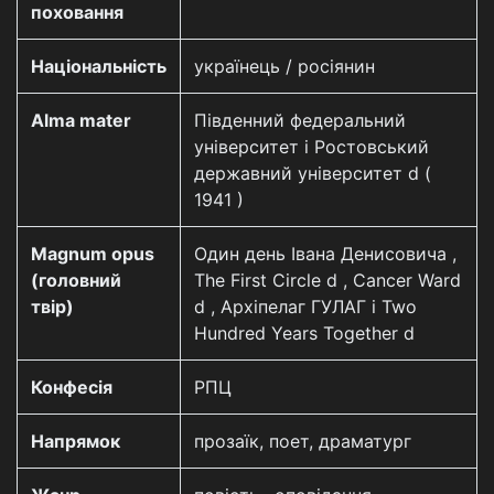
поховання
Національність
українець / росіянин
Alma mater
Південний федеральний
університет і Ростовський
державний університет d (
1941 )
Magnum opus
Один день Івана Денисовича ,
(головний
The First Circle d , Cancer Ward
твір)
d , Архіпелаг ГУЛАГ і Two
Hundred Years Together d
Конфесія
РПЦ
Напрямок
прозаїк, поет, драматург