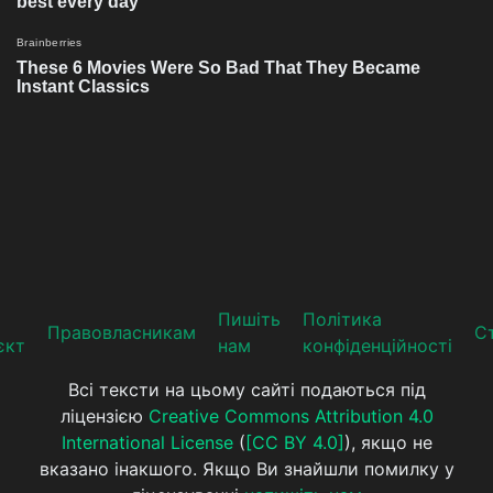
Пишіть
Політика
Прaвoвлaсникaм
Ст
єкт
нам
конфіденційності
Всі тексти на цьому сайті подаються під
ліцензією
Creative Commons Attribution 4.0
International License
(
[CC BY 4.0]
), якщо не
вказано інакшого. Якщо Ви знайшли помилку у