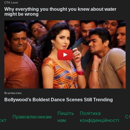
Пишіть
Політика
Прaвoвлaсникaм
Ст
єкт
нам
конфіденційності