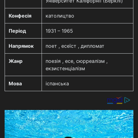
Університет Каліфорнії (Берклі)
Конфесія
католицтво
Період
1931 – 1965
Напрямок
поет , есеїст , дипломат
Жанр
поезія , есе, сюрреалізм ,
екзистенціалізм
Мова
іспанська