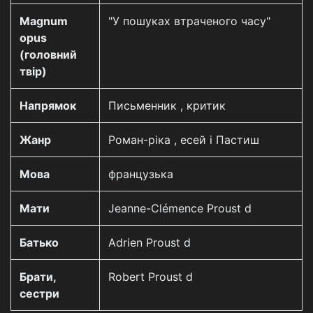
Magnum
"У пошуках втраченого часу"
opus
(головний
твір)
Напрямок
Письменник , критик
Жанр
Роман-ріка , есей і Пастиш
Мова
французька
Мати
Jeanne-Clémence Proust d
Батько
Adrien Proust d
Брати,
Robert Proust d
сестри