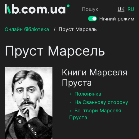
Пошук
UK
RU
Нічний режим
Онлайн бібліотека
/
Пруст Марсель
Пруст Марсель
Книги Марселя
Пруста
Полонянка
На Сваннову сторону
Всі твори Марселя
Пруста