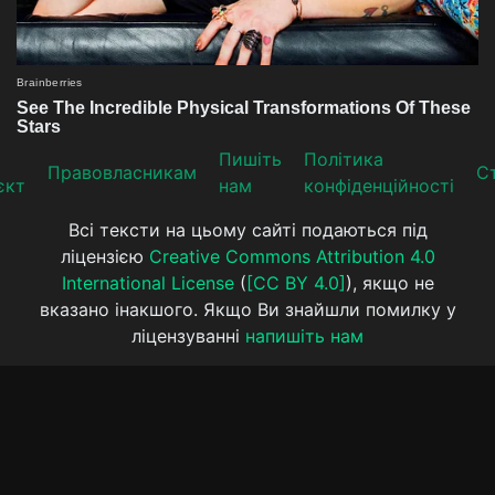
Пишіть
Політика
Прaвoвлaсникaм
Ст
єкт
нам
конфіденційності
Всі тексти на цьому сайті подаються під
ліцензією
Creative Commons Attribution 4.0
International License
(
[CC BY 4.0]
), якщо не
вказано інакшого. Якщо Ви знайшли помилку у
ліцензуванні
напишіть нам