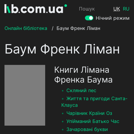
Пошук
UK
RU
Нічний режим
Онлайн бібліотека
/
Баум Френк Ліман
Баум Френк Ліман
Книги Лімана
Френка Баума
Скляний пес
Життя та пригоди Санта-
Клауса
Чарівник Країни Оз
Упійманий Батько Час
Зачаровані букви