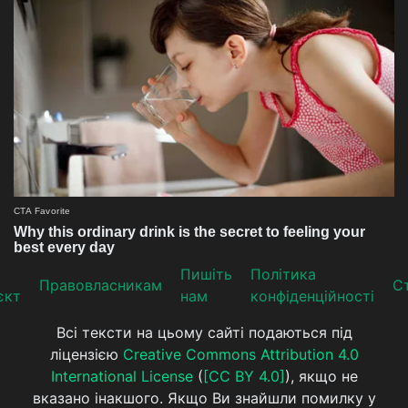
Пишіть
Політика
Прaвoвлaсникaм
Ст
єкт
нам
конфіденційності
Всі тексти на цьому сайті подаються під
ліцензією
Creative Commons Attribution 4.0
International License
(
[CC BY 4.0]
), якщо не
вказано інакшого. Якщо Ви знайшли помилку у