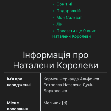
Сон тіні
Подорожній
Мон Сальват
Лік
Показати ще 9 книг
Наталени Королеви
Інформація про
Наталени Королеви
Ім'я при
Кармен Фернанда Альфонса
народженні
Естрелла Наталена Дунін-
Борковська
Місце
Мельник [d]
поховання