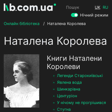
Пошук
UK
RU
Нічний режим
Онлайн бібліотека
/
Наталена Королева
Наталена Королева
Книги Наталени
Королеви
Легенди Старокиївські
Явлена вода
Шинкарівна
Центуріон
У нічому не прогрішився
Стугна