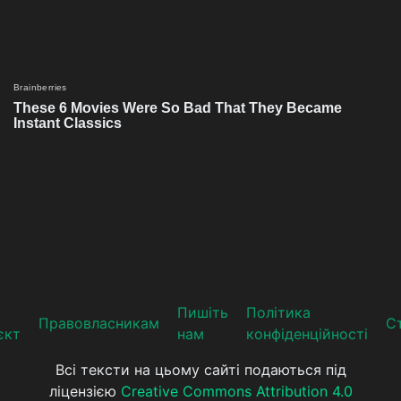
Пишіть
Політика
Прaвoвлaсникaм
Ст
єкт
нам
конфіденційності
Всі тексти на цьому сайті подаються під
ліцензією
Creative Commons Attribution 4.0