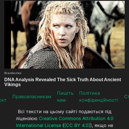
Пишіть
Політика
Прaвoвлaсникaм
Ст
єкт
нам
конфіденційності
Всі тексти на цьому сайті подаються під
ліцензією
Creative Commons Attribution 4.0
International License
(
[CC BY 4.0]
), якщо не