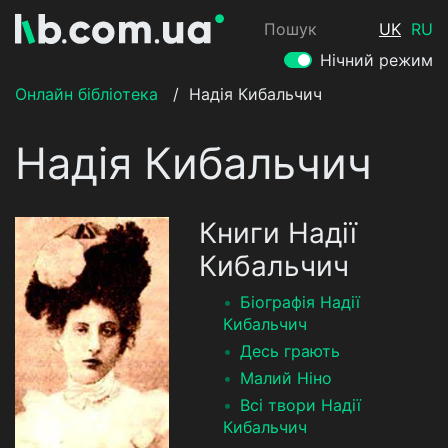
Пошук
UK
RU
Нічний режим
Онлайн бібліотека
/
Надія Кибальчич
Надія Кибальчич
Книги Надії
Кибальчич
Біографія Надії
Кибальчич
Десь грають
Малий Ніно
Всі твори Надії
Кибальчич