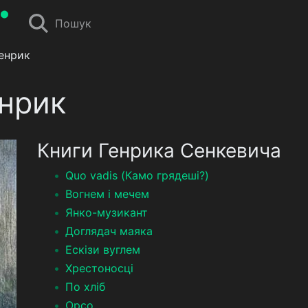
Пошук
енрик
нрик
Книги Генрика Сенкевича
Quo vadis (Камо грядеші?)
Вогнем і мечем
Янко-музикант
Доглядач маяка
Ескізи вуглем
Хрестоносці
По хліб
Орсо