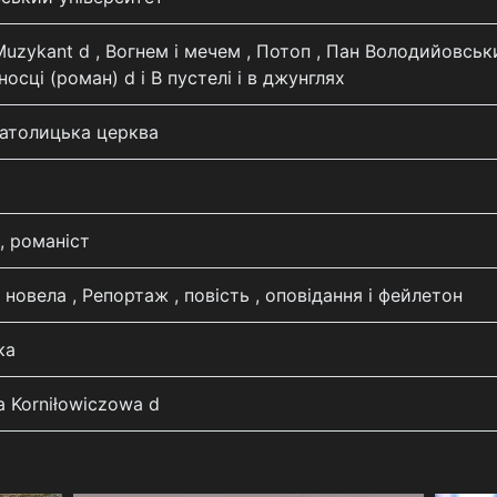
uzykant d , Вогнем і мечем , Потоп , Пан Володийовськ
осці (роман) d і В пустелі і в джунглях
атолицька церква
, романіст
 новела , Репортаж , повість , оповідання і фейлетон
ка
a Korniłowiczowa d