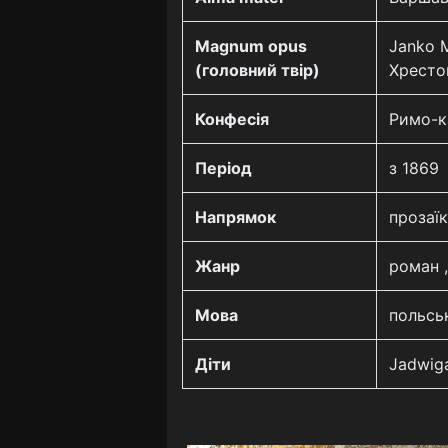
Magnum opus
Janko M
(головний твір)
Хрестон
Конфесія
Римо-к
Період
з 1869
Напрямок
прозаїк
Жанр
роман ,
Мова
польсь
Діти
Jadwig