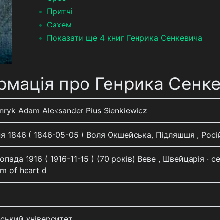
Притчі
Сахем
Показати ще 4 книг Генрика Сенкевича
рмація про Генрика Сенк
nryk Adam Aleksander Pius Sienkiewicz
я 1846 ( 1846-05-05 ) Воля Окшейська, Підляшшя , Росі
опада 1916 ( 1916-11-15 ) (70 років) Веве , Швейцарія · 
m of heart d
ський університет