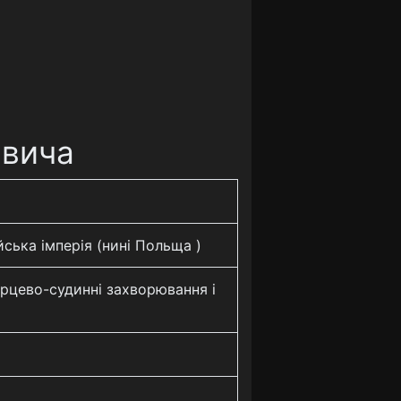
евича
йська імперія (нині Польща )
серцево-судинні захворювання і