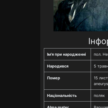
Інфо
Ім'я при народженні
пол. He
Народився
5 травн
Помер
15 лист
aneurys
Національність
поляк
Alma mater
Варшав