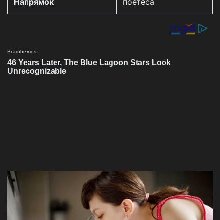
Напрямок
поетеса