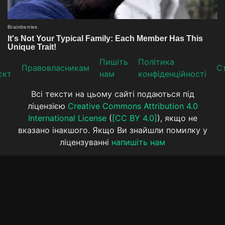
Пишіть
Політика
Прaвoвлaсникaм
Ст
єкт
нам
конфіденційності
Всі тексти на цьому сайті подаються під
ліцензією
Creative Commons Attribution 4.0
International License
(
[CC BY 4.0]
), якщо не
вказано інакшого. Якщо Ви знайшли помилку у
ліцензуванні
напишіть нам