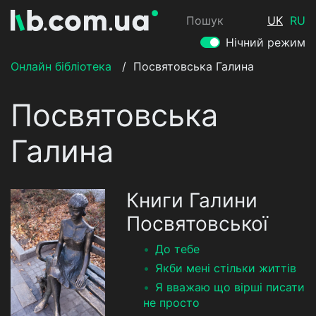
Пошук
UK
RU
Нічний режим
Онлайн бібліотека
/
Посвятовська Галина
Посвятовська
Галина
Книги Галини
Посвятовської
До тебе
Якби мені стільки життів
Я вважаю що вірші писати
не просто