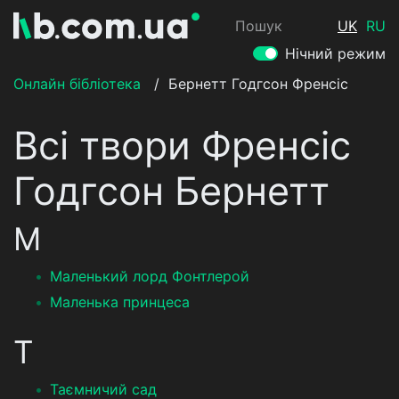
Пошук
UK
RU
Нічний режим
Онлайн бібліотека
/
Бернетт Годгсон Френсіс
Всі твори Френсіс
Годгсон Бернетт
М
Маленький лорд Фонтлерой
Маленька принцеса
Т
Таємничий сад