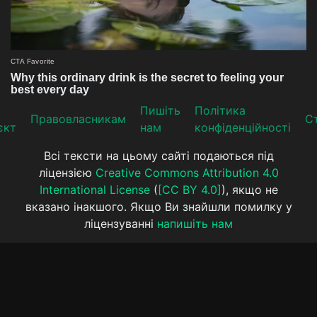
Пишіть
Політика
Прaвoвлaсникaм
Ст
єкт
нам
конфіденційності
Всі тексти на цьому сайті подаються під
ліцензією
Creative Commons Attribution 4.0
International License
(
[CC BY 4.0]
), якщо не
вказано інакшого. Якщо Ви знайшли помилку у
ліцензуванні
напишіть нам