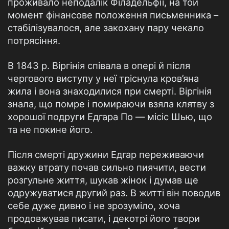
проживало неподалік Філадельфії, на той
момент фінансове положення письменника –
стабілізувалося, але закохану пару чекало
потрясіння.
В 1843 р. Віргінія співала в опері й після
чергового виступу у неї тріснула кров’яна
жила і вона знаходилися при смерті. Віргінія
знала, що помре і помираючи взяла клятву з
хорошої подруги Едгара По — місіс Шью, що
та не покине його.
Після смерті дружини Едгар переживаючи
важку втрату почав сильно пиячити, вести
розгульне життя, шукав жінок і думав ще
одружуватися другий раз. В житті він поводив
себе дуже дивно і не зрозуміло, хоча
продовжував писати, і декотрі його твори