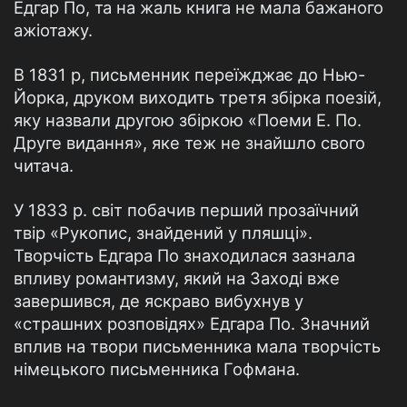
Едгар По, та на жаль книга не мала бажаного
ажіотажу.
В 1831 р, письменник переїжджає до Нью-
Йорка, друком виходить третя збірка поезій,
яку назвали другою збіркою «Поеми Е. По.
Друге видання», яке теж не знайшло свого
читача.
У 1833 р. світ побачив перший прозаїчний
твір «Рукопис, знайдений у пляшці».
Творчість Едгара По знаходилася зазнала
впливу романтизму, який на Заході вже
завершився, де яскраво вибухнув у
«страшних розповідях» Едгара По. Значний
вплив на твори письменника мала творчість
німецького письменника Гофмана.