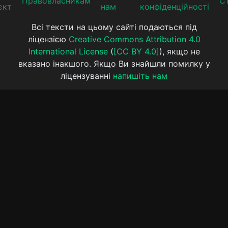
Прaвoвлaсникaм
Ст
єкт
нам
конфіденційності
Всі тексти на цьому сайті подаються під
ліцензією
Creative Commons Attribution 4.0
International License
(
[CC BY 4.0]
), якщо не
вказано інакшого. Якщо Ви знайшли помилку у
ліцензуванні
напишіть нам