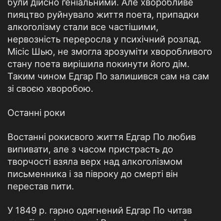
були дійсно геніальними. Але хворобливе
пияцтво руйнувало життя поета, припадки
алкоголізму стали все частішими,
нервозність переросла у психічний розлад.
Місіс Шью, не змогла зрозуміти хворобливого
стану поета вирішила покинути його дім.
Таким чином Едгар По залишився сам на сам
зі своєю хворобою.
Останні роки
Востанні рокисвого життя Едгар По любив
випивати, але з часом пристрасть до
творчості взяла верх над алкоголізмом
письменника і за півроку до смерті він
перестав пити.
У 1849 р. гарно одягнений Едгар По читав