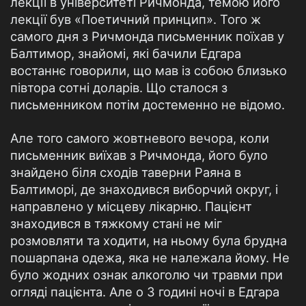
лекції в університеті Ричмонда, темою його
лекції був «Поетичний принцип». Того ж
самого дня з Ричмонда письменник поїхав у
Балтимор, знайомі, які бачили Едгара
востаннє говорили, що мав із собою близько
півтора сотні доларів. Що сталося з
письменником потім достеменно не відомо.
Але того самого жовтневого вечора, коли
письменник виїхав з Ричмонда, його було
знайдено біля сходів таверни Раяна в
Балтиморі, де знаходився виборчий округ, і
направлено у місцеву лікарню. Пацієнт
знаходився в тяжкому стані не міг
розмовляти та ходити, на ньому була брудна
пошарпана одежа, яка не належала йому. Не
було жодних ознак алкоголю чи травми при
огляді пацієнта. Але о 3 годині ночі в Едгара