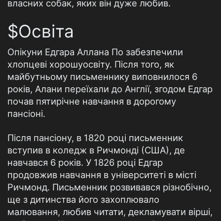
власних собак, яких він дуже любив.
$Освіта
Опікуни Едгара Аллана По забезпечили
хлопцеві хорошуосвіту. Після того, як
майбутньому письменнику виповнилося 6
років, Алани переїхали до Англії, згодом Едгар
почав пятирічне навчання в дорогому
пансіоні.
Після пансіону, в 1820 році письменник
вступив в коледж в Ричмонді (США), де
навчався 6 років. У 1826 році Едгар
продовжив навчання в університеті в місті
Ричмонд. Письменник розвивався різнобічно,
ще з дитинства його захоплювало
малювання, любив читати, декламувати вірші,