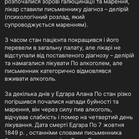
розпочалися зорові галюцинації та марення,
лікар ставили письменнику діагноз – делірій
(психологічний розлад, який
супроводжується маренням).
З часом стан пацієнта покращився і його
перевели в загальну палату, але лікарі не
відступали від поставленого діагнозу – делірій
та намагалися лікувати По алкоголем, але
письменник категорично відмовлявся
вживати алкоголь.
За декілька днів у Едгара Алана По стан різко
погіршився почалися напади буйності та
марення, він через силу пив алкоголь,
відчував слабкість і помер на четвертий день
лікування. Дата смерті Едгара По 7 жовтня
1849 р. , останніми словами письменника