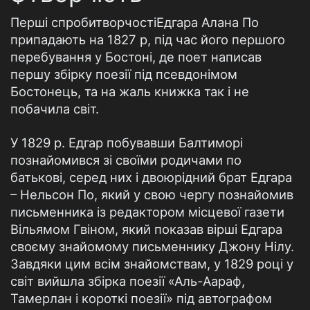
Перші спробитворчостіЕдгара Алана По
припадають на 1827 р, під час його першого
перебування у Бостоні, де поет написав
першу збірку поезії під псевдонімом
Бостонець, та на жаль книжка так і не
побачила світ.
У 1829 р. Едгар побувавши Балтиморі
познайомився зі своїми родичами по
батькові, серед них і двоюрідний брат Едгара
– Нельсон По, який у свою чергу познайомив
письменника із редактором місцевої газети
Вільямом Гвіном, який показав вірші Едгара
своєму знайомому письменнику Джону Нілу.
Завдяки цим всім знайомствам, у 1829 році у
світ вийшла збірка поезії «Аль-Аараф,
Тамерлан і короткі поезії» під автографом