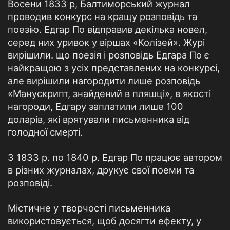
Восени 1833 р, Балтиморський журнал
проводив конкурс на кращу розповідь та
поезію. Едгар По відправив декілька новел,
серед них уривок у віршах «Колізей». Журі
вирішили. що поезія і розповідь Едгара По є
найкращою з усіх представлених на конкурсі,
але вирішили нагородити лише розповідь
«Манускрипт, знайдений в пляшці», в якості
нагороди, Едгару заплатили лише 100
доларів, які врятували письменника від
голодної смерті.
З 1833 р. по 1840 р. Едгар По працює автором
в різних журналах, друкує свої поеми та
розповіді.
Містичне у творчості письменника
використовується, щоб досягти ефекту, у