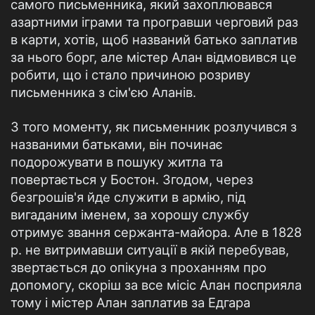
самого письменника, який захоплювався
азартними іграми та програвши черговий раз
в карти, хотів, щоб названий батько заплатив
за нього борг, але містер Алан відмовився це
робити, що і стало причиною розриву
письменника з сім'єю Аланів.
З того моменту, як письменник розлучився з
названими батьками, він починає
подорожувати в пошуку житла та
повертається у Бостон. Згодом, через
безгрошів'я йде служити в армію, під
вигаданим іменем, за хорошу службу
отримує звання сержанта-майора. Але в 1828
р. не витримавши ситуації в якій перебував,
звертається до опікуна з проханням про
допомогу, скоріш за все місіс Алан посприяла
тому і містер Алан заплатив за Едгара