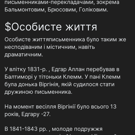
письменниками-перекладачами, зокрема
Бальмонтовим, Брюсовим, Голіковим.
$Особисте життя
Особисте життяписьменника було таким же
несподіваним і містичним, навіть
драматичним.
У влітку 1831-р. , Едгар Аллан перебував в
Балтиморі у тітоньки Клемм. У пані Клемм
була донька Віргінія, якій судилося стати
дружиною письменника.
На момент весілля Віргінії було всього 13
років, Едгару -27.
В 1841-1843 рр. , молоде подружжя