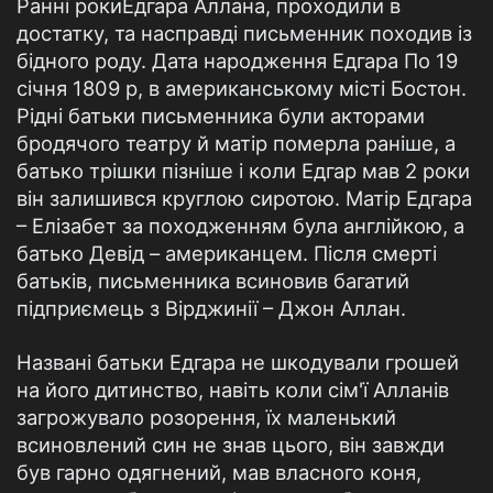
Ранні рокиЕдгара Аллана, проходили в
достатку, та насправді письменник походив із
бідного роду. Дата народження Едгара По 19
січня 1809 р, в американському місті Бостон.
Рідні батьки письменника були акторами
бродячого театру й матір померла раніше, а
батько трішки пізніше і коли Едгар мав 2 роки
він залишився круглою сиротою. Матір Едгара
– Елізабет за походженням була англійкою, а
батько Девід – американцем. Після смерті
батьків, письменника всиновив багатий
підприємець з Вірджинії – Джон Аллан.
Названі батьки Едгара не шкодували грошей
на його дитинство, навіть коли сім'ї Алланів
загрожувало розорення, їх маленький
всиновлений син не знав цього, він завжди
був гарно одягнений, мав власного коня,