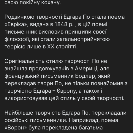
свою покійну кохану.
Родзинкою творчості Едгара По стала поема
«Евріка», видана в 1848 р. , в цій поемі
письменник висловив принципи своєї
філософії, які стали загальноприйнятою
теорією лише в XX столітті.
Оригінальність стилю творчості По не
знайшла продовжувачів в Америці, але
французький письменник Бодлер, який
перекладав твори По, не тільки познайомив з
творчістю Едгара – Європу, а також і
використовував цей стиль у своїй творчості.
Найбільше творчість Едгара По, перекладали
російські письменники. Наприклад, поема
«Ворон» була перекладена багатьма