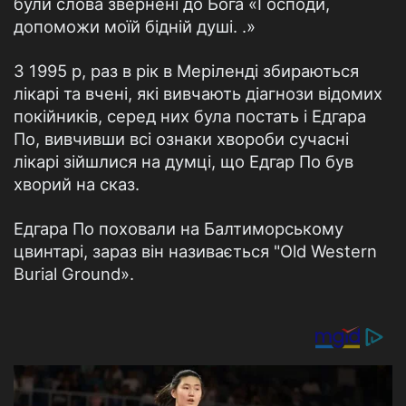
були слова звернені до Бога «Господи,
допоможи моїй бідній душі. .»
З 1995 р, раз в рік в Меріленді збираються
лікарі та вчені, які вивчають діагнози відомих
покійників, серед них була постать і Едгара
По, вивчивши всі ознаки хвороби сучасні
лікарі зійшлися на думці, що Едгар По був
хворий на сказ.
Едгара По поховали на Балтиморському
цвинтарі, зараз він називається "Old Western
Burial Ground».