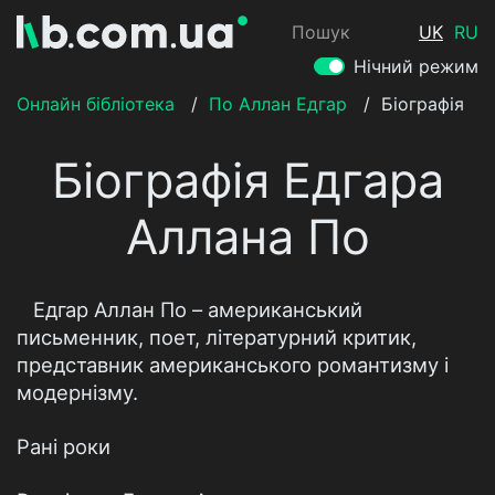
Пошук
UK
RU
Нічний режим
Онлайн бібліотека
/
По Аллан Едгар
/
Біографія
Біографія Едгара
Аллана По
Едгар Аллан По – американський
письменник, поет, літературний критик,
представник американського романтизму і
модернізму.
Рані роки