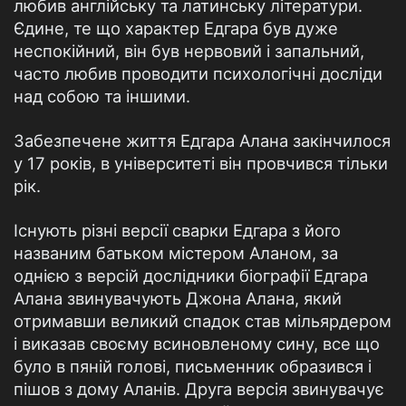
любив англійську та латинську літератури.
Єдине, те що характер Едгара був дуже
неспокійний, він був нервовий і запальний,
часто любив проводити психологічні досліди
над собою та іншими.
Забезпечене життя Едгара Алана закінчилося
у 17 років, в університеті він провчився тільки
рік.
Існують різні версії сварки Едгара з його
названим батьком містером Аланом, за
однією з версій дослідники біографії Едгара
Алана звинувачують Джона Алана, який
отримавши великий спадок став мільярдером
і виказав своєму всиновленому сину, все що
було в пяній голові, письменник образився і
пішов з дому Аланів. Друга версія звинувачує