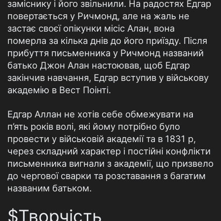
заміснику і його звільнили. На радостях Едгар
повертається у Ричмонд, але на жаль не
застає своєї опікунки місіс Алан, вона
померла за кілька днів до його приїзду. Після
прибуття письменника у Ричмонд названий
батько Джон Алан настоював, щоб Едгар
закінчив навчання, Едгар вступив у військову
академію в Вест Поінті.
Едгар Аллан не хотів себе обмежувати на
п’ять років волі, які йому потрібно було
провести у військовій академії та в 1831 р,
через складний характер і постійні конфлікти
письменника вигнали з академії, що призвело
до чергової сварки та розставання з багатим
названим батьком.
$Творчість