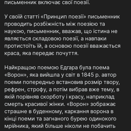
письменник включає свої поезії.
У своїй статті «Принцип поезії» письменник
проводить розбіжність між поезією та
наукою, письменник, вважав, що істина не
являється складовою поезії, а навпаки
протистоїть їй, а основою поезії вважається
краса, яка передає почуття.
Найкращою поемою Едгара була поема
«Ворон», яка вийшла у світ в 1845 р. автор
поеми попередньо встановив розмір твору,
рефрен, строфу, а потім вибрав вже тему, в
якій порівняв скорботу і красу, наприклад
смерть красивої жінки. «Ворон» зображає
страшне в буденному, каркання ворона в
кінці поеми та загнаного бурею одинокого
мрійника, який більше ніколи не побачить