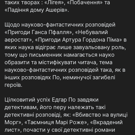
таких творах : «Лігея», «Побачення» та
«Падіння дому Ашерів».
Щодо науково-фантастичних розповідей
«Пригоди Ганса Пфалля», «Небувалий
аеростат», «Пригоди Артура Гордона Піма» в
яких наука відіграє лише завуальовану роль,
тому що письменник намагається науко
образити та містифікувати читача, тема
науково-фантастичних розповідей така, як в
інших розповідях По, неминучої загибелі
героїв.
Цілковитий успіх Едгар По завдяки
детективам, його перу належать такі
детективні розповіді, як: «Вбивство на вулиці
Морг», «Таємниця Марі Роже», «Вкрадений
лист», почасти у свої детективні романи