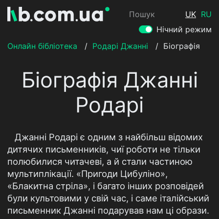
Пошук
UK
RU
Нічний режим
Онлайн бібліотека
/
Родарі Джанні
/
Біографія
Біографія Джанні
Родарі
Джанні Родарі є одним з найбільш відомих
дитячих письменників, чиї роботи не тільки
полюбилися читачеві, а й стали частиною
мультиплікації. «Пригоди Цибуліно»,
«Блакитна стріла», і багато інших розповідей
були культовими у свій час, і саме італійський
письменник Джанні подарував нам ці образи.