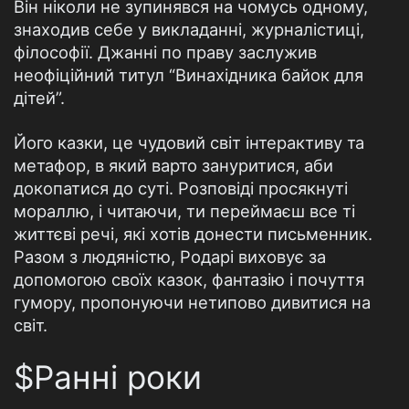
Він ніколи не зупинявся на чомусь одному,
знаходив себе у викладанні, журналістиці,
філософії. Джанні по праву заслужив
неофіційний титул “Винахідника байок для
дітей”.
Його казки, це чудовий світ інтерактиву та
метафор, в який варто зануритися, аби
докопатися до суті. Розповіді просякнуті
мораллю, і читаючи, ти переймаєш все ті
життєві речі, які хотів донести письменник.
Разом з людяністю, Родарі виховує за
допомогою своїх казок, фантазію і почуття
гумору, пропонуючи нетипово дивитися на
світ.
$Ранні роки