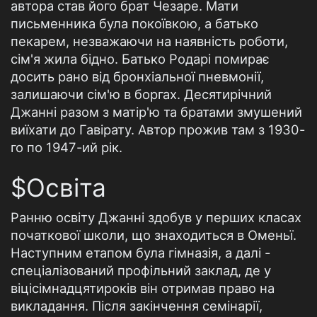
автора став його брат Чезаре. Мати
письменника була покоївкою, а батько
пекарем, незважаючи на наявність роботи,
сім'я жила бідно. Батько Родарі помирає
досить рано від бронхіальної пневмонії,
залишаючи сім'ю в боргах. Десятирічний
Джанні разом з матір'ю та братами змушений
виїхати до Гавірату. Автор прожив там з 1930-
го по 1947-ий рік.
$Освіта
Ранню освіту Джанні здобув у перших класах
початкової школи, що знаходиться в Оменьї.
Наступним етапом була гімназія, а далі -
спеціалізований профільний заклад, де у
віцісімнадцятироків він отримав право на
викладання. Після закінчення семінарії,