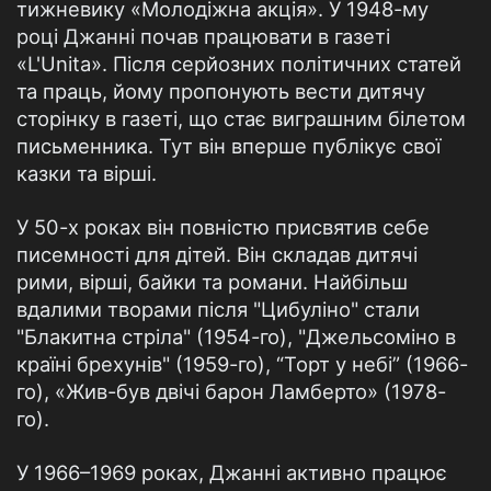
тижневику «Молодіжна акція». У 1948-му
році Джанні почав працювати в газеті
«L'Unita». Після серйозних політичних статей
та праць, йому пропонують вести дитячу
сторінку в газеті, що стає виграшним білетом
письменника. Тут він вперше публікує свої
казки та вірші.
У 50-х роках він повністю присвятив себе
писемності для дітей. Він складав дитячі
рими, вірші, байки та романи. Найбільш
вдалими творами після "Цибуліно" стали
"Блакитна стріла" (1954-го), "Джельсоміно в
країні брехунів" (1959-го), “Торт у небі” (1966-
го), «Жив-був двічі барон Ламберто» (1978-
го).
У 1966–1969 роках, Джанні активно працює