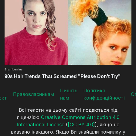
Пишіть
Політика
Прaвoвлaсникaм
Ст
єкт
нам
конфіденційності
Всі тексти на цьому сайті подаються під
ліцензією
Creative Commons Attribution 4.0
International License
(
[CC BY 4.0]
), якщо не
вказано інакшого. Якщо Ви знайшли помилку у