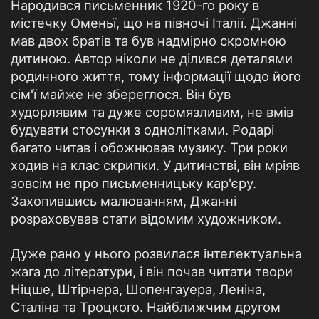
Народився письменник 1920-го року в
містечку Оменьї, що на півночі Італії. Джанні
мав двох братів та був надмірно скромною
дитиною. Автор ніколи не ділився деталями
родинного життя, тому інформації щодо його
сім'ї майже не збереглося. Він був
худорлявим та дуже соромязливим, не вмів
будувати стосунки з однолітками. Родарі
багато читав і обожнював музику. Три роки
ходив на клас скрипки. У дитинстві, він мріяв
зовсім не про письменницьку кар'єру.
Захопившись малюванням, Джанні
розраховував стати відомим художником.
Дуже рано у нього розвилася інтелектуальна
жага до літератури, і він почав читати твори
Ніцше, Штірнера, Шопенгауера, Леніна,
Сталіна та Троцкого. Найближчим другом