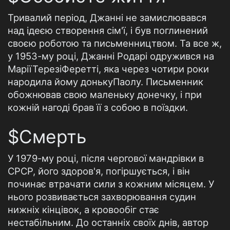
Тривалий період, Джанні не замислювався
над ідеєю створення сім'ї, і був поглинений
своєю роботою та письменництвом. Та все ж,
у 1953-му році, Джанні Родарі одружився на
МаріїТерезіФеретті, яка через чотири роки
народила йому донькуПаолу. Письменник
обожнював свою маленьку донечку, і при
кожній нагоді брав її з собою в поїздки.
$Смерть
У 1979-му році, після чергової мандрівки в
СРСР, його здоров'я, погіршується, і він
починає втрачати сили з кожним місяцем. У
нього розвивається захворювання судин
нижніх кінцівок, а кровообіг стає
нестабільним. До останніх своїх днів, автор