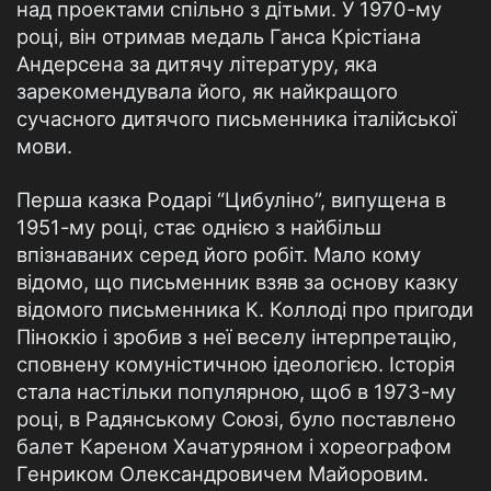
над проектами спільно з дітьми. У 1970-му
році, він отримав медаль Ганса Крістіана
Андерсена за дитячу літературу, яка
зарекомендувала його, як найкращого
сучасного дитячого письменника італійської
мови.
Перша казка Родарі “Цибуліно”, випущена в
1951-му році, стає однією з найбільш
впізнаваних серед його робіт. Мало кому
відомо, що письменник взяв за основу казку
відомого письменника К. Коллоді про пригоди
Піноккіо і зробив з неї веселу інтерпретацію,
сповнену комуністичною ідеологією. Історія
стала настільки популярною, щоб в 1973-му
році, в Радянському Союзі, було поставлено
балет Кареном Хачатуряном і хореографом
Генриком Олександровичем Майоровим.