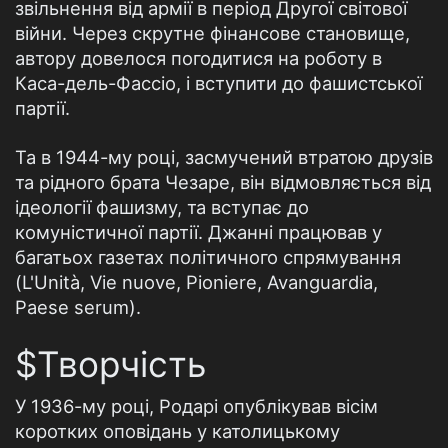
звільнення від армії в період Другої світової
війни. Через скрутне фінансове становище,
автору довелося погодитися на роботу в
Каса-дель-Фассіо, і вступити до фашистської
партії.
Та в 1944-му році, засмучений втратою друзів
та рідного брата Чезаре, він відмовляється від
ідеології фашизму, та вступає до
комуністичної партії. Джанні працював у
багатьох газетах політичного спрямування
(L'Unità, Vie nuove, Pioniere, Avanguardia,
Paese serum).
$Творчість
У 1936-му році, Родарі опублікував вісім
коротких оповідань у католицькому