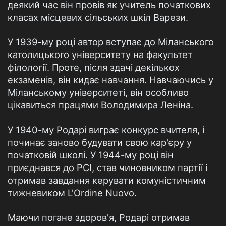
деякий час він провів як учитель початкових
класах місцевих сільських шкіл Варези.
У 1939-му році автор вступає до Міланського
католицького університету на факультет
філології. Проте, після здачі декількох
екзаменів, він кидає навчання. Навчаючись у
Міланському університеті, він особливо
цікавиться працями Володимира Леніна.
У 1940-му Родарі виграє конкурс вчителя, і
починає заново будувати свою кар'єру у
початковій школі. У 1944-му році він
приєднався до PCI, став чиновником партії і
отримав завдання керувати комуністичним
тижневиком L'Ordine Nuovo.
Маючи погане здоров'я, Родарі отримав