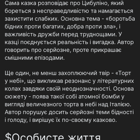
Сама казка розповідає про Цибуліно, який
бореться з несправедливістю та намагається
захистити слабких. Основна тема - «боротьба
бідних проти багатих, добра проти зла», і
важливість дружби перед труднощами. У
казці поєднується реальність і вигадка. Автор
говорить про серйозне, проте прикрашає
смішними епізодами.
Ще один, не менш захоплюючий твір - «Торт
у небі», що викликав резонанс у літературних
колах завдяки своїй неоднозначності. Основа
сюжету - поява такої собі атомної бомби у
вигляді величезного торта в небі над Італією.
Автор порушує досить серйозні теми бідності
і голоду, і вирішує їх по-своєму казково.
$Особисте життя